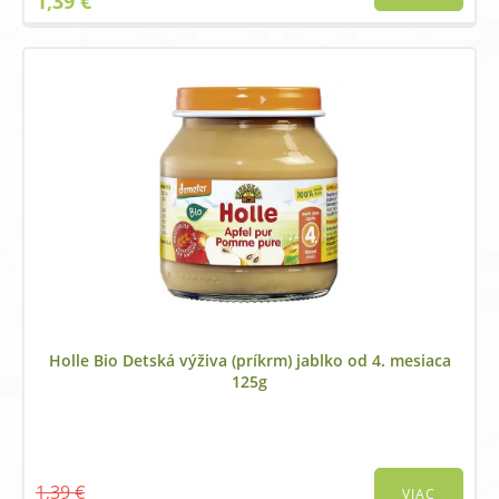
1,39
€
price
price
was:
is:
1,69 €.
1,39 €.
Holle Bio Detská výživa (príkrm) jablko od 4. mesiaca
125g
1,39
€
VIAC