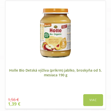
1,39 €.
1,19 €.
Holle Bio Detská výživa (príkrm) jablko, broskyňa od 5.
mesiaca 190 g
1,56
€
VIAC
Original
Current
1,39
€
price
price