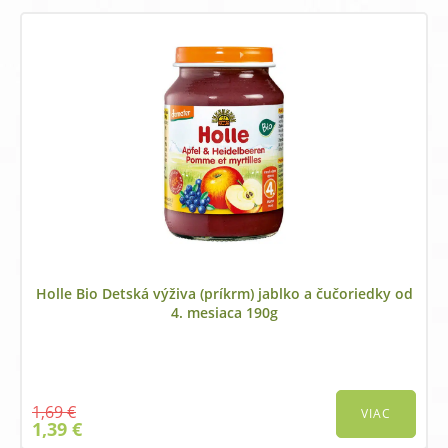
was:
is:
1,56 €.
1,39 €.
Holle Bio Detská výživa (príkrm) jablko a čučoriedky od
4. mesiaca 190g
1,69
€
VIAC
Original
Current
1,39
€
price
price