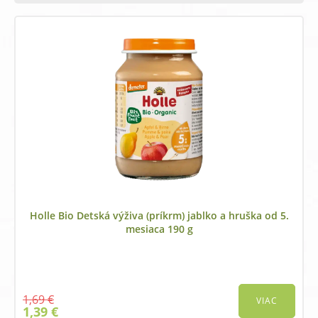
was:
is:
1,69 €.
1,39 €.
Holle Bio Detská výživa (príkrm) jablko a hruška od 5.
mesiaca 190 g
1,69
€
VIAC
Original
Current
1,39
€