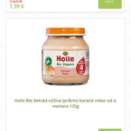
1,69
€
VIAC
Original
Current
1,39
€
price
price
was:
is:
1,69 €.
1,39 €.
Holle Bio Detská výživa (príkrm) kuracie mäso od 4.
mesiaca 125g