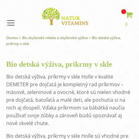
0
0
Domov
>
Bio dojčenské mlieka a dojčenská výživa
>
Bio detská výživa,
príkrmy v skle
Bio detská výživa, príkrmy v skle
Bio detská výživa, príkrmy v skle Holle v kvalite
DEMETER pre dojčatá je kompletný rad príkrmov –
mäsové, zeleninové a ovocné, ktoré sú nielen vhodné
pre dojčatá, batoľatá a malé deti, ale pochutia si na
nich aj dospelí. Vďaka príkrmom sa bábätká naučia
používať svoje zúbky a zároveň budú spoznávať aj
nové skvelé chute.
Bio detská výživa, príkrmy v skle Holle sú vhodné pre