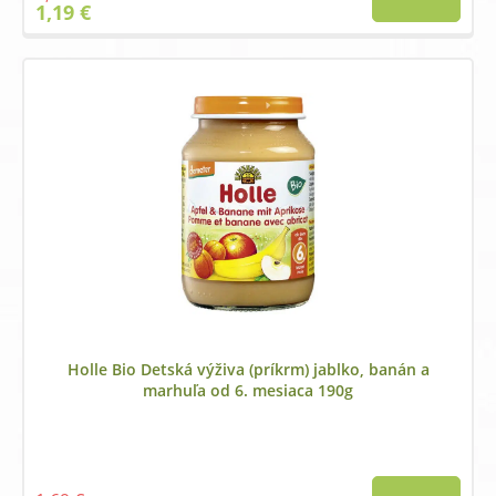
Original
Current
1,19
€
price
price
was:
is:
1,39 €.
1,19 €.
Holle Bio Detská výživa (príkrm) jablko, banán a
marhuľa od 6. mesiaca 190g