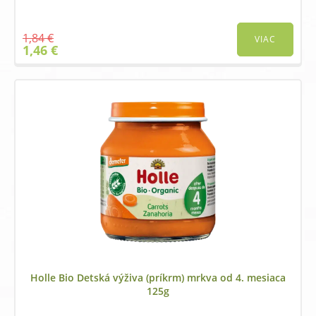
1,84
€
VIAC
Original
Current
1,46
€
price
price
was:
is:
1,84 €.
1,46 €.
Holle Bio Detská výživa (príkrm) mrkva od 4. mesiaca
125g