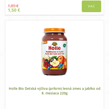
1,89
€
VIAC
Original
Current
1,50
€
price
price
was:
is:
1,89 €.
1,50 €.
Holle Bio Detská výživa (príkrm) lesná zmes a jablko od
8. mesiaca 220g