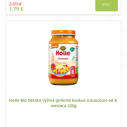
2,09
€
VIAC
Original
Current
1,79
€
price
price
was:
is:
2,09 €.
1,79 €.
Holle Bio Detská výživa (príkrm) kuskus (couscous) od 8.
mesiaca 220g