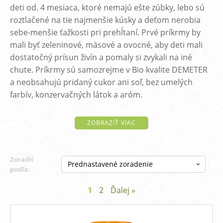
deti od. 4 mesiaca, ktoré nemajú ešte zúbky, lebo sú
roztlačené na tie najmenšie kúsky a deťom nerobia
sebe-menšie ťažkosti pri prehĺtaní. Prvé príkrmy by
mali byť zeleninové, mäsové a ovocné, aby deti mali
dostatočný prísun živín a pomaly si zvykali na iné
chute. Príkrmy sú samozrejme v Bio kvalite DEMETER
a neobsahujú pridaný cukor ani soľ, bez umelých
farbív, konzervačných látok a aróm.
ZOBRAZIŤ VIAC
Zoradiť
podľa:
1
2
Ďalej »