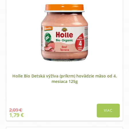
Holle Bio Detská výživa (príkrm) hovädzie mäso od 4.
mesiaca 125g
2,09
€
VIAC
Original
Current
1,79
€
price
price
was:
is:
2,09 €.
1,79 €.