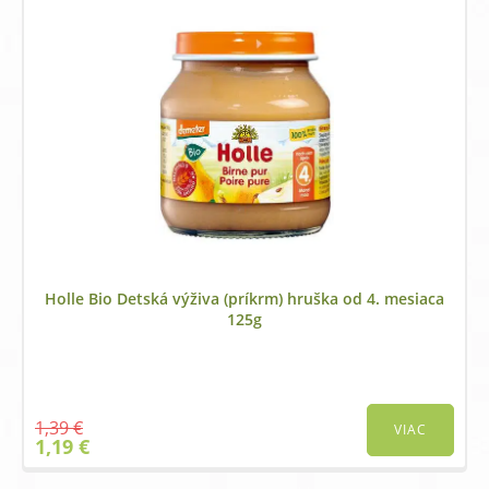
Holle Bio Detská výživa (príkrm) hruška od 4. mesiaca
125g
1,39
€
VIAC
Original
Current
1,19
€
price
price
was:
is: