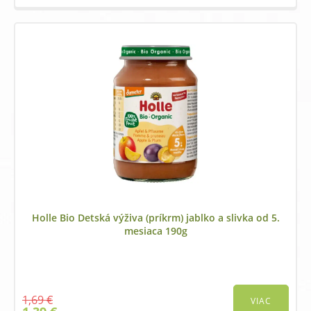
price
price
was:
is:
1,69 €.
1,39 €.
Holle Bio Detská výživa (príkrm) jablko a slivka od 5.
mesiaca 190g
1,69
€
VIAC
Original
Current