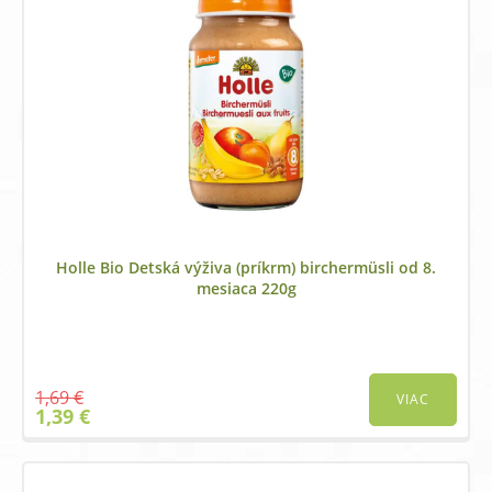
Holle Bio Detská výživa (príkrm) birchermüsli od 8.
mesiaca 220g
1,69
€
VIAC
Original
Current
1,39
€
price
price
was:
is:
1,69 €.
1,39 €.