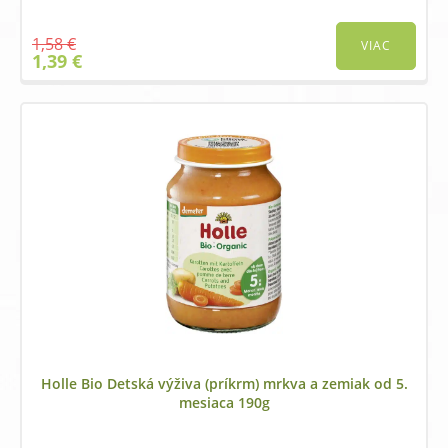
1,58
€
VIAC
Original
Current
1,39
€
price
price
was:
is:
1,58 €.
1,39 €.
Holle Bio Detská výživa (príkrm) mrkva a zemiak od 5.
mesiaca 190g