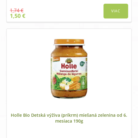
1,74
€
VIAC
Original
Current
1,50
€
price
price
was:
is:
1,74 €.
1,50 €.
Holle Bio Detská výživa (príkrm) miešaná zelenina od 6.
mesiaca 190g