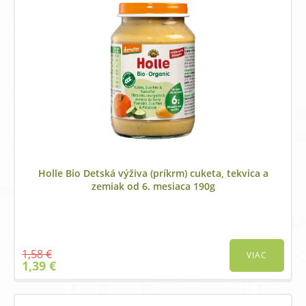
Holle Bio Detská výživa (príkrm) cuketa, tekvica a
zemiak od 6. mesiaca 190g
1,58
€
VIAC
Original
Current
1,39
€
price
price
was:
is:
1,58 €.
1,39 €.