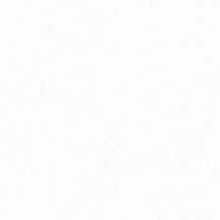
Podpora chudnutia
P
Pokožka, vlasy a nechty
Pr
Spánok, stres a nálada
S
Trávenie a metabolizmus
Vr
Zuby a ústna dutina
Bio detské kaše mliečne / nemliečne
B
Bio dojčenské kravské mlieko
Bi
Prírodná kozmetika pre deti
P
Špeciálne dojčenské mlieko