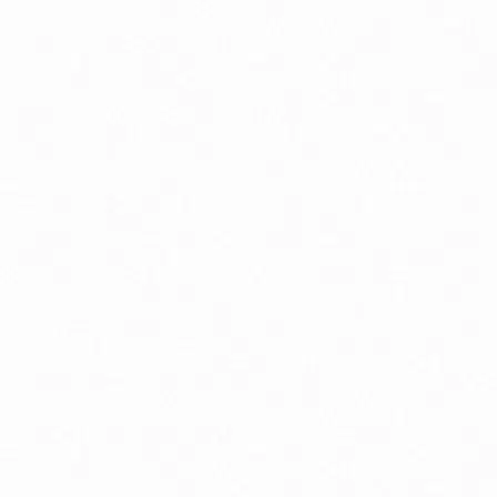
Aminokyseliny
Chudnutie a diéta
Imunitná podpora
Lapače voľných radikálov
Minerály
Probiotiká
Vitamíny A, B, C, D, E a K
Zdravie mozgu
Canada Ice chladivý masážny gél