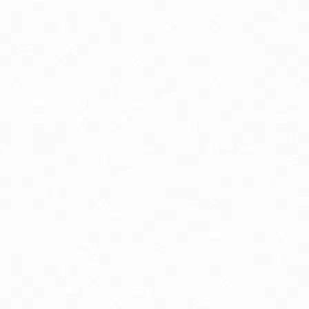
odpora nervového systému
ostata, libido a potencia
rdcová činnosť
ásky a jazvy
io detské potraviny
o pyré kapsičky ovocné, zeleninové, s obilninou
rírodná kozmetika pre tehotné