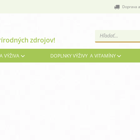
Doprava a
Products
rírodných zdrojov!
search
A VÝŽIVA
DOPLNKY VÝŽIVY A VITAMÍNY
Cievy a žily
C
Energia, vitalita a nálada
G
Imunita, chrípka a kašeľ
Kĺ
Menopauza, prechod
Oč