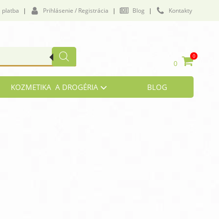
 platba
|
Prihlásenie / Registrácia
|
Blog
|
Kontakty
0
0
KOZMETIKA A DROGÉRIA
BLOG
vičenie a námaha
lukózová tolerancia
by a väzivá
i, zrak