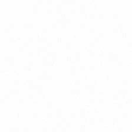
Peristaltika, vyprázdňovanie
Podpora pamäte a sústredenia
Psychická vyčerpanosť
Tehotenstvo
Zdravé starnutie
Bio detská výživa, príkrmy v skle
Bio dojčenské kozie mlieko
Doplnky stravy a vitamíny pre deti
Silikónové hryzátka