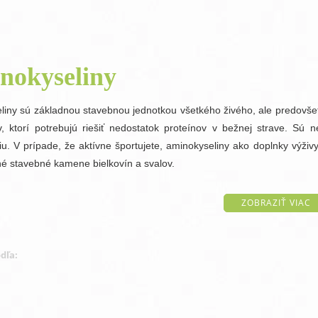
One Step antibakteriálny gél na ruky
O
nokyseliny
liny sú základnou stavebnou jednotkou všetkého živého, ale predovš
v, ktorí potrebujú riešiť nedostatok proteínov v bežnej strave. Sú 
iu. V prípade, že aktívne športujete, aminokyseliny ako doplnky výži
né stavebné kamene bielkovín a svalov.
ZOBRAZIŤ VIAC
dľa: