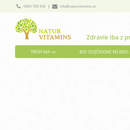
0903 700 456
|
info@naturvitamins.sk
Zdravie iba z p
TRÁPI MA
BIO DOJČENSKÉ MLIEKO 
Cholesterol
Detoxikácia organizmu
Hormonálna rovnováha
Kosti a chrbtica