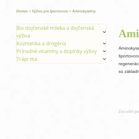
Glysomed telová kozmetika
Domov
>
Výživa pre športovcov
>
Aminokyseliny
Bio dojčenské mlieka a dojčenská
Ami
výživa
Kozmetika a drogéria
Aminokyse
Prírodné vitamíny a doplnky výživy
športovco
Trápi ma
regenerác
sú základ
Zoradiť po