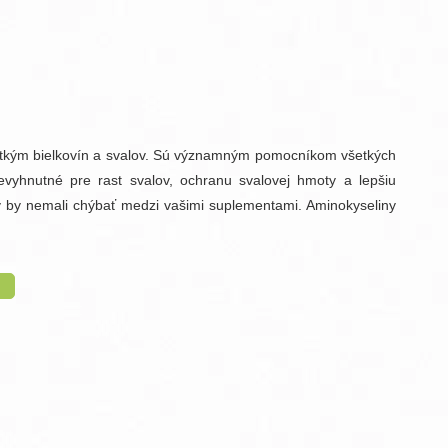
raMD ústna dutina
etkým bielkovín a svalov. Sú významným pomocníkom všetkých
nevyhnutné pre rast svalov, ochranu svalovej hmoty a lepšiu
vy by nemali chýbať medzi vašimi suplementami. Aminokyseliny