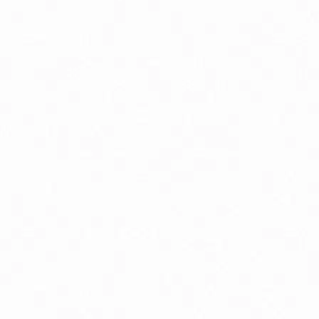
linné a rastlinné extrakty
lukózový manažment
oenzým Q10
elatonín
mega3 & Omega 369
ápnik
ravie kostí
ravie žien
own Under Natural vlasová kozmetika