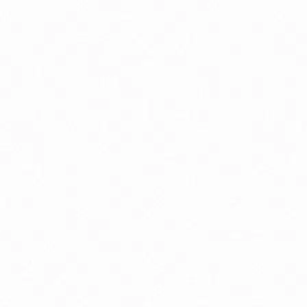
Antioxidanty
By
Energia a vytrvalosť
G
Kĺbová podpora
K
Luteín
M
Multivitamíny
O
Trávenie
V
Zdravie detí
Zd
Zdravie mužov
Zd
Delon Vaporub masť na prechladnutie
D