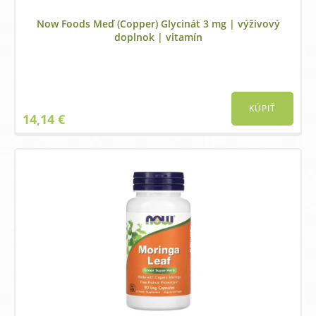
Now Foods Meď (Copper) Glycinát 3 mg | výživový
doplnok | vitamín
KÚPIŤ
14,14
€