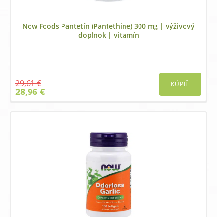
Now Foods Pantetín (Pantethine) 300 mg | výživový
doplnok | vitamín
29,61
€
KÚPIŤ
Original
Current
28,96
€
price
price
was:
is:
29,61 €.
28,96 €.