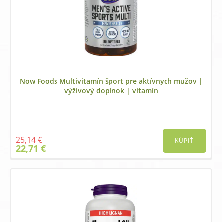
Now Foods Multivitamín šport pre aktívnych mužov |
výživový doplnok | vitamín
25,14
€
KÚPIŤ
Original
Current
22,71
€
price
price
was:
is:
25,14 €.
22,71 €.