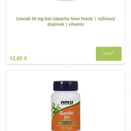
Cesnak 50 mg bez zápachu Now Foods | výživový
doplnok | vitamín
KÚPIŤ
12,85
€