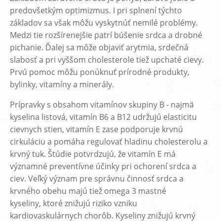
predovšetkým optimizmus. I pri splnení týchto
základov sa však môžu vyskytnúť nemilé problémy.
Medzi tie rozšírenejšie patrí búšenie srdca a drobné
pichanie. Ďalej sa môže objaviť arytmia, srdečná
slabosť a pri vyššom cholesterole tiež upchaté cievy.
Prvú pomoc môžu ponúknuť prírodné produkty,
bylinky, vitamíny a minerály.
Prípravky s obsahom vitamínov skupiny B - najmä
kyselina listová, vitamín B6 a B12 udržujú elasticitu
cievnych stien, vitamín E zase podporuje krvnú
cirkuláciu a pomáha regulovať hladinu cholesterolu a
krvný tuk. Štúdie potvrdzujú, že vitamín E má
významné preventívne účinky pri ochorení srdca a
ciev. Veľký význam pre správnu činnosť srdca a
krvného obehu majú tiež omega 3 mastné
kyseliny, ktoré znižujú riziko vzniku
kardiovaskulárnych chorôb. Kyseliny znižujú krvný