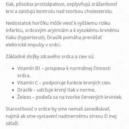
tlak, pôsobia protizápalovo, ovplyvňujú zrážanlivosť
krvi a zaisťujú kontrolu nad tvorbou cholesterolu.
Nedostatok horčíku môže viesť k vyššiemu riziku
infarktu, srdcovým arytmiám a k vysokému krvnému
tlaku (hypertenzii). Draslík pomáha prenášať
elektrické impulzy v srdci.
Základné zložky zdravého srdca a ciev sú:
Vitamín B1 – prispieva k normálnej činnosti
srdca.
Vitamín C – podporuje funkcie krvných ciev.
Draslík – udržuje krvný tlak v norme.
Železo – podieľa sa na tvorbe červených krviniek.
Starostlivosť o srdce by sme nemali zanedbávať,
najmä ak sme vystavení nadmernému stresu či inej
záťaži.