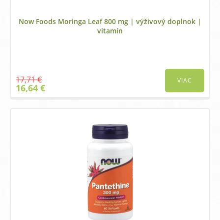
Now Foods Moringa Leaf 800 mg | výživový doplnok |
vitamín
17,71
€
VIAC
Original
Current
16,64
€
price
price
was:
is:
17,71 €.
16,64 €.