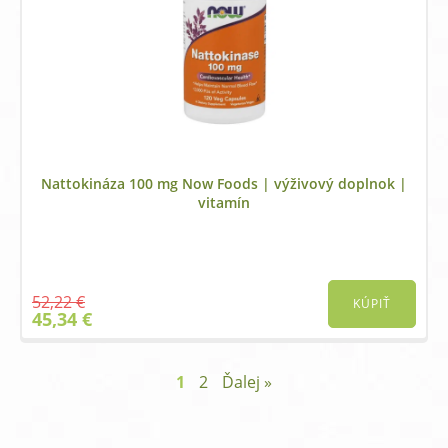
Nattokináza 100 mg Now Foods | výživový doplnok |
vitamín
52,22
€
KÚPIŤ
Original
Current
45,34
€
price
price
was:
is:
52,22 €.
45,34 €.
1
2
Ďalej »