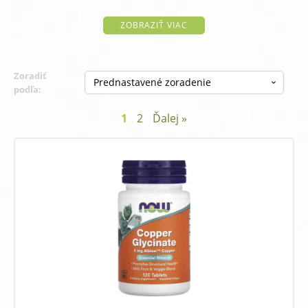
ZOBRAZIŤ VIAC
Zoradiť
podľa:
1
2
Ďalej »