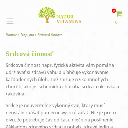
0
0
Domov
>
Trápi ma
>
Srdcová činnosť
Srdcová činnosť
Srdcová činnosť napr. fyzická aktivita vám pomáha
udržiavať si zdravú váhu a uľahčuje vykonávanie
každodenných úloh. Tiež znižuje riziko mnohých
chorôb, ako je ischemická choroba srdca, cukrovka a
rakovina.
Srdce je neuveriteľne výkonný sval, ktorý musí
neustále znášať pomerne vysokú záťaž. Nie je preto
divu, že potrebuje čas od času niečo na posilnenie.
Základom zdravého srdca je pohyb, zdravé jedlo a