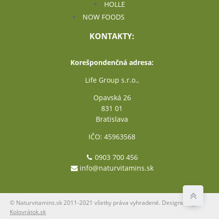
HOLLE
NOW FOODS
KONTAKTY:
Korešpondenčná adresa:
Life Group s.r.o.,
Opavská 26
831 01
Bratislava
IČO: 45963568
0903 700 456
info@naturvitamins.sk
© Naturvitamins.sk 2011-2021 všetky práva vyhradené. Designed by
Kolovrátok.sk