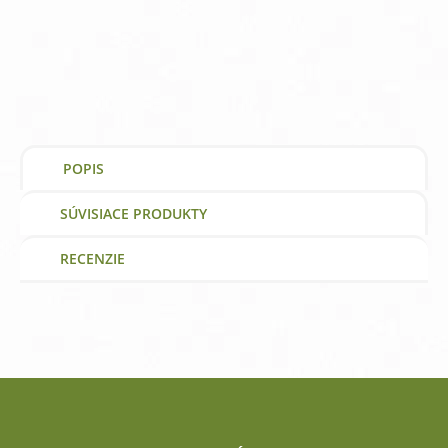
99
mg
Webber
Naturals
vitamín
a
výživový
doplnok
POPIS
SÚVISIACE PRODUKTY
RECENZIE