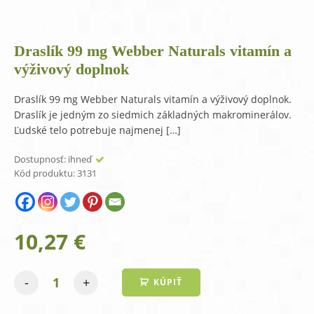
Draslík 99 mg Webber Naturals vitamín a
výživový doplnok
Draslík 99 mg Webber Naturals vitamín a výživový doplnok.
Draslík je jedným zo siedmich základných makrominerálov.
Ľudské telo potrebuje najmenej […]
Dostupnosť:
ihneď
Kód produktu:
3131
10,27
€
-
+
KÚPIŤ
množstvo
Draslík