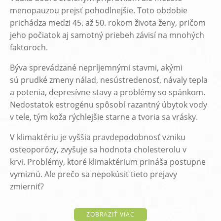
menopauzou prejsť pohodlnejšie. Toto obdobie
prichádza medzi 45. až 50. rokom života ženy, pričom
jeho počiatok aj samotný priebeh závisí na mnohých
faktoroch.
Býva sprevádzané nepríjemnými stavmi, akými
sú prudké zmeny nálad, nesústredenosť, návaly tepla
a potenia, depresívne stavy a problémy so spánkom.
Nedostatok estrogénu spôsobí razantný úbytok vody
v tele, tým koža rýchlejšie starne a tvoria sa vrásky.
V klimaktériu je vyššia pravdepodobnosť vzniku
osteoporózy, zvyšuje sa hodnota cholesterolu v
krvi. Problémy, ktoré klimaktérium prináša postupne
vymiznú. Ale prečo sa nepokúsiť tieto prejavy
zmierniť?
ZOBRAZIŤ VIAC