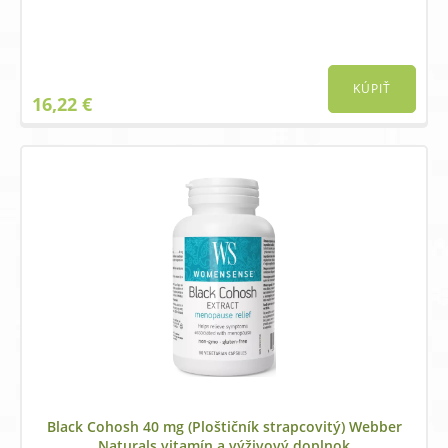
KÚPIŤ
16,22
€
Black Cohosh 40 mg (Ploštičník strapcovitý) Webber
Naturals vitamín a výživový doplnok