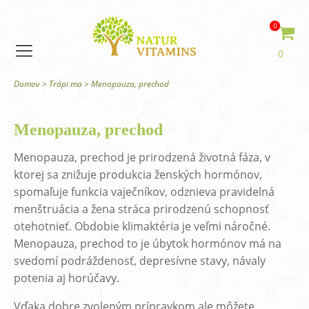
0
0
Domov
>
Trápi ma
>
Menopauza, prechod
Menopauza, prechod
Menopauza, prechod je prirodzená životná fáza, v
ktorej sa znižuje produkcia ženských hormónov,
spomaľuje funkcia vaječníkov, odznieva pravidelná
menštruácia a žena stráca prirodzenú schopnosť
otehotnieť. Obdobie klimaktéria je veľmi náročné.
Menopauza, prechod to je úbytok hormónov má na
svedomí podráždenosť, depresívne stavy, návaly
potenia aj horúčavy.
Vďaka dobre zvoleným prípravkom ale môžete