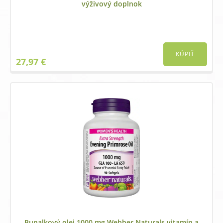
výživový doplnok
KÚPIŤ
27,97
€
Pupalkový olej 1000 mg Webber Naturals vitamín a