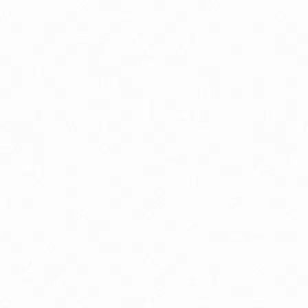
Antioxidanty
By
Energia a vytrvalosť
G
Kĺbová podpora
K
Luteín
M
Multivitamíny
O
Trávenie
V
Zdravie detí
Zd
Zdravie mužov
Zd
Delon Vaporub masť na prechladnutie
D