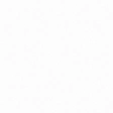
Aminokyseliny
Chudnutie a diéta
Imunitná podpora
Lapače voľných radikálov
Minerály
Probiotiká
Vitamíny A, B, C, D, E a K
Zdravie mozgu
Canada Ice chladivý masážny gél