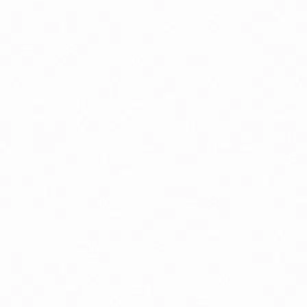
odpora nervového systému
ostata, libido a potencia
rdcová činnosť
ásky a jazvy
io detské potraviny
o pyré kapsičky ovocné, zeleninové, s obilninou
rírodná kozmetika pre tehotné