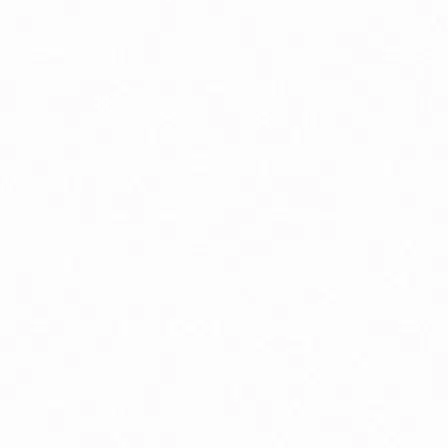
linné a rastlinné extrakty
lukózový manažment
oenzým Q10
elatonín
mega3 & Omega 369
ápnik
ravie kostí
ravie žien
own Under Natural vlasová kozmetika