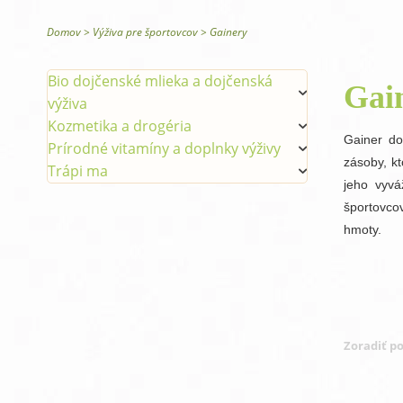
Glysomed telová kozmetika
Domov
>
Výživa pre športovcov
>
Gainery
Bio dojčenské mlieka a dojčenská
Gai
výživa
Kozmetika a drogéria
Gainer do
Prírodné vitamíny a doplnky výživy
zásoby, k
Trápi ma
jeho vyvá
športovcov
hmoty.
Zoradiť po