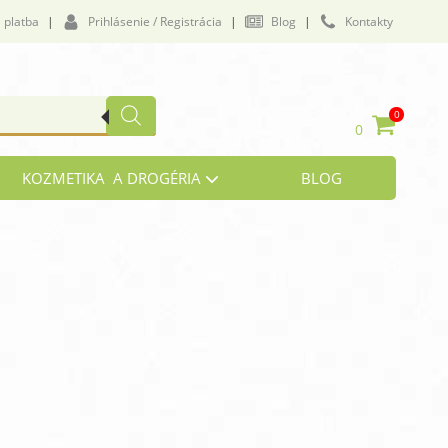
 platba
|
Prihlásenie / Registrácia
|
Blog
|
Kontakty
0
0
KOZMETIKA A DROGÉRIA
BLOG
vičenie a námaha
lukózová tolerancia
by a väzivá
i, zrak