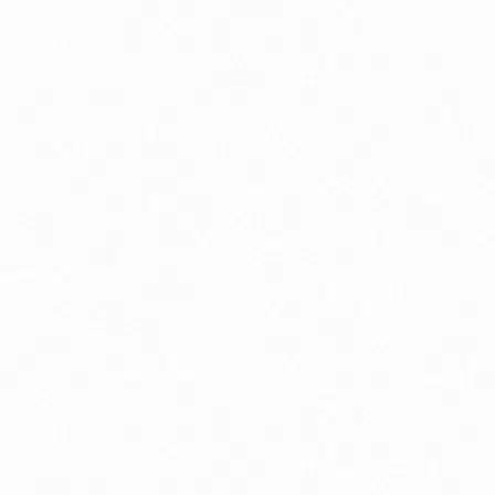
Peristaltika, vyprázdňovanie
Podpora pamäte a sústredenia
Psychická vyčerpanosť
Tehotenstvo
Zdravé starnutie
Bio detská výživa, príkrmy v skle
Bio dojčenské kozie mlieko
Doplnky stravy a vitamíny pre deti
Silikónové hryzátka