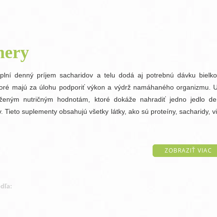
One Step antibakteriálny gél na ruky
O
nery
plní denný príjem sacharidov a telu dodá aj potrebnú dávku bielk
toré majú za úlohu podporiť výkon a výdrž namáhaného organizmu. U
ženým nutričným hodnotám, ktoré dokáže nahradiť jedno jedlo de
. Tieto suplementy obsahujú všetky látky, ako sú proteíny, sacharidy, 
ZOBRAZIŤ VIAC
dľa: