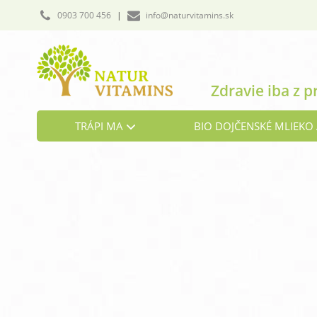
0903 700 456
|
info@naturvitamins.sk
Zdravie iba z p
TRÁPI MA
BIO DOJČENSKÉ MLIEKO 
Cholesterol
Detoxikácia organizmu
Hormonálna rovnováha
Kosti a chrbtica