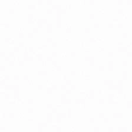
Podpora chudnutia
P
Pokožka, vlasy a nechty
Pr
Spánok, stres a nálada
S
Trávenie a metabolizmus
Vr
Zuby a ústna dutina
Bio detské kaše mliečne / nemliečne
B
Bio dojčenské kravské mlieko
Bi
Prírodná kozmetika pre deti
P
Špeciálne dojčenské mlieko