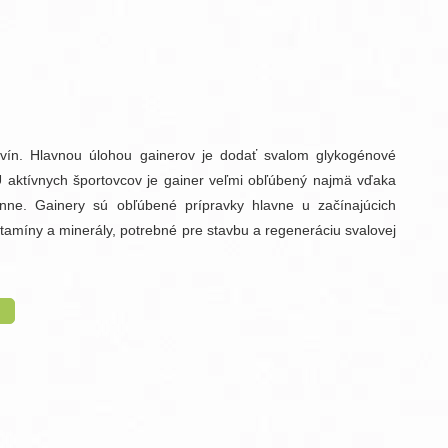
raMD ústna dutina
ovín. Hlavnou úlohou gainerov je dodať svalom glykogénové
 aktívnych športovcov je gainer veľmi obľúbený najmä vďaka
nne. Gainery sú obľúbené prípravky hlavne u začínajúcich
vitamíny a minerály, potrebné pre stavbu a regeneráciu svalovej