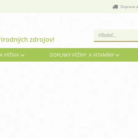
Doprava a
Products
rírodných zdrojov!
search
A VÝŽIVA
DOPLNKY VÝŽIVY A VITAMÍNY
Cievy a žily
C
Energia, vitalita a nálada
G
Imunita, chrípka a kašeľ
Kĺ
Menopauza, prechod
Oč