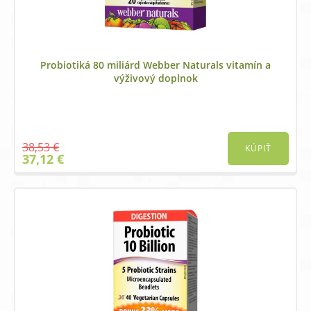
Probiotiká 80 miliárd Webber Naturals vitamín a
výživový doplnok
38,53
€
KÚPIŤ
Original
Current
37,12
€
price
price
was:
is:
38,53 €.
37,12 €.