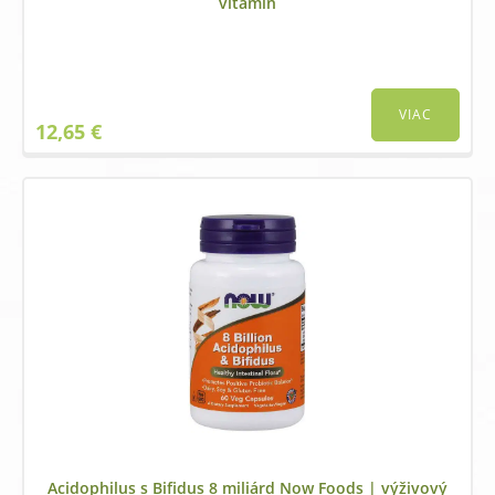
vitamín
VIAC
12,65
€
Acidophilus s Bifidus 8 miliárd Now Foods | výživový