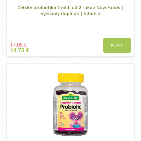
Detské probiotiká 2 mld. od 2 rokov Now Foods |
výživový doplnok | vitamín
17,05
€
KÚPIŤ
Original
Current
14,73
€
price
price
was:
is:
17,05 €.
14,73 €.