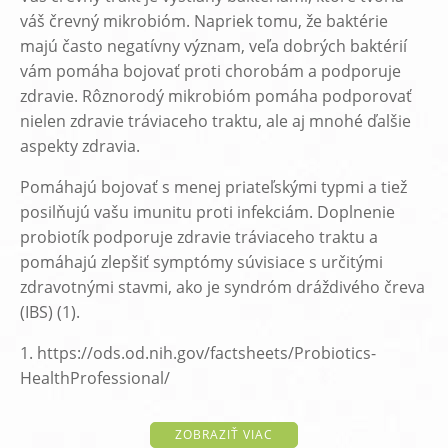
váš črevný mikrobióm. Napriek tomu, že baktérie
majú často negatívny význam, veľa dobrých baktérií
vám pomáha bojovať proti chorobám a podporuje
zdravie. Rôznorodý mikrobióm pomáha podporovať
nielen zdravie tráviaceho traktu, ale aj mnohé ďalšie
aspekty zdravia.
Pomáhajú bojovať s menej priateľskými typmi a tiež
posilňujú vašu imunitu proti infekciám. Doplnenie
probiotík podporuje zdravie tráviaceho traktu a
pomáhajú zlepšiť symptómy súvisiace s určitými
zdravotnými stavmi, ako je syndróm dráždivého čreva
(IBS) (1).
1. https://ods.od.nih.gov/factsheets/Probiotics-
HealthProfessional/
ZOBRAZIŤ VIAC