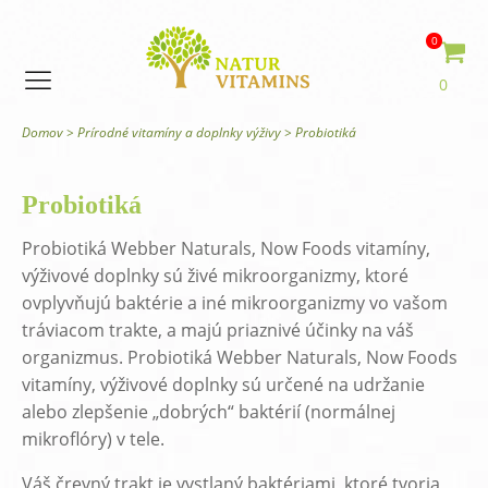
0
0
Domov
>
Prírodné vitamíny a doplnky výživy
>
Probiotiká
Probiotiká
Probiotiká Webber Naturals, Now Foods vitamíny,
výživové doplnky sú živé mikroorganizmy, ktoré
ovplyvňujú baktérie a iné mikroorganizmy vo vašom
tráviacom trakte, a majú priaznivé účinky na váš
organizmus. Probiotiká Webber Naturals, Now Foods
vitamíny, výživové doplnky sú určené na udržanie
alebo zlepšenie „dobrých“ baktérií (normálnej
mikroflóry) v tele.
Váš črevný trakt je vystlaný baktériami, ktoré tvoria