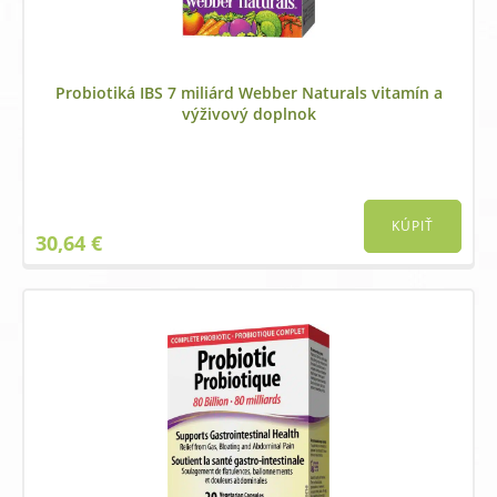
Probiotiká IBS 7 miliárd Webber Naturals vitamín a
výživový doplnok
KÚPIŤ
30,64
€