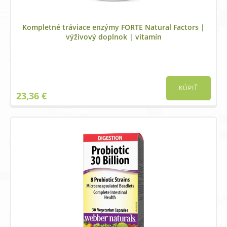
Kompletné tráviace enzýmy FORTE Natural Factors |
výživový doplnok | vitamín
KÚPIŤ
23,36
€