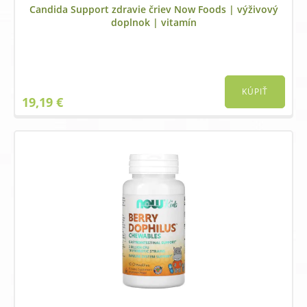
Candida Support zdravie čriev Now Foods | výživový
doplnok | vitamín
KÚPIŤ
19,19
€