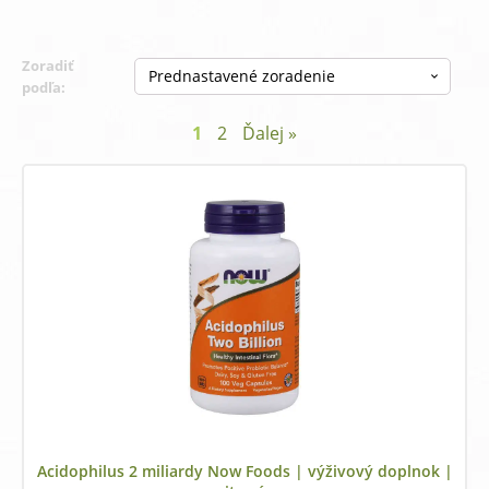
Zoradiť
podľa:
1
2
Ďalej »
Acidophilus 2 miliardy Now Foods | výživový doplnok |