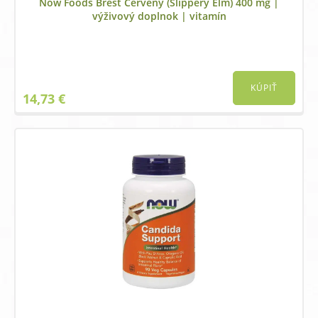
Now Foods Brest Červený (Slippery Elm) 400 mg |
výživový doplnok | vitamín
KÚPIŤ
14,73
€