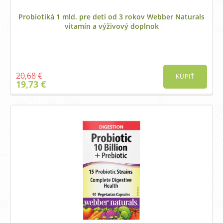
Probiotiká 1 mld. pre deti od 3 rokov Webber Naturals
vitamín a výživový doplnok
20,68
€
KÚPIŤ
Original
Current
19,73
€
price
price
was:
is:
20,68 €.
19,73 €.