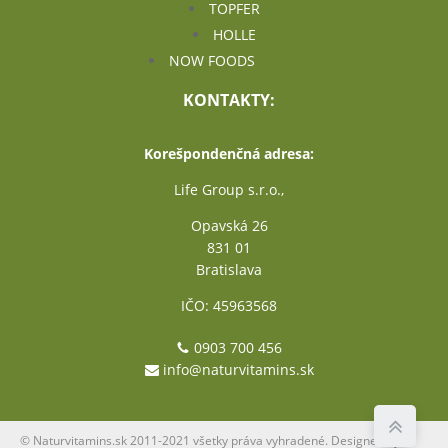
TOPFER
HOLLE
NOW FOODS
KONTAKTY:
Korešpondenčná adresa:
Life Group s.r.o.,
Opavská 26
831 01
Bratislava
IČO: 45963568
0903 700 456
info@naturvitamins.sk
© Naturvitamins.sk 2011-2021 všetky práva vyhradené. Designed by