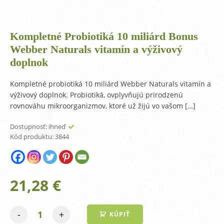
Kompletné Probiotiká 10 miliárd Bonus
Webber Naturals vitamín a výživový
doplnok
Kompletné probiotiká 10 miliárd Webber Naturals vitamín a
výživový doplnok. Probiotiká, ovplyvňujú prirodzenú
rovnováhu mikroorganizmov, ktoré už žijú vo vašom […]
Dostupnosť:
ihneď
Kód produktu:
3844
21,28
€
-
+
KÚPIŤ
množstvo