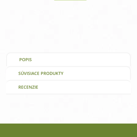
Citrusové
bioflavonoidy
+
hesperidín
Natural
Factors
vitamín
a
výživový
doplnok
POPIS
SÚVISIACE PRODUKTY
RECENZIE