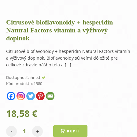
Citrusové bioflavonoidy + hesperidín
Natural Factors vitamín a výživový
doplnok
Citrusové bioflavonoidy + hesperidín Natural Factors vitamín
a výživový doplnok. Bioflavonoidy sú veľmi dôležité pre
celkové zdravie nášho tela a […]
Dostupnosť:
ihneď
Kód produktu:
1380
18,58
€
-
+
KÚPIŤ
množstvo