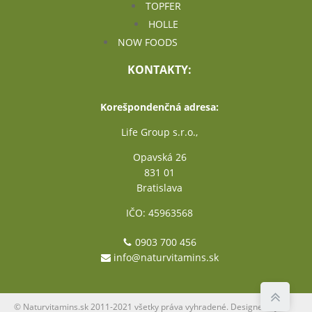
TOPFER
HOLLE
NOW FOODS
KONTAKTY:
Korešpondenčná adresa:
Life Group s.r.o.,
Opavská 26
831 01
Bratislava
IČO: 45963568
0903 700 456
info@naturvitamins.sk
© Naturvitamins.sk 2011-2021 všetky práva vyhradené. Designed by