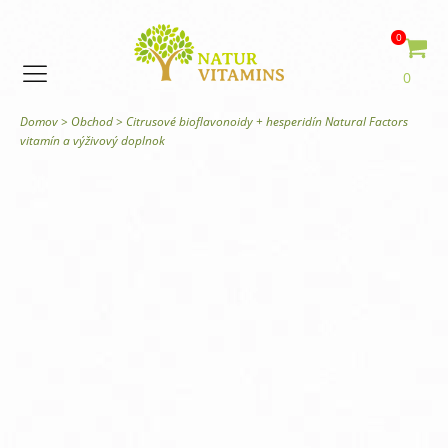
0
0
Domov
>
Obchod
>
Citrusové bioflavonoidy + hesperidín Natural Factors
vitamín a výživový doplnok