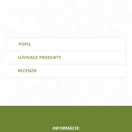
mg
Now
Foods
|
výživový
doplnok
|
vitamín
POPIS
SÚVISIACE PRODUKTY
RECENZIE
INFORMÁCIE: