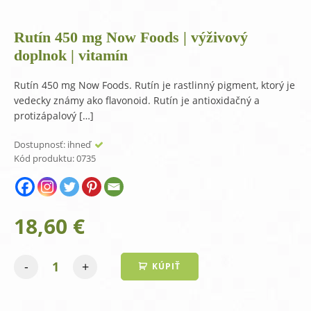
Rutín 450 mg Now Foods | výživový
doplnok | vitamín
Rutín 450 mg Now Foods. Rutín je rastlinný pigment, ktorý je
vedecky známy ako flavonoid. Rutín je antioxidačný a
protizápalový […]
Dostupnosť:
ihneď
Kód produktu:
0735
18,60
€
-
+
KÚPIŤ
množstvo
Rutín
450