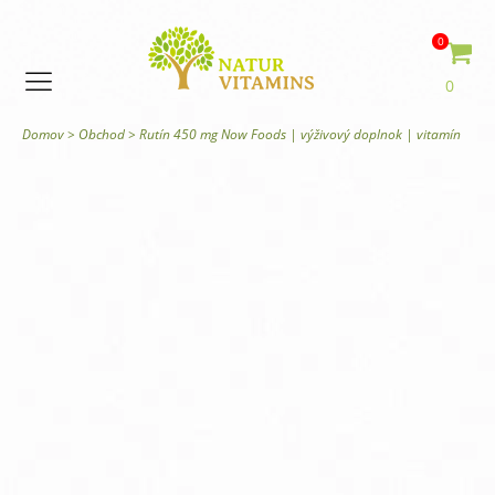
0
0
Domov
>
Obchod
>
Rutín 450 mg Now Foods | výživový doplnok | vitamín