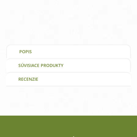
500
mg
Bonus
Webber
Naturals
vitamín
a
výživový
doplnok
POPIS
SÚVISIACE PRODUKTY
RECENZIE