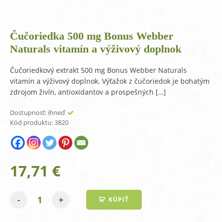
Čučoriedka 500 mg Bonus Webber
Naturals vitamín a výživový doplnok
Čučoriedkový extrakt 500 mg Bonus Webber Naturals
vitamín a výživový doplnok. Výťažok z čučoriedok je bohatým
zdrojom živín, antioxidantov a prospešných […]
Dostupnosť:
ihneď
Kód produktu:
3820
17,71
€
-
+
KÚPIŤ
množstvo
Čučoriedka