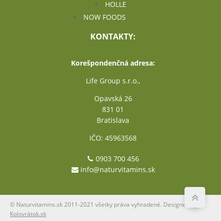
HOLLE
NOW FOODS
KONTAKTY:
Korešpondenčná adresa:
Life Group s.r.o.,
Opavská 26
831 01
Bratislava
IČO: 45963568
0903 700 456
info@naturvitamins.sk
© Naturvitamins.sk 2011-2021 všetky práva vyhradené. Designed by
Kolovrátok.sk