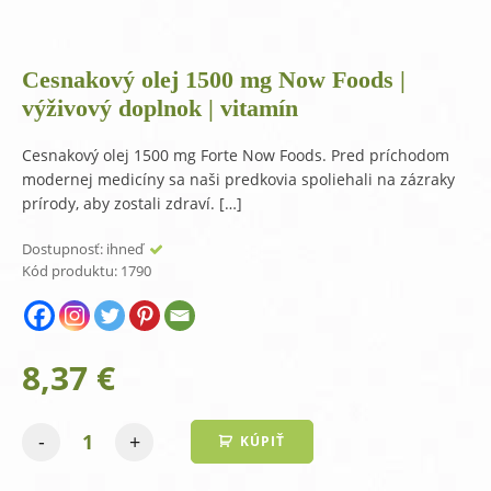
Cesnakový olej 1500 mg Now Foods |
výživový doplnok | vitamín
Cesnakový olej 1500 mg Forte Now Foods. Pred príchodom
modernej medicíny sa naši predkovia spoliehali na zázraky
prírody, aby zostali zdraví. […]
Dostupnosť:
ihneď
Kód produktu:
1790
8,37
€
-
+
KÚPIŤ
množstvo
Cesnakový