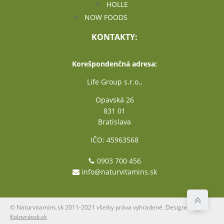
HOLLE
NOW FOODS
KONTAKTY:
Korešpondenčná adresa:
Life Group s.r.o.,
Opavská 26
831 01
Bratislava
IČO: 45963568
0903 700 456
info@naturvitamins.sk
© Naturvitamins.sk 2011-2021 všetky práva vyhradené. Designed by
Kolovrátok.sk