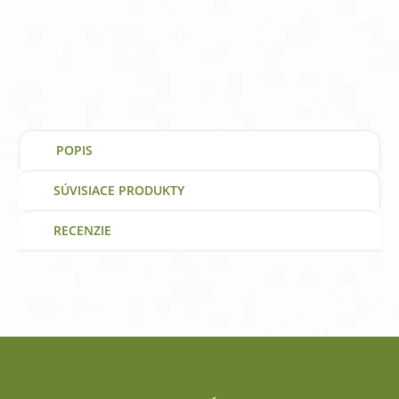
olej
1500
mg
Now
Foods
|
výživový
doplnok
|
POPIS
vitamín
SÚVISIACE PRODUKTY
RECENZIE