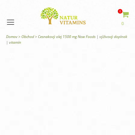
0
0
Domov
>
Obchod
>
Cesnakový olej 1500 mg Now Foods | výživový doplnok
| vitamín