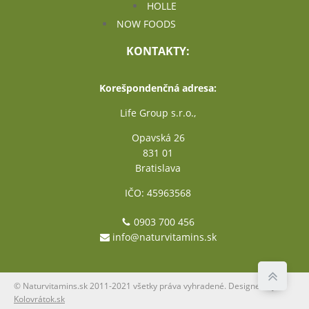
HOLLE
NOW FOODS
KONTAKTY:
Korešpondenčná adresa:
Life Group s.r.o.,
Opavská 26
831 01
Bratislava
IČO: 45963568
0903 700 456
info@naturvitamins.sk
© Naturvitamins.sk 2011-2021 všetky práva vyhradené. Designed by
Kolovrátok.sk