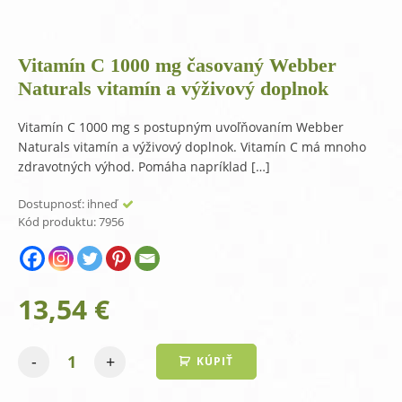
Vitamín C 1000 mg časovaný Webber
Naturals vitamín a výživový doplnok
Vitamín C 1000 mg s postupným uvoľňovaním Webber
Naturals vitamín a výživový doplnok. Vitamín C má mnoho
zdravotných výhod. Pomáha napríklad […]
Dostupnosť:
ihneď
Kód produktu:
7956
13,54
€
-
+
KÚPIŤ
množstvo
Vitamín