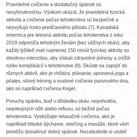
Pravidelné cvičenie a dostatočný spánok sú
nevyhnutnosťou. Výskum ukázal, že pravidelná fyzická
aktivita a cvičenie počas tehotenstva sú bezpečné a
nezvyšujú riziko predčasného pôrodu (7). Kanadská
smernica pre telesnú aktivitu počas tehotenstva z roku
2019 odporúča tehotným ženám (bez vážnych obáv), aby
každý týždeň mali najmenej 150 minút fyzickej aktivity so
strednou intenzitou, aby získali zdravotné prínosy a znížili
riziko komplikácií v tehotenstve (8). Skúste sa zapojiť do
rôznych aktivít, ako je chôdza, plávanie, upravená joga a
pilates, silový tréning a svalové cvičenie panvového dna,
ako sú napríklad cvičenia Kegel.
Poruchy spánku, buď v dôsledku obáv, nepohodlia,
nepokojných nôh alebo refluxu, sú bežné počas
tehotenstva. Vyskúšajte relaxačné cvičenia, ako je
napríklad hlboké dýchanie, strečing a masáže, ktoré vám
pomôžu dosiahnuť dobrý spánok. Nezabudnite si urobiť