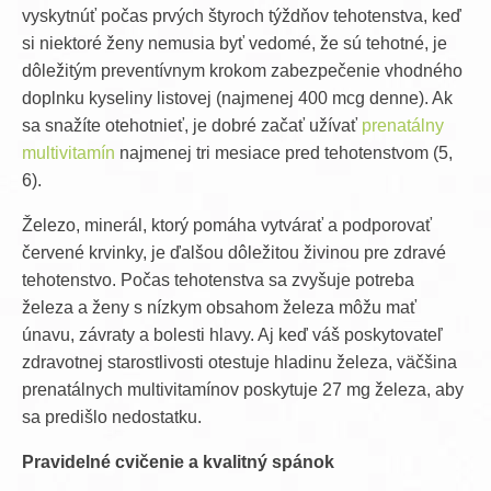
vyskytnúť počas prvých štyroch týždňov tehotenstva, keď
si niektoré ženy nemusia byť vedomé, že sú tehotné, je
dôležitým preventívnym krokom zabezpečenie vhodného
doplnku kyseliny listovej (najmenej 400 mcg denne). Ak
sa snažíte otehotnieť, je dobré začať užívať
prenatálny
multivitamín
najmenej tri mesiace pred tehotenstvom (5,
6).
Železo, minerál, ktorý pomáha vytvárať a podporovať
červené krvinky, je ďalšou dôležitou živinou pre zdravé
tehotenstvo. Počas tehotenstva sa zvyšuje potreba
železa a ženy s nízkym obsahom železa môžu mať
únavu, závraty a bolesti hlavy. Aj keď váš poskytovateľ
zdravotnej starostlivosti otestuje hladinu železa, väčšina
prenatálnych multivitamínov poskytuje 27 mg železa, aby
sa predišlo nedostatku.
Pravidelné cvičenie a kvalitný spánok