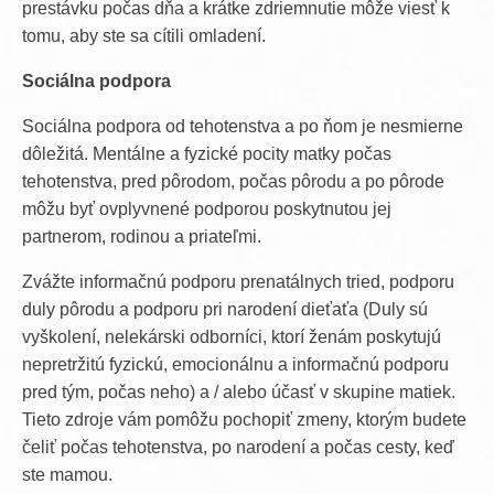
prestávku počas dňa a krátke zdriemnutie môže viesť k
tomu, aby ste sa cítili omladení.
Sociálna podpora
Sociálna podpora od tehotenstva a po ňom je nesmierne
dôležitá. Mentálne a fyzické pocity matky počas
tehotenstva, pred pôrodom, počas pôrodu a po pôrode
môžu byť ovplyvnené podporou poskytnutou jej
partnerom, rodinou a priateľmi.
Zvážte informačnú podporu prenatálnych tried, podporu
duly pôrodu a podporu pri narodení dieťaťa (Duly sú
vyškolení, nelekárski odborníci, ktorí ženám poskytujú
nepretržitú fyzickú, emocionálnu a informačnú podporu
pred tým, počas neho) a / alebo účasť v skupine matiek.
Tieto zdroje vám pomôžu pochopiť zmeny, ktorým budete
čeliť počas tehotenstva, po narodení a počas cesty, keď
ste mamou.