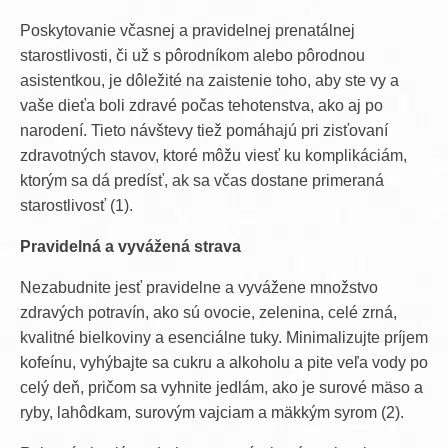
Poskytovanie včasnej a pravidelnej prenatálnej
starostlivosti, či už s pôrodníkom alebo pôrodnou
asistentkou, je dôležité na zaistenie toho, aby ste vy a
vaše dieťa boli zdravé počas tehotenstva, ako aj po
narodení. Tieto návštevy tiež pomáhajú pri zisťovaní
zdravotných stavov, ktoré môžu viesť ku komplikáciám,
ktorým sa dá predísť, ak sa včas dostane primeraná
starostlivosť (1).
Pravidelná a vyvážená strava
Nezabudnite jesť pravidelne a vyvážene množstvo
zdravých potravín, ako sú ovocie, zelenina, celé zrná,
kvalitné bielkoviny a esenciálne tuky. Minimalizujte príjem
kofeínu, vyhýbajte sa cukru a alkoholu a pite veľa vody po
celý deň, pričom sa vyhnite jedlám, ako je surové mäso a
ryby, lahôdkam, surovým vajciam a mäkkým syrom (2).