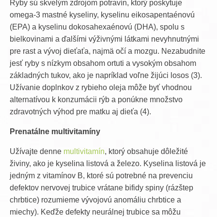
Ryby sú skvelým zdrojom potravín, ktorý poskytuje
omega-3 mastné kyseliny, kyselinu eikosapentaénovú
(EPA) a kyselinu dokosahexaénovú (DHA), spolu s
bielkovinami a ďalšími výživnými látkami nevyhnutnými
pre rast a vývoj dieťaťa, najmä očí a mozgu. Nezabudnite
jesť ryby s nízkym obsahom ortuti a vysokým obsahom
základných tukov, ako je napríklad voľne žijúci losos (3).
Užívanie doplnkov z rybieho oleja môže byť vhodnou
alternatívou k konzumácii rýb a ponúkne množstvo
zdravotných výhod pre matku aj dieťa (4).
Prenatálne multivitamíny
Užívajte denne
multivitamín
, ktorý obsahuje dôležité
živiny, ako je kyselina listová a železo. Kyselina listová je
jedným z vitamínov B, ktoré sú potrebné na prevenciu
defektov nervovej trubice vrátane bifidy spiny
(rázštep
chrbtice) rozumieme vývojovú anomáliu chrbtice a
miechy
). Keďže defekty neurálnej trubice sa môžu