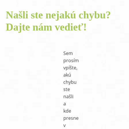
Našli ste nejakú chybu?
Dajte nám vedieť!
Sem
prosím
vpíšte,
akú
chybu
ste
našli
a
kde
presne
v