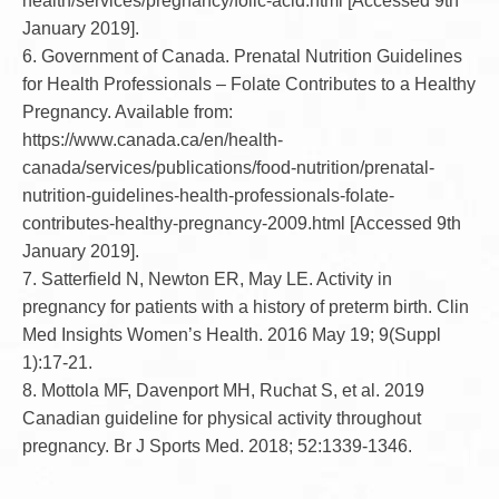
health/services/pregnancy/folic-acid.html [Accessed 9th
January 2019].
6. Government of Canada. Prenatal Nutrition Guidelines
for Health Professionals – Folate Contributes to a Healthy
Pregnancy. Available from:
https://www.canada.ca/en/health-
canada/services/publications/food-nutrition/prenatal-
nutrition-guidelines-health-professionals-folate-
contributes-healthy-pregnancy-2009.html [Accessed 9th
January 2019].
7. Satterfield N, Newton ER, May LE. Activity in
pregnancy for patients with a history of preterm birth. Clin
Med Insights Women’s Health. 2016 May 19; 9(Suppl
1):17-21.
8. Mottola MF, Davenport MH, Ruchat S, et al. 2019
Canadian guideline for physical activity throughout
pregnancy. Br J Sports Med. 2018; 52:1339-1346.