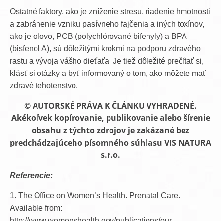
Ostatné faktory, ako je zníženie stresu, riadenie hmotnosti
a zabránenie vzniku pasívneho fajčenia a iných toxínov,
ako je olovo, PCB (polychlórované bifenyly) a BPA
(bisfenol A), sú dôležitými krokmi na podporu zdravého
rastu a vývoja vášho dieťaťa. Je tiež dôležité prečítať si,
klásť si otázky a byť informovaný o tom, ako môžete mať
zdravé tehotenstvo.
© AUTORSKÉ PRÁVA K ČLÁNKU VYHRADENÉ.
Akékoľvek kopírovanie, publikovanie alebo šírenie
obsahu z týchto zdrojov je zakázané bez
predchádzajúceho písomného súhlasu VIS NATURA
s.r.o.
Referencie:
1. The Office on Women’s Health. Prenatal Care.
Available from:
http://www.womenshealth.gov/publications/our-