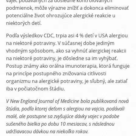
vajec podávaných za dôsledne kontrolovaných
podmienok, môže výrazne znížiť a dokonca eliminovať
potenciálne život ohrozujúce alergické reakcie u
niektorých detí.
Podľa výsledkov CDC, trpia asi 4 % detí v USA alergiou
na niektoré potraviny. V súčasnej dobe jediným
vhodným spôsobom, ako sa vyhnúť alergickej reakcii
na niektoré potraviny, je dôsledne sa im vyhýbať.
Postup známy ako orálna imunoterapia, ktorá funguje
na princípe postupného znižovania citlivosti
organizmu na alergické potraviny, je sľubný, ale zatiaľ
iba v počiatočnom štádiu.
V New England Journal of Medicine bola publikovaná nová
štúdia, podľa ktorej deťom s alergiou na vajcia, podávali
malé, ale postupne sa zvyšujúce dávky vajec v podobe
sušeného bielka po dobu 10 mesiacov, s následnou
udržiavacou dávkou na niekoľko rokov.