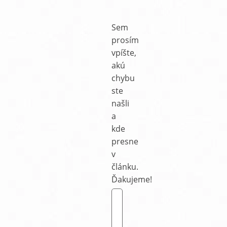
Sem
prosím
vpíšte,
akú
chybu
ste
našli
a
kde
presne
v
článku.
Ďakujeme!