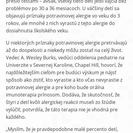
prešlo testami – avšak, všetky tieto deti jedli vajcia bez
problémov po 30 a 36 mesiacoch. U väčšiny detí sa
objavujú príznaky potravinovej alergie vo veku do 3
rokov, ale mnohé z nich vyrastú z tejto alergie do
dosiahnutia školského veku.
U niektorých príznaky potravinovej alergie pretrvávajú
až do dospelosti a niekedy môžu zostať na celý život.
Vedec A. Wesley Burks, vedúci oddelenia pediatrie na
Univerzite v Severnej Karoline, Chapel Hill, hovorí, že
najdôležitejším cieľom pre budúci výskum je nájsť
spôsob ako zistiť, kto vyrastie a kto včas nevyrastie z
potravinovej alergie a pre koho bude orálna
imunoterapia prínosom. Dodáva, že skutočnosť, že
štyri z detí kvôli alergickej reakcii museli zo štúdie
vylúčiť, potvrdila, že táto terapia nie je vhodná pre
každého.
„Myslím, že je pravdepodobne malé percento detí,