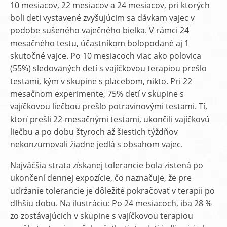
10 mesiacov, 22 mesiacov a 24 mesiacov, pri ktorých
boli deti vystavené zvyšujúcim sa dávkam vajec v
podobe sušeného vaječného bielka. V rámci 24
mesačného testu, účastníkom bolopodané aj 1
skutočné vajce. Po 10 mesiacoch viac ako polovica
(55%) sledovaných detí s vajíčkovou terapiou prešlo
testami, kým v skupine s placebom, nikto. Pri 22
mesačnom experimente, 75% detí v skupine s
vajíčkovou liečbou prešlo potravinovými testami. Tí,
ktorí prešli 22-mesačnými testami, ukončili vajíčkovú
liečbu a po dobu štyroch až šiestich týždňov
nekonzumovali žiadne jedlá s obsahom vajec.
Najväčšia strata získanej tolerancie bola zistená po
ukončení dennej expozície, čo naznačuje, že pre
udržanie tolerancie je dôležité pokračovať v terapii po
dlhšiu dobu. Na ilustráciu: Po 24 mesiacoch, iba 28 %
zo zostávajúcich v skupine s vajíčkovou terapiou