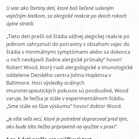
U viac ako štvrtiny detí, ktoré boli liečené sušeným
vaječným bielkom, sa alergické reakcie po dvoch rokoch
úplne stratili.
„Tieto deti prešli od štádia vážnej alegickej reakcie po
jedinom zahryznutí do potraviny s obsahom vajec do
štádia s minimálnymi symptómami alebo sa dokonca
u nich neobjavili žiadne alergické príznaky“ hovorí
Robert Wood, ktorý riadi alergologické a imunologické
oddelenie Detského centra Johna Hopkinsa v
Baltimore. Hoci výsledky orálnych
imunoterapeutických pokusov sú povzbudivé, Wood
varuje, že liečba je stále v experimentálnom štádiu.
„Sme stále vo fáze výskumu“ hovorí doktor Wood.
„Je ešte veľa vecí, ktoré je potrebné dopracovať pred tým,
ako bude táto liečba pripravená na využitie v praxi“.