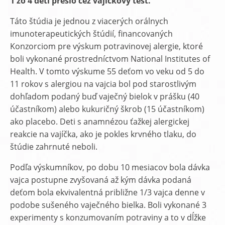
1 zo 4 detí prešlo cez vajíčkový test.
Táto štúdia je jednou z viacerých orálnych
imunoterapeutických štúdií, financovaných
Konzorciom pre výskum potravinovej alergie, ktoré
boli vykonané prostredníctvom National Institutes of
Health. V tomto výskume 55 deťom vo veku od 5 do
11 rokov s alergiou na vajcia bol pod starostlivým
dohľadom podaný buď vaječný bielok v prášku (40
účastníkom) alebo kukuričný škrob (15 účastníkom)
ako placebo. Deti s anamnézou ťažkej alergickej
reakcie na vajíčka, ako je pokles krvného tlaku, do
štúdie zahrnuté neboli.
Podľa výskumníkov, po dobu 10 mesiacov bola dávka
vajca postupne zvyšovaná až kým dávka podaná
deťom bola ekvivalentná približne 1/3 vajca denne v
podobe sušeného vaječného bielka. Boli vykonané 3
experimenty s konzumovaním potraviny a to v dĺžke