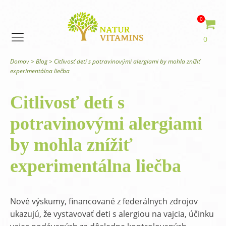
0
0
Domov
>
Blog
>
Citlivosť detí s potravinovými alergiami by mohla znížiť
experimentálna liečba
Citlivosť detí s
potravinovými alergiami
by mohla znížiť
experimentálna liečba
Nové výskumy, financované z federálnych zdrojov
ukazujú, že vystavovať deti s alergiou na vajcia, účinku