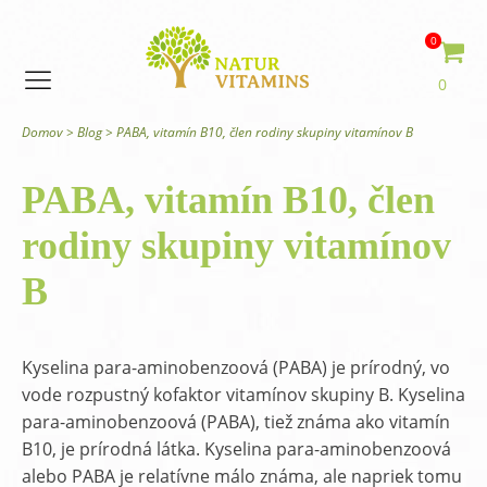
0
0
Domov
>
Blog
>
PABA, vitamín B10, člen rodiny skupiny vitamínov B
PABA, vitamín B10, člen
rodiny skupiny vitamínov
B
Kyselina para-aminobenzoová (PABA) je prírodný, vo
vode rozpustný kofaktor vitamínov skupiny B. Kyselina
para-aminobenzoová (PABA), tiež známa ako vitamín
B10, je prírodná látka. Kyselina para-aminobenzoová
alebo PABA je relatívne málo známa, ale napriek tomu