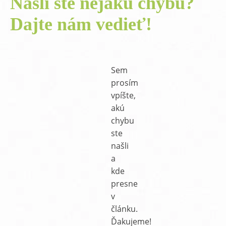
Našli ste nejakú chybu?
Dajte nám vedieť!
Sem
prosím
vpíšte,
akú
chybu
ste
našli
a
kde
presne
v
článku.
Ďakujeme!