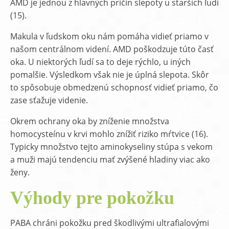
AMD je jednou z hlavných príčin slepoty u starších ľudí
(15).
Makula v ľudskom oku nám pomáha vidieť priamo v
našom centrálnom videní. AMD poškodzuje túto časť
oka. U niektorých ľudí sa to deje rýchlo, u iných
pomalšie. Výsledkom však nie je úplná slepota. Skôr
to spôsobuje obmedzenú schopnosť vidieť priamo, čo
zase sťažuje videnie.
Okrem ochrany oka by zníženie množstva
homocysteínu v krvi mohlo znížiť riziko mŕtvice (16).
Typicky množstvo tejto aminokyseliny stúpa s vekom
a muži majú tendenciu mať zvýšené hladiny viac ako
ženy.
Výhody pre pokožku
PABA chráni pokožku pred škodlivými ultrafialovými