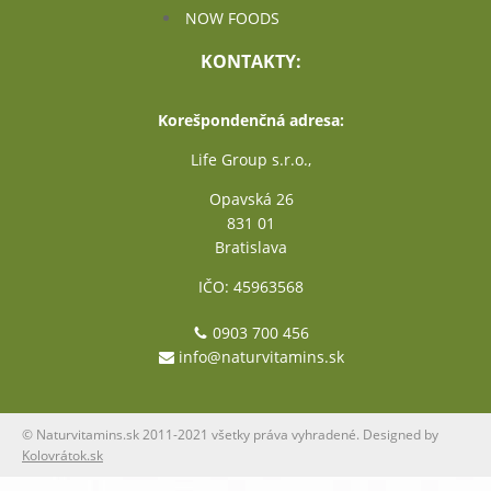
NOW FOODS
KONTAKTY:
Korešpondenčná adresa:
Life Group s.r.o.,
Opavská 26
831 01
Bratislava
IČO: 45963568
0903 700 456
info@naturvitamins.sk
© Naturvitamins.sk 2011-2021 všetky práva vyhradené. Designed by
Kolovrátok.sk