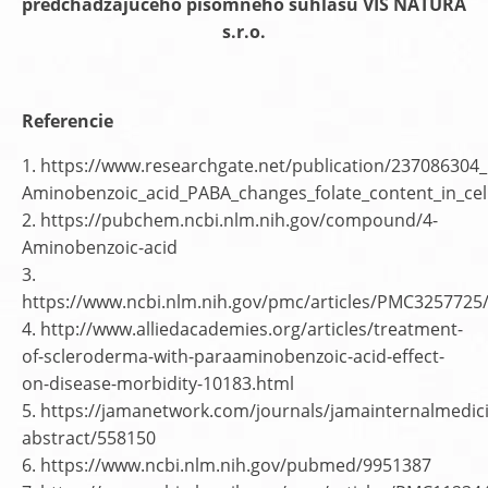
predchádzajúceho písomného súhlasu VIS NATURA
s.r.o.
Referencie
1. https://www.researchgate.net/publication/237086304_
Aminobenzoic_acid_PABA_changes_folate_content_in_cel
2. https://pubchem.ncbi.nlm.nih.gov/compound/4-
Aminobenzoic-acid
3.
https://www.ncbi.nlm.nih.gov/pmc/articles/PMC3257725
4. http://www.alliedacademies.org/articles/treatment-
of-scleroderma-with-paraaminobenzoic-acid-effect-
on-disease-morbidity-10183.html
5. https://jamanetwork.com/journals/jamainternalmedici
abstract/558150
6. https://www.ncbi.nlm.nih.gov/pubmed/9951387