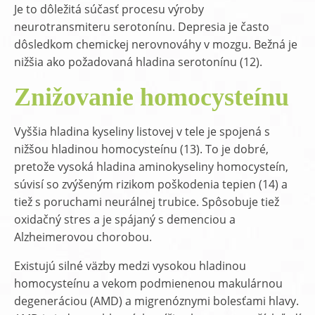
Je to dôležitá súčasť procesu výroby
neurotransmiteru serotonínu. Depresia je často
dôsledkom chemickej nerovnováhy v mozgu. Bežná je
nižšia ako požadovaná hladina serotonínu (12).
Znižovanie homocysteínu
Vyššia hladina kyseliny listovej v tele je spojená s
nižšou hladinou homocysteínu (13). To je dobré,
pretože vysoká hladina aminokyseliny homocysteín,
súvisí so zvýšeným rizikom poškodenia tepien (14) a
tiež s poruchami neurálnej trubice. Spôsobuje tiež
oxidačný stres a je spájaný s demenciou a
Alzheimerovou chorobou.
Existujú silné väzby medzi vysokou hladinou
homocysteínu a vekom podmienenou makulárnou
degeneráciou (AMD) a migrenóznymi bolesťami hlavy.