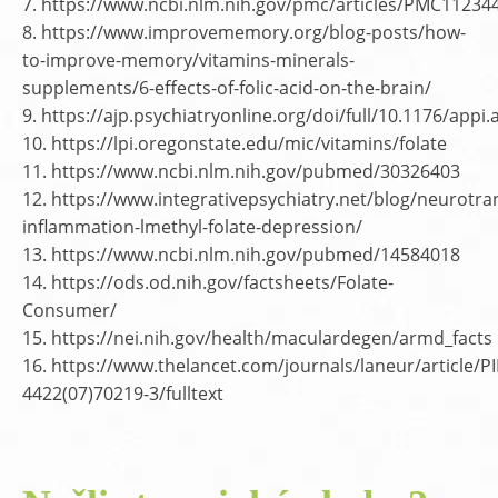
7. https://www.ncbi.nlm.nih.gov/pmc/articles/PMC11234
8. https://www.improvememory.org/blog-posts/how-
to-improve-memory/vitamins-minerals-
supplements/6-effects-of-folic-acid-on-the-brain/
9. https://ajp.psychiatryonline.org/doi/full/10.1176/appi
10. https://lpi.oregonstate.edu/mic/vitamins/folate
11. https://www.ncbi.nlm.nih.gov/pubmed/30326403
12. https://www.integrativepsychiatry.net/blog/neurotra
inflammation-lmethyl-folate-depression/
13. https://www.ncbi.nlm.nih.gov/pubmed/14584018
14. https://ods.od.nih.gov/factsheets/Folate-
Consumer/
15. https://nei.nih.gov/health/maculardegen/armd_facts
16. https://www.thelancet.com/journals/laneur/article/PI
4422(07)70219-3/fulltext