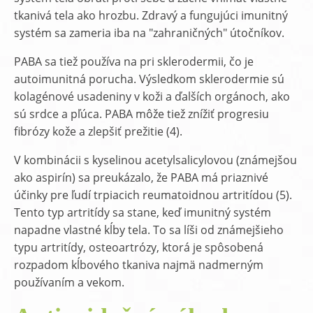
tkanivá tela ako hrozbu. Zdravý a fungujúci imunitný
systém sa zameria iba na "zahraničných" útočníkov.
PABA sa tiež používa na pri sklerodermii, čo je
autoimunitná porucha. Výsledkom sklerodermie sú
kolagénové usadeniny v koži a ďalších orgánoch, ako
sú srdce a pľúca. PABA môže tiež znížiť progresiu
fibrózy kože a zlepšiť prežitie (4).
V kombinácii s kyselinou acetylsalicylovou (známejšou
ako aspirín) sa preukázalo, že PABA má priaznivé
účinky pre ľudí trpiacich reumatoidnou artritídou (5).
Tento typ artritídy sa stane, keď imunitný systém
napadne vlastné kĺby tela. To sa líši od známejšieho
typu artritídy, osteoartrózy, ktorá je spôsobená
rozpadom kĺbového tkaniva najmä nadmerným
používaním a vekom.