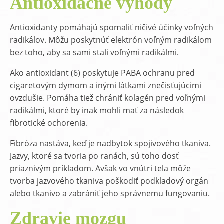
Antioxidačné výhody
Antioxidanty pomáhajú spomaliť ničivé účinky voľných
radikálov. Môžu poskytnúť elektrón voľným radikálom
bez toho, aby sa sami stali voľnými radikálmi.
Ako antioxidant (6) poskytuje PABA ochranu pred
cigaretovým dymom a inými látkami znečisťujúcimi
ovzdušie. Pomáha tiež chrániť kolagén pred voľnými
radikálmi, ktoré by inak mohli mať za následok
fibrotické ochorenia.
Fibróza nastáva, keď je nadbytok spojivového tkaniva.
Jazvy, ktoré sa tvoria po ranách, sú toho dosť
priaznivým príkladom. Avšak vo vnútri tela môže
tvorba jazvového tkaniva poškodiť podkladový orgán
alebo tkanivo a zabrániť jeho správnemu fungovaniu.
Zdravie mozgu