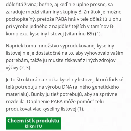
dôležitá živina; bežne, aj keď nie úplne presne, sa
zaraďuje medzi vitamíny skupiny B. Zmätok je možno
pochopiteľný, pretože PABA hrá v tele dôležitú úlohu
pri výrobe jedného z najdôležitejších vitamínov B-
komplexu, kyseliny listovej (vitamínu B9) (1).
Napriek tomu množstvo vyprodukovanej kyseliny
listovej nie je dostatočné na to, aby vyhovovalo vašim
potrebám, takže ju musíte získavať z iných zdrojov
výživy (2, 3).
Je to štrukturálna zložka kyseliny listovej, ktorú ľudské
telá potrebujú na výrobu DNA (a iného genetického
materiálu). Bunky ju tiež potrebujú, aby sa správne
rozdelila. Doplnenie PABA môže pomôcť telu
produkovať viac kyseliny listovej (1).