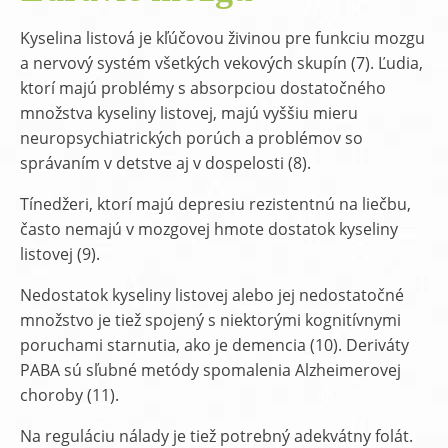
Kyselina listová je kľúčovou živinou pre funkciu mozgu
a nervový systém všetkých vekových skupín (7). Ľudia,
ktorí majú problémy s absorpciou dostatočného
množstva kyseliny listovej, majú vyššiu mieru
neuropsychiatrických porúch a problémov so
správaním v detstve aj v dospelosti (8).
Tínedžeri, ktorí majú depresiu rezistentnú na liečbu,
často nemajú v mozgovej hmote dostatok kyseliny
listovej (9).
Nedostatok kyseliny listovej alebo jej nedostatočné
množstvo je tiež spojený s niektorými kognitívnymi
poruchami starnutia, ako je demencia (10). Deriváty
PABA sú sľubné metódy spomalenia Alzheimerovej
choroby (11).
Na reguláciu nálady je tiež potrebný adekvátny folát.