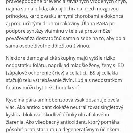
pravdepodobne prevencia závažných vrodených chýb,
najmä spina bifida; ako aj ochrana pred mozgovou
príhodou, kardiovaskulárnymi chorobami a dokonca
aj pred určitými druhmi rakoviny. Úloha PABA pri
podpore syntézy vitamínu v tele sa preto môže
považovať za dostatočnú sama o sebe na to, aby bola
sama osebe životne dôležitou živinou.
Niektoré demografické skupiny majú vyššie riziko
nedostatku folátu, napríklad mladšie ženy, ženy s IBD
(zápalové ochorenie čriev) a celiatici. IBS aj celiakia
sťažujú telu vstrebávanie živín. Ľudia s nedostatkom
folátov môžu byť tiež chudokrvní.
Kyselina para-aminobenzoová však obsahuje oveľa
viac. Ako antioxidant dokáže neutralizovať singletový
kyslík a blokovať škodlivé účinky ultrafialového
žiarenia. Ako všeobecný antioxidant, ktorý pomáha
pôsobiť proti starnutiu a degeneratívnym účinkom