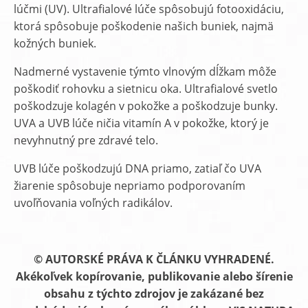
lúčmi (UV). Ultrafialové lúče spôsobujú fotooxidáciu,
ktorá spôsobuje poškodenie našich buniek, najmä
kožných buniek.
Nadmerné vystavenie týmto vlnovým dĺžkam môže
poškodiť rohovku a sietnicu oka. Ultrafialové svetlo
poškodzuje kolagén v pokožke a poškodzuje bunky.
UVA a UVB lúče ničia vitamín A v pokožke, ktorý je
nevyhnutný pre zdravé telo.
UVB lúče poškodzujú DNA priamo, zatiaľ čo UVA
žiarenie spôsobuje nepriamo podporovaním
uvoľňovania voľných radikálov.
© AUTORSKÉ PRÁVA K ČLÁNKU VYHRADENÉ.
Akékoľvek kopírovanie, publikovanie alebo šírenie
obsahu z týchto zdrojov je zakázané bez