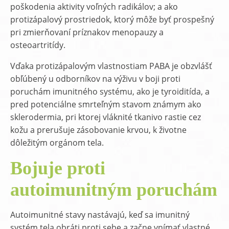
poškodenia aktivity voľných radikálov; a ako
protizápalový prostriedok, ktorý môže byť prospešný
pri zmierňovaní príznakov menopauzy a
osteoartritídy.
Vďaka protizápalovým vlastnostiam PABA je obzvlášť
obľúbený u odborníkov na výživu v boji proti
poruchám imunitného systému, ako je tyroiditída, a
pred potenciálne smrteľným stavom známym ako
sklerodermia, pri ktorej vláknité tkanivo rastie cez
kožu a prerušuje zásobovanie krvou, k životne
dôležitým orgánom tela.
Bojuje proti
autoimunitným poruchám
Autoimunitné stavy nastávajú, keď sa imunitný
systém tela obráti proti sebe a začne vnímať vlastné