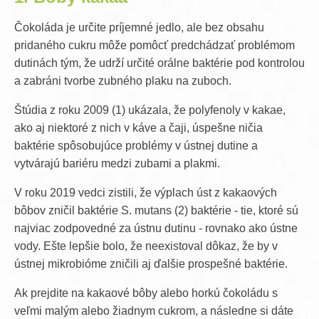
Čokoláda je určite príjemné jedlo, ale bez obsahu
pridaného cukru môže pomôcť predchádzať problémom
dutinách tým, že udrží určité orálne baktérie pod kontrolou
a zabráni tvorbe zubného plaku na zuboch.
Štúdia z roku 2009 (1) ukázala, že polyfenoly v kakae,
ako aj niektoré z nich v káve a čaji, úspešne ničia
baktérie spôsobujúce problémy v ústnej dutine a
vytvárajú bariéru medzi zubami a plakmi.
V roku 2019 vedci zistili, že výplach úst z kakaových
bôbov zničil baktérie S. mutans (2) baktérie - tie, ktoré sú
najviac zodpovedné za ústnu dutinu - rovnako ako ústne
vody. Ešte lepšie bolo, že neexistoval dôkaz, že by v
ústnej mikrobióme zničili aj ďalšie prospešné baktérie.
Ak prejdite na kakaové bôby alebo horkú čokoládu s
veľmi malým alebo žiadnym cukrom, a následne si dáte