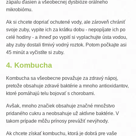
zápalu ďasien a všeobecnej dysbióze orálneho
mikrobiómu.
Ak si chcete dopriať ochutené vody, ale zároveň chrániť
svoje zuby, vypite ich za krátku dobu - nepopíjate ich po
celé hodiny - a ihneď po vypití si vyplachujte ústa vodou,
aby zuby dostali tlmivý vodný roztok. Potom počkajte asi
45 minút a vyčistíte si zuby.
4. Kombucha
Kombucha sa všeobecne považuje za zdravý nápoj,
pretože obsahuje zdravé baktérie a mnoho antioxidantov,
ktoré pomáhajú telu bojovať s chorobami.
Avšak, mnoho značiek obsahuje značné množstvo
pridaného cukru a neobsahuje už aktívne baktérie. V
takom prípade môžu prínosy prevážiť nevýhody.
Ak chcete získať kombuchu, ktorá je dobrá pre vaše