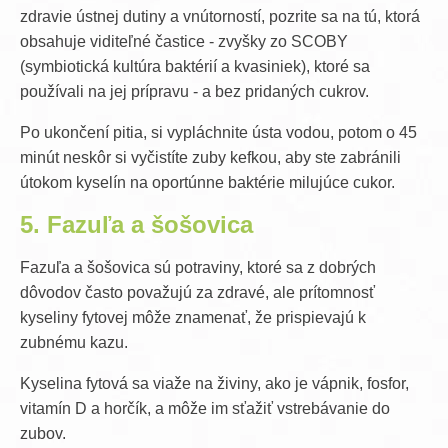
zdravie ústnej dutiny a vnútorností, pozrite sa na tú, ktorá
obsahuje viditeľné častice - zvyšky zo SCOBY
(symbiotická kultúra baktérií a kvasiniek), ktoré sa
používali na jej prípravu - a bez pridaných cukrov.
Po ukončení pitia, si vypláchnite ústa vodou, potom o 45
minút neskôr si vyčistíte zuby kefkou, aby ste zabránili
útokom kyselín na oportúnne baktérie milujúce cukor.
5. Fazuľa a šošovica
Fazuľa a šošovica sú potraviny, ktoré sa z dobrých
dôvodov často považujú za zdravé, ale prítomnosť
kyseliny fytovej môže znamenať, že prispievajú k
zubnému kazu.
Kyselina fytová sa viaže na živiny, ako je vápnik, fosfor,
vitamín D a horčík, a môže im sťažiť vstrebávanie do
zubov.