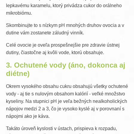
lepkavému karamelu, ktorý privádza cukor do orálneho
mikrobiómu.
Skombinujte to s nízkym pH mnohých druhov ovocia a v
dutine vám zostanete záludný vinník.
Celé ovocie je oveľa prospešnejšie pre zdravie ústnej
dutiny, čiastočne aj kvôli vode, ktorú obsahuje.
3. Ochutené vody (áno, dokonca aj
diétne)
Okrem vysokého obsahu cukru obsahujú všetky ochutené
vody - aj tie s nulovým obsahom kalórií - veľké množstvo
kyseliny. Na stupnici pH je veľa bežných nealkoholických
nápojov medzi 2 a 3, čo je vysoko kyslé aj v porovnaní s
nápojmi ako je káva.
Takáto úroveň kyslosti v ústach, prispieva k rozpadu,