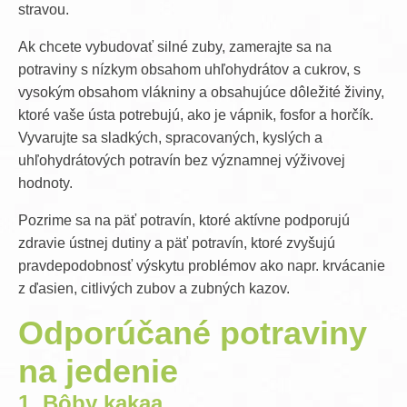
stravou.
Ak chcete vybudovať silné zuby, zamerajte sa na
potraviny s nízkym obsahom uhľohydrátov a cukrov, s
vysokým obsahom vlákniny a obsahujúce dôležité živiny,
ktoré vaše ústa potrebujú, ako je vápnik, fosfor a horčík.
Vyvarujte sa sladkých, spracovaných, kyslých a
uhľohydrátových potravín bez významnej výživovej
hodnoty.
Pozrime sa na päť potravín, ktoré aktívne podporujú
zdravie ústnej dutiny a päť potravín, ktoré zvyšujú
pravdepodobnosť výskytu problémov ako napr. krvácanie
z ďasien, citlivých zubov a zubných kazov.
Odporúčané potraviny
na jedenie
1.
Bôby kakaa