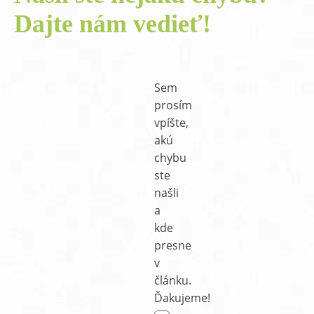
Dajte nám vedieť!
Sem
prosím
vpíšte,
akú
chybu
ste
našli
a
kde
presne
v
článku.
Ďakujeme!