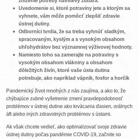
zníženie potreby návštevy zubára.
Uvedomenie si, ktoré potraviny jete a ktorým sa
vyhnete, vám môže pomôcť zlepšiť zdravie
ústnej dutiny.
Odborníci tvrdia, že sa treba vyhnúť sladkým,
spracovaným, kyslým a s vysokým obsahom
uhľohydrátov bez významnej výživovej hodnoty.
Namiesto toho sa zamerajte na potraviny s
vysokým obsahom vlákniny a obsahom
dôležitých živín, ktoré vaše ústa dutina
potrebuje, ako napríklad vápnik, fosfor a horčík
Pandemický život mnohých z nás zaujíma, a ako to, že
chýbajúce zubné vyšetrenie zmení pravdepodobnosť
problémov v ústnej dutine ako krvácania ďasien, orálnych
áft alebo iných zdravotných problémov s ústami.
Ak však chcete vedieť, ako optimalizovať svoje zdravie
ústnej dutiny počas pandémie COVID-19, začnite so