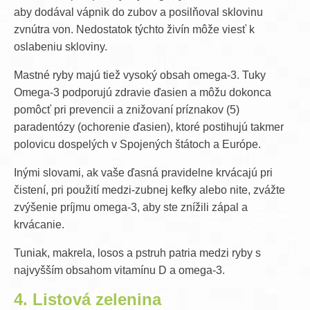
aby dodával vápnik do zubov a posilňoval sklovinu
zvnútra von. Nedostatok týchto živín môže viesť k
oslabeniu skloviny.
Mastné ryby majú tiež vysoký obsah omega-3. Tuky
Omega-3 podporujú zdravie ďasien a môžu dokonca
pomôcť pri prevencii a znižovaní príznakov (5)
paradentózy (ochorenie ďasien), ktoré postihujú takmer
polovicu dospelých v Spojených štátoch a Európe.
Inými slovami, ak vaše ďasná pravidelne krvácajú pri
čistení, pri použití medzi-zubnej kefky alebo nite, zvážte
zvýšenie príjmu omega-3, aby ste znížili zápal a
krvácanie.
Tuniak, makrela, losos a pstruh patria medzi ryby s
najvyšším obsahom vitamínu D a omega-3.
4. Listová zelenina