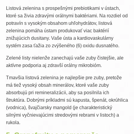
Listová zelenina
s prospešnými prebiotikami v ústach,
ktoré sa živia zdravými orálnymi baktériami. Na rozdiel od
potravín s vysokým obsahom uhľohydrátov, listová
zelenina pomáha ústam produkovať viac baktérií
znižujúcich dusitany. Vaše ústa a kardiovaskulárny
systém zasa ťažia zo zvýšeného (6) oxidu dusnatého.
Zelené listy nielenže zanechajú vaše zuby čistejšie, ale
aktívne podporia aj zdravší orálny mikrobióm.
Tmavšia listová zelenina je najlepšie pre zuby, pretože
má tiež vysoký obsah minerálov, ktoré vaše zuby
absorbujú pri remineralizácii, aby sa posilnila ich
štruktúra. Dobrými príkladmi sú kapusta, špenát, okrúhlica
(vodnica), švajčiarsky mangold (je charakteristický
silnými vyčnievajúcimi stredovými rebrami v listoch) a
rukola.