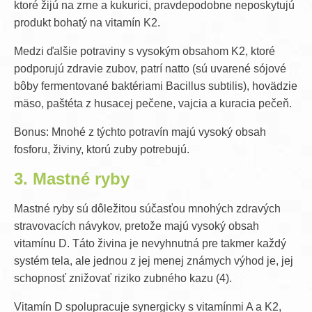
ktoré žijú na zrne a kukurici, pravdepodobne neposkytujú
produkt bohatý na vitamín K2.
Medzi ďalšie potraviny s vysokým obsahom K2, ktoré
podporujú zdravie zubov, patrí natto (sú uvarené sójové
bôby fermentované baktériami Bacillus subtilis), hovädzie
mäso, paštéta z husacej pečene, vajcia a kuracia pečeň.
Bonus: Mnohé z týchto potravín majú vysoký obsah
fosforu, živiny, ktorú zuby potrebujú.
3. Mastné ryby
Mastné ryby sú dôležitou súčasťou mnohých zdravých
stravovacích návykov, pretože majú vysoký obsah
vitamínu D. Táto živina je nevyhnutná pre takmer každý
systém tela, ale jednou z jej menej známych výhod je, jej
schopnosť znižovať riziko zubného kazu (4).
Vitamín D spolupracuje synergicky s vitamínmi A a K2,