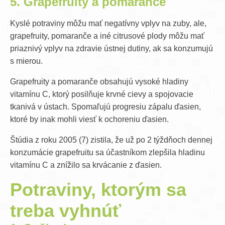
5. Grapefruity a pomaranče
Kyslé potraviny môžu mať negatívny vplyv na zuby, ale,
grapefruity, pomaranče a iné citrusové plody môžu mať
priaznivý vplyv na zdravie ústnej dutiny, ak sa konzumujú
s mierou.
Grapefruity a pomaranče obsahujú vysoké hladiny
vitamínu C, ktorý posilňuje krvné cievy a spojovacie
tkanivá v ústach. Spomaľujú progresiu zápalu ďasien,
ktoré by inak mohli viesť k ochoreniu ďasien.
Štúdia z roku 2005 (7) zistila, že už po 2 týždňoch dennej
konzumácie grapefruitu sa účastníkom zlepšila hladinu
vitamínu C a znížilo sa krvácanie z ďasien.
Potraviny, ktorým sa
treba vyhnúť