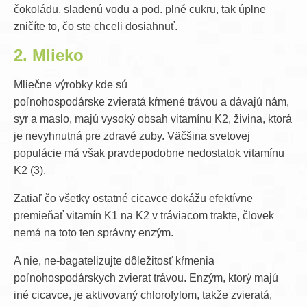
čokoládu, sladenú vodu a pod. plné cukru, tak úplne
zničíte to, čo ste chceli dosiahnuť.
2. Mlieko
Mliečne výrobky kde sú
poľnohospodárske zvieratá kŕmené trávou a dávajú nám,
syr a maslo, majú vysoký obsah vitamínu K2, živina, ktorá
je nevyhnutná pre zdravé zuby. Väčšina svetovej
populácie má však pravdepodobne nedostatok vitamínu
K2 (3).
Zatiaľ čo všetky ostatné cicavce dokážu efektívne
premieňať vitamín K1 na K2 v tráviacom trakte, človek
nemá na toto ten správny enzým.
A nie, ne-bagatelizujte dôležitosť kŕmenia
poľnohospodárskych zvierat trávou. Enzým, ktorý majú
iné cicavce, je aktivovaný chlorofylom, takže zvieratá,