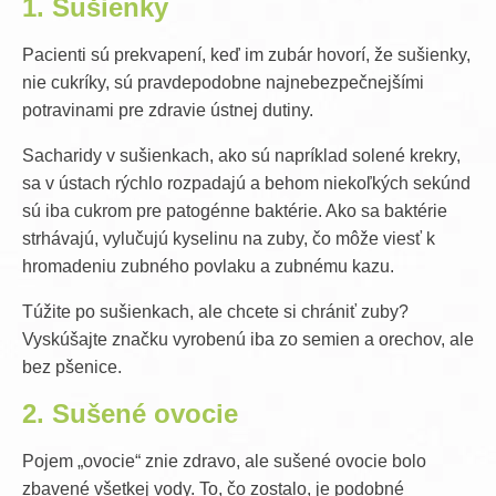
1. Sušienky
Pacienti sú prekvapení, keď im zubár hovorí, že sušienky,
nie cukríky, sú pravdepodobne najnebezpečnejšími
potravinami pre zdravie ústnej dutiny.
Sacharidy v sušienkach, ako sú napríklad solené krekry,
sa v ústach rýchlo rozpadajú a behom niekoľkých sekúnd
sú iba cukrom pre patogénne baktérie. Ako sa baktérie
strhávajú, vylučujú kyselinu na zuby, čo môže viesť k
hromadeniu zubného povlaku a zubnému kazu.
Túžite po sušienkach, ale chcete si chrániť zuby?
Vyskúšajte značku vyrobenú iba zo semien a orechov, ale
bez pšenice.
2. Sušené ovocie
Pojem „ovocie“ znie zdravo, ale sušené ovocie bolo
zbavené všetkej vody. To, čo zostalo, je podobné