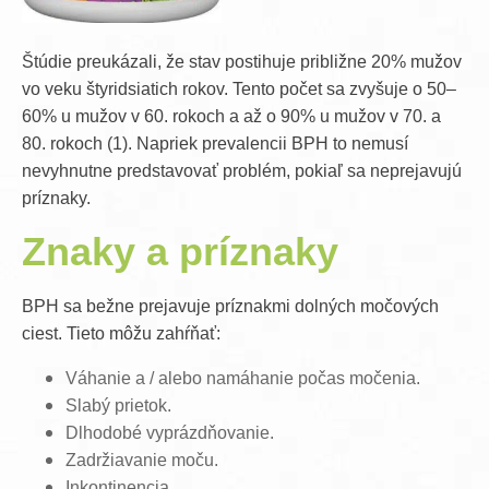
Štúdie preukázali, že stav postihuje približne 20% mužov
vo veku štyridsiatich rokov. Tento počet sa zvyšuje o 50–
60% u mužov v 60. rokoch a až o 90% u mužov v 70. a
80. rokoch (1). Napriek prevalencii BPH to nemusí
nevyhnutne predstavovať problém, pokiaľ sa neprejavujú
príznaky.
Znaky a príznaky
BPH sa bežne prejavuje príznakmi dolných močových
ciest. Tieto môžu zahŕňať:
Váhanie a / alebo namáhanie počas močenia.
Slabý prietok.
Dlhodobé vyprázdňovanie.
Zadržiavanie moču.
Inkontinencia.