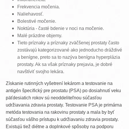
Frekvencia močenia.
Naliehavosť.
Bolestivé močenie.
Noktúria - časté bdenie v noci na močenie.
Malé prázdne objemy.
Tieto príznaky a príznaky zväčšenej prostaty často
zostávajú kategorizované ako jednoducho dráždivé
a benígne, preto sa to nazýva benígna hyperplázia
prostaty. Ak sa však príznaky prejavia, je dobré
navštíviť svojho lekára.
Získanie rutinných vyšetrení lekárom a testovanie na
antigén špecifický pre prostatu (PSA) po dosiahnutí veku
päťdesiatich rokov sú neoddeliteľnou súčasťou
udržiavania zdravia prostaty. Testovanie PSA je primárna
metóda testovania na rakovinu prostaty a mala by byť
súčasťou vášho prístupu k udržiavaniu zdravia prostaty.
Existujú tiež diétne a doplnkové spôsoby na podporu