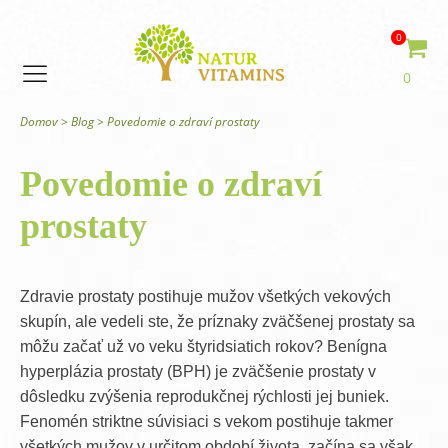
0
0
Domov
>
Blog
>
Povedomie o zdraví prostaty
Povedomie o zdraví
prostaty
Zdravie prostaty postihuje mužov všetkých vekových
skupín, ale vedeli ste, že príznaky zväčšenej prostaty sa
môžu začať už vo veku štyridsiatich rokov? Benígna
hyperplázia prostaty (BPH) je zväčšenie prostaty v
dôsledku zvýšenia reprodukčnej rýchlosti jej buniek.
Fenomén striktne súvisiaci s vekom postihuje takmer
všetkých mužov v určitom období života, začína sa však