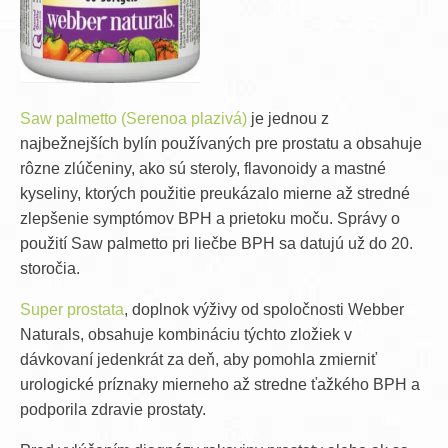
Saw palmetto (Serenoa plazivá)
je jednou z
najbežnejších bylín používaných pre prostatu a obsahuje
rôzne zlúčeniny, ako sú steroly, flavonoidy a mastné
kyseliny, ktorých použitie preukázalo mierne až stredné
zlepšenie symptómov BPH a prietoku moču. Správy o
použití Saw palmetto pri liečbe BPH sa datujú už do 20.
storočia.
Super prostata
, doplnok výživy od spoločnosti Webber
Naturals, obsahuje kombináciu týchto zložiek v
dávkovaní jedenkrát za deň, aby pomohla zmierniť
urologické príznaky mierneho až stredne ťažkého BPH a
podporila zdravie prostaty.