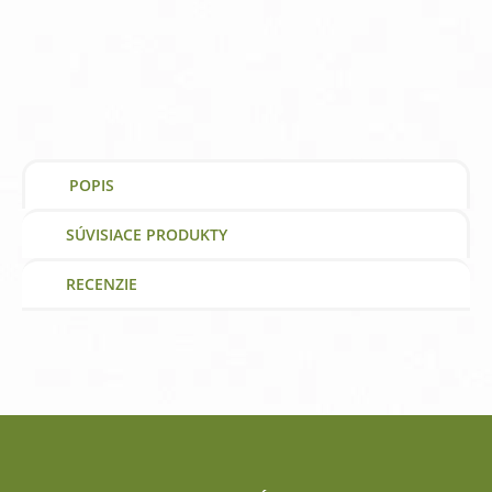
Foods
Chróm
GTF
200
mcg
|
výživový
doplnok
|
POPIS
vitamín
SÚVISIACE PRODUKTY
RECENZIE