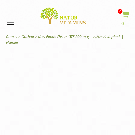
0
0
Domov
>
Obchod
>
Now Foods Chróm GTF 200 mcg | výživový doplnok |
vitamín