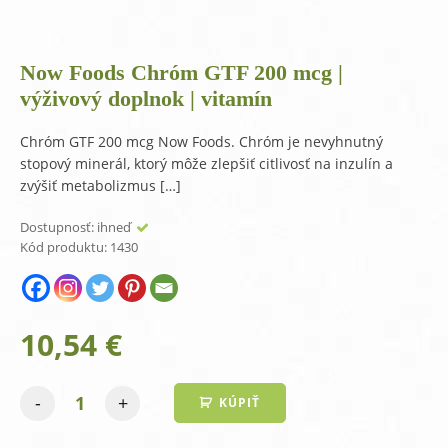
Now Foods Chróm GTF 200 mcg |
výživový doplnok | vitamín
Chróm GTF 200 mcg Now Foods. Chróm je nevyhnutný
stopový minerál, ktorý môže zlepšiť citlivosť na inzulín a
zvýšiť metabolizmus […]
Dostupnosť:
ihneď
Kód produktu:
1430
10,54
€
-
+
KÚPIŤ
množstvo
Now