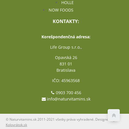
HOLLE
NOW FOODS
KONTAKTY:
Korešpondenčná adresa:
Life Group s.r.o.,
Opavská 26
831 01
Bratislava
IČO: 45963568
0903 700 456
info@naturvitamins.sk
© Naturvitamins.sk 2011-2021 všetky práva vyhradené. Designed by
Kolovrátok.sk