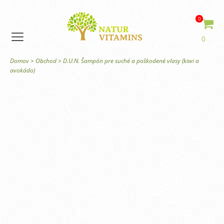
0
0
Domov
>
Obchod
>
D.U.N. Šampón pre suché a poškodené vlasy (kiwi a
avokádo)