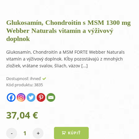
Glukosamín, Chondroitín s MSM 1300 mg
Webber Naturals vitamín a výživový
doplnok
Glukosamín, Chondroitín a MSM FORTE Webber Naturals
vitamín a výživový doplnok. Kĺby pozostávajú z mnohých
zložiek, vrátane svalov, šliach, väzov […]
Dostupnosť:
ihneď
Kód produktu:
3835
37,04
€
-
+
KÚPIŤ
množstvo