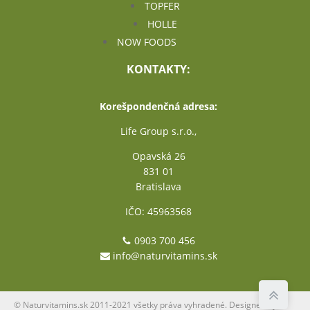
TOPFER
HOLLE
NOW FOODS
KONTAKTY:
Korešpondenčná adresa:
Life Group s.r.o.,
Opavská 26
831 01
Bratislava
IČO: 45963568
0903 700 456
info@naturvitamins.sk
© Naturvitamins.sk 2011-2021 všetky práva vyhradené. Designed by