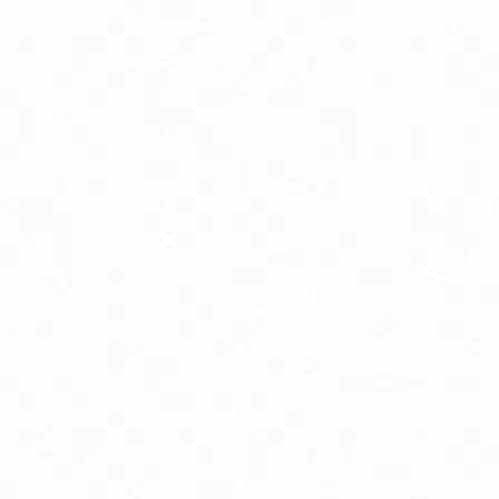
Antioxidanty
By
Energia a vytrvalosť
G
Kĺbová podpora
K
Luteín
M
Multivitamíny
O
Trávenie
V
Zdravie detí
Zd
Zdravie mužov
Zd
Delon Vaporub masť na prechladnutie
D