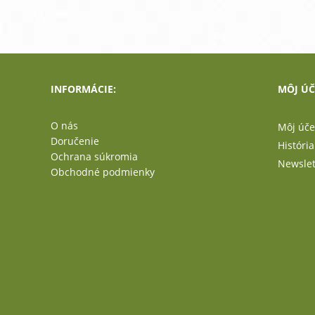
INFORMÁCIE:
MÔJ ÚČ
O nás
Môj úče
Doručenie
Históri
Ochrana súkromia
Newslet
Obchodné podmienky