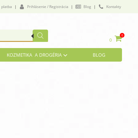
 platba
|
Prihlásenie / Registrácia
|
Blog
|
Kontakty
0
0
KOZMETIKA A DROGÉRIA
BLOG
vičenie a námaha
lukózová tolerancia
by a väzivá
i, zrak