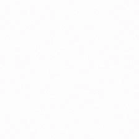
odpora nervového systému
ostata, libido a potencia
rdcová činnosť
ásky a jazvy
io detské potraviny
o pyré kapsičky ovocné, zeleninové, s obilninou
rírodná kozmetika pre tehotné