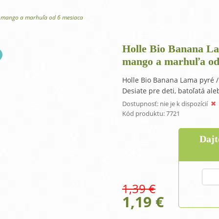
One Step antibakteriálny gél na ruky
O
, mango a marhuľa od 6 mesiaca
Holle Bio Banana La
mango a marhuľa od
Holle Bio Banana Lama pyré /
Desiate pre deti, batoľatá ale
Dostupnosť:
nie je k dispozícií
Kód produktu:
7721
Dajt
1,39
€
Original
Curren
1,19
€
price
price