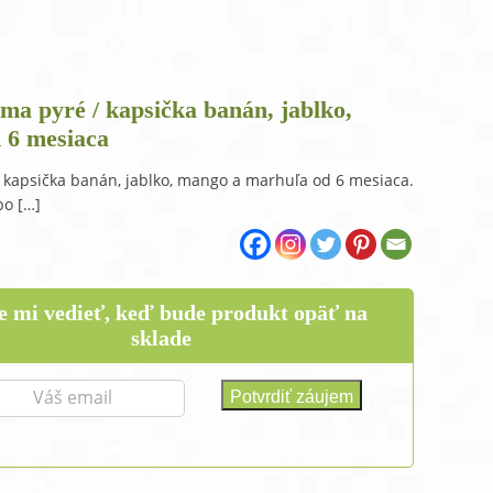
raMD ústna dutina
ma pyré / kapsička banán, jablko,
 6 mesiaca
 kapsička banán, jablko, mango a marhuľa od 6 mesiaca.
bo […]
e mi vedieť, keď bude produkt opäť na
sklade
t