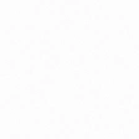
Peristaltika, vyprázdňovanie
Podpora pamäte a sústredenia
Psychická vyčerpanosť
Tehotenstvo
Zdravé starnutie
Bio detská výživa, príkrmy v skle
Bio dojčenské kozie mlieko
Doplnky stravy a vitamíny pre deti
Silikónové hryzátka