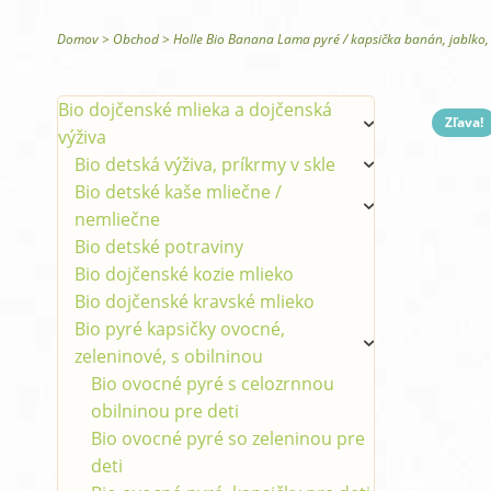
Glysomed telová kozmetika
Domov
>
Obchod
>
Holle Bio Banana Lama pyré / kapsička banán, jablko
Bio dojčenské mlieka a dojčenská
Zľava!
výživa
Bio detská výživa, príkrmy v skle
Bio detské kaše mliečne /
nemliečne
Bio detské potraviny
Bio dojčenské kozie mlieko
Bio dojčenské kravské mlieko
Bio pyré kapsičky ovocné,
zeleninové, s obilninou
Bio ovocné pyré s celozrnnou
obilninou pre deti
Bio ovocné pyré so zeleninou pre
deti