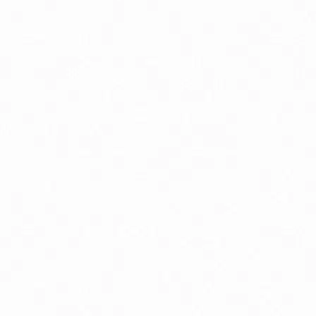
linné a rastlinné extrakty
lukózový manažment
oenzým Q10
elatonín
mega3 & Omega 369
ápnik
ravie kostí
ravie žien
own Under Natural vlasová kozmetika