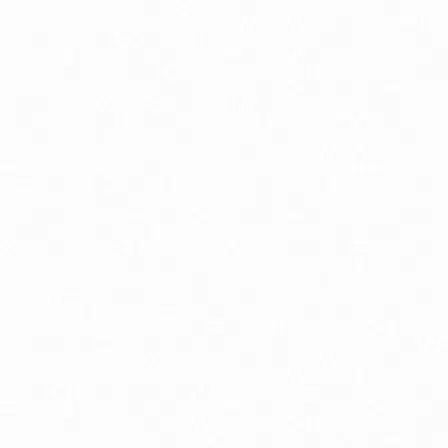
Aminokyseliny
Chudnutie a diéta
Imunitná podpora
Lapače voľných radikálov
Minerály
Probiotiká
Vitamíny A, B, C, D, E a K
Zdravie mozgu
Canada Ice chladivý masážny gél