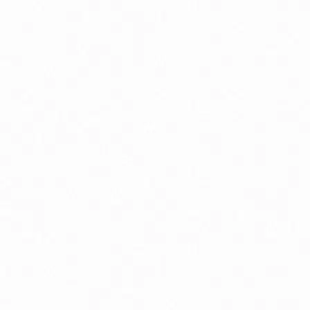
Podpora chudnutia
P
Pokožka, vlasy a nechty
Pr
Spánok, stres a nálada
S
Trávenie a metabolizmus
Vr
Zuby a ústna dutina
Bio detské kaše mliečne / nemliečne
B
Bio dojčenské kravské mlieko
Bi
Prírodná kozmetika pre deti
P
Špeciálne dojčenské mlieko