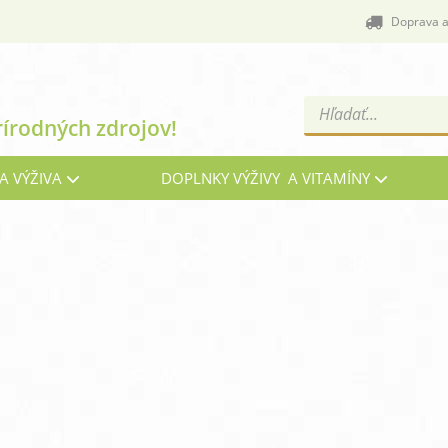
Doprava a
Products
rírodných zdrojov!
search
A VÝŽIVA
DOPLNKY VÝŽIVY A VITAMÍNY
Cievy a žily
C
Energia, vitalita a nálada
G
Imunita, chrípka a kašeľ
Kĺ
Menopauza, prechod
Oč