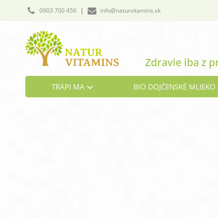
0903 700 456
|
info@naturvitamins.sk
Zdravie iba z p
TRÁPI MA
BIO DOJČENSKÉ MLIEKO 
Cholesterol
Detoxikácia organizmu
Hormonálna rovnováha
Kosti a chrbtica