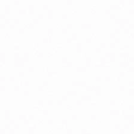
odpora nervového systému
ostata, libido a potencia
rdcová činnosť
ásky a jazvy
io detské potraviny
o pyré kapsičky ovocné, zeleninové, s obilninou
rírodná kozmetika pre tehotné