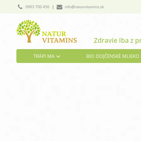
0903 700 456
|
info@naturvitamins.sk
Zdravie iba z p
TRÁPI MA
BIO DOJČENSKÉ MLIEKO 
Cholesterol
Detoxikácia organizmu
Hormonálna rovnováha
Kosti a chrbtica