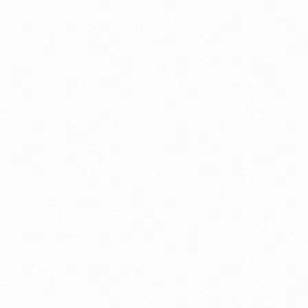
Aminokyseliny
Chudnutie a diéta
Imunitná podpora
Lapače voľných radikálov
Minerály
Probiotiká
Vitamíny A, B, C, D, E a K
Zdravie mozgu
Canada Ice chladivý masážny gél