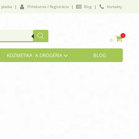
 platba
|
Prihlásenie / Registrácia
|
Blog
|
Kontakty
0
0
KOZMETIKA A DROGÉRIA
BLOG
vičenie a námaha
lukózová tolerancia
by a väzivá
i, zrak