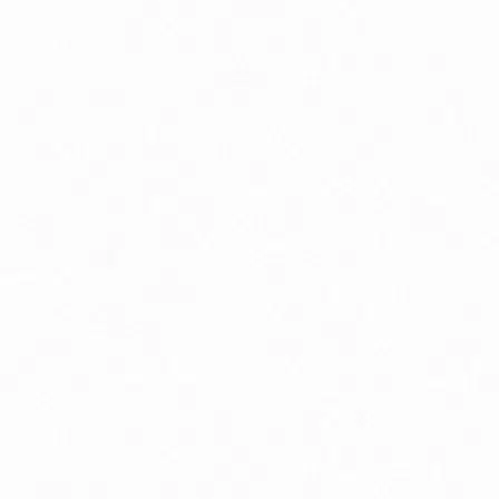
Peristaltika, vyprázdňovanie
Podpora pamäte a sústredenia
Psychická vyčerpanosť
Tehotenstvo
Zdravé starnutie
Bio detská výživa, príkrmy v skle
Bio dojčenské kozie mlieko
Doplnky stravy a vitamíny pre deti
Silikónové hryzátka