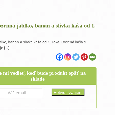
raMD ústna dutina
ozrnná jablko, banán a slivka kaša od 1.
blko, banán a slivka kaša od 1. roka. Ovsená kaša s
je […]
e mi vedieť, keď bude produkt opäť na
sklade
t