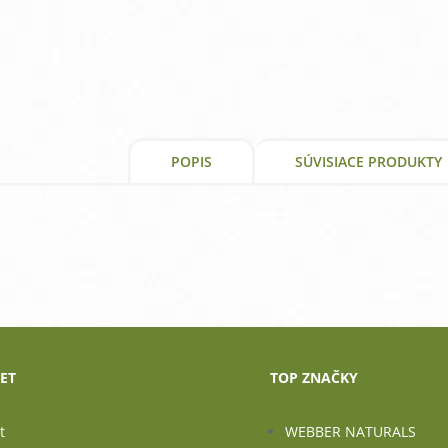
was:
is:
3,43 €.
3,07 €.
POPIS
SÚVISIACE PRODUKTY
ET
TOP ZNAČKY
t
WEBBER NATURALS