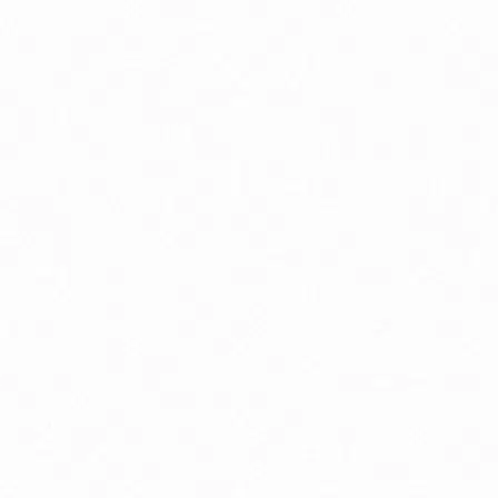
Antioxidanty
By
Energia a vytrvalosť
G
Kĺbová podpora
K
Luteín
M
Multivitamíny
O
Trávenie
V
Zdravie detí
Zd
Zdravie mužov
Zd
Delon Vaporub masť na prechladnutie
D