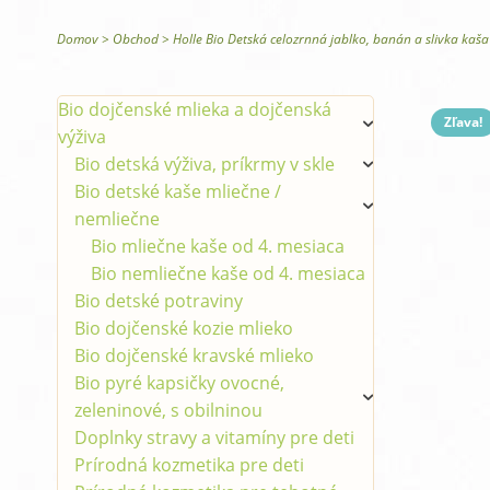
Glysomed telová kozmetika
Domov
>
Obchod
>
Holle Bio Detská celozrnná jablko, banán a slivka kaša
Bio dojčenské mlieka a dojčenská
Zľava!
výživa
Bio detská výživa, príkrmy v skle
Bio detské kaše mliečne /
nemliečne
Bio mliečne kaše od 4. mesiaca
Bio nemliečne kaše od 4. mesiaca
Bio detské potraviny
Bio dojčenské kozie mlieko
Bio dojčenské kravské mlieko
Bio pyré kapsičky ovocné,
zeleninové, s obilninou
Doplnky stravy a vitamíny pre deti
Prírodná kozmetika pre deti