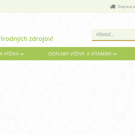
Doprava a
Products
rírodných zdrojov!
search
A VÝŽIVA
DOPLNKY VÝŽIVY A VITAMÍNY
Cievy a žily
C
Energia, vitalita a nálada
G
Imunita, chrípka a kašeľ
Kĺ
Menopauza, prechod
Oč