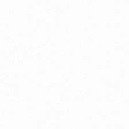
Podpora chudnutia
P
Pokožka, vlasy a nechty
Pr
Spánok, stres a nálada
S
Trávenie a metabolizmus
Vr
Zuby a ústna dutina
Bio detské kaše mliečne / nemliečne
B
Bio dojčenské kravské mlieko
Bi
Prírodná kozmetika pre deti
P
Špeciálne dojčenské mlieko