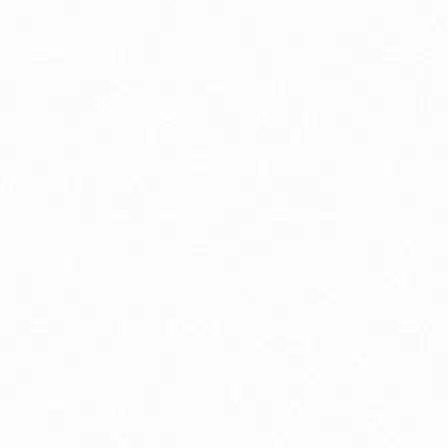
linné a rastlinné extrakty
lukózový manažment
oenzým Q10
elatonín
mega3 & Omega 369
ápnik
ravie kostí
ravie žien
own Under Natural vlasová kozmetika