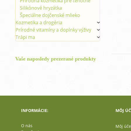
Prírodná kozmetika pre tehotné
Silikónové hryzátka
Špeciálne dojčenské mlieko
Kozmetika a drogéria
Prírodné vitamíny a doplnky výživy
Trápi ma
Vaše naposledy prezerané produkty
INFORMÁCIE:
MÔJ ÚČ
O nás
Môj úče