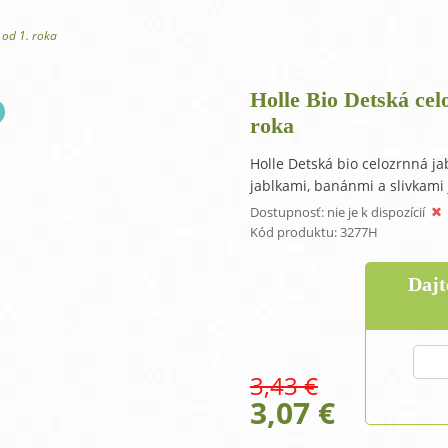
One Step antibakteriálny gél na ruky
O
 od 1. roka
Holle Bio Detská cel
roka
Holle Detská bio celozrnná ja
jablkami, banánmi a slivkami 
Dostupnosť:
nie je k dispozícií
Kód produktu:
3277H
Dajt
3,43
€
Original
Curren
3,07
€
price
price