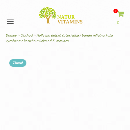
0
0
Domov
>
Obchod
>
Holle Bio detská čučoriedka / banán mliečna kaša
vyrobená z kozieho mlieka od 6. mesiaca
Zľava!