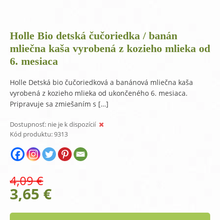
Holle Bio detská čučoriedka / banán
mliečna kaša vyrobená z kozieho mlieka od
6. mesiaca
Holle Detská bio čučoriedková a banánová mliečna kaša
vyrobená z kozieho mlieka od ukončeného 6. mesiaca.
Pripravuje sa zmiešaním s […]
Dostupnosť:
nie je k dispozícií
Kód produktu:
9313
4,09
€
Original
Current
3,65
€
price
price