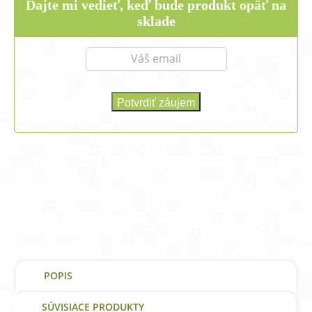
was:
is:
Dajte mi vedieť, keď bude produkt opäť na
4,09 €.
3,65 €.
sklade
POPIS
SÚVISIACE PRODUKTY