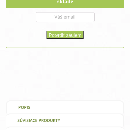
17,31 €.
14,49 €.
sklade
POPIS
SÚVISIACE PRODUKTY