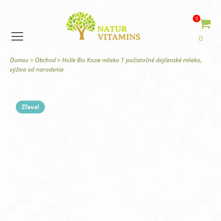
0
0
Domov
>
Obchod
>
Holle Bio Kozie mlieko 1 počiatočné dojčenské mlieko,
výživa od narodenia
Zľava!