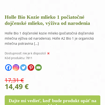
Holle Bio Kozie mlieko 1 počiatočné
dojčenské mlieko, výživa od narodenia
Holle Bio 1 dojčenské kozie mlieko (počiatočná dojčenská
mliečna výživa od narodenia). Holle A2 Bio 1 je organická
mliečna potravina […]
Dostupnosť:
nie je k dispozícií
Kód produktu:
7811
17,31
€
Original
Current
14,49
€
price
price
was:
is:
Dajte mi vedieť, keď bude produkt opäť na