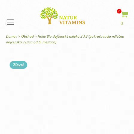
0
0
Domov
>
Obchod
>
Holle Bio dojčenské mlieko 2 A2 (pokračovacia mliečna
dojčenská výživa od 6. mesiaca)
Zľava!