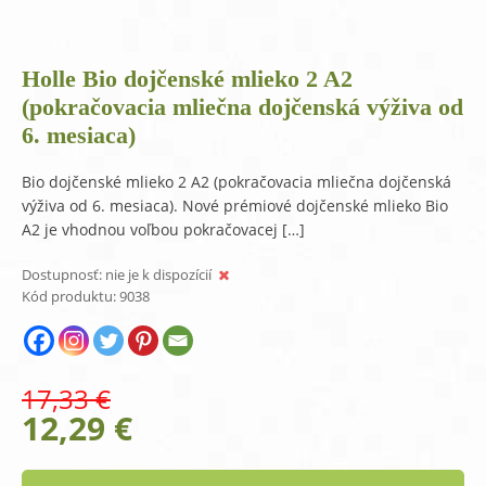
Holle Bio dojčenské mlieko 2 A2
(pokračovacia mliečna dojčenská výživa od
6. mesiaca)
Bio dojčenské mlieko 2 A2 (pokračovacia mliečna dojčenská
výživa od 6. mesiaca). Nové prémiové dojčenské mlieko Bio
A2 je vhodnou voľbou pokračovacej […]
Dostupnosť:
nie je k dispozícií
Kód produktu:
9038
17,33
€
Original
Current
12,29
€
price
price