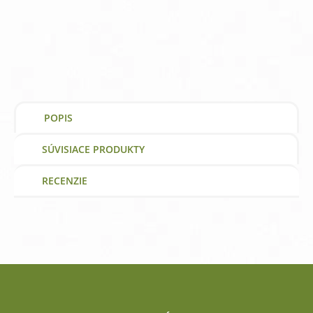
200
mg
Now
Foods
|
výživový
doplnok
|
vitamín
POPIS
SÚVISIACE PRODUKTY
RECENZIE