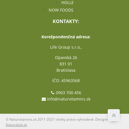
HOLLE
NOW FOODS
KONTAKTY:
Korešpondenčná adresa:
Life Group s.r.o.,
Opavská 26
831 01
Bratislava
IČO: 45963568
0903 700 456
info@naturvitamins.sk
© Naturvitamins.sk 2011-2021 všetky práva vyhradené. Designed by
Kolovrátok.sk