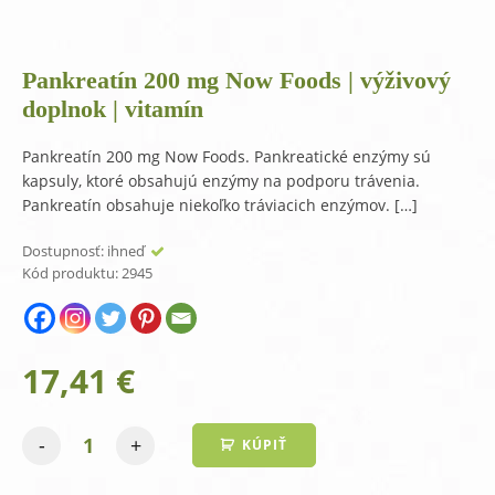
Pankreatín 200 mg Now Foods | výživový
doplnok | vitamín
Pankreatín 200 mg Now Foods. Pankreatické enzýmy sú
kapsuly, ktoré obsahujú enzýmy na podporu trávenia.
Pankreatín obsahuje niekoľko tráviacich enzýmov. […]
Dostupnosť:
ihneď
Kód produktu:
2945
17,41
€
-
+
KÚPIŤ
množstvo
Pankreatín