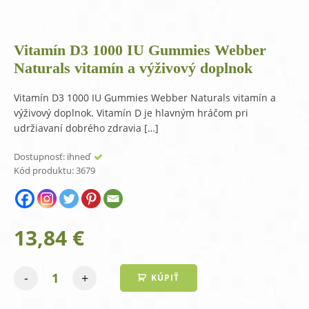
Vitamín D3 1000 IU Gummies Webber
Naturals vitamín a výživový doplnok
Vitamín D3 1000 IU Gummies Webber Naturals vitamín a
výživový doplnok. Vitamín D je hlavným hráčom pri
udržiavaní dobrého zdravia […]
Dostupnosť:
ihneď
Kód produktu:
3679
13,84
€
-
+
KÚPIŤ
množstvo
Vitamín