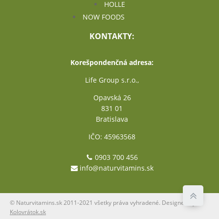
HOLLE
NOW FOODS
KONTAKTY:
Korešpondenčná adresa:
Life Group s.r.o.,
Opavská 26
831 01
Bratislava
IČO: 45963568
0903 700 456
info@naturvitamins.sk
© Naturvitamins.sk 2011-2021 všetky práva vyhradené. Designed by
Kolovrátok.sk