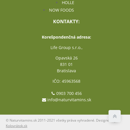
HOLLE
NOW FOODS
KONTAKTY:
Korešpondenčná adresa:
Life Group s.r.o.,
Opavská 26
831 01
Bratislava
IČO: 45963568
0903 700 456
info@naturvitamins.sk
© Naturvitamins.sk 2011-2021 všetky práva vyhradené. Designed by
Kolovrátok.sk