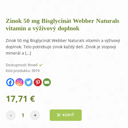
Zinok 50 mg Bisglycinát Webber Naturals
vitamín a výživový doplnok
Zinok 50 mg Bisglycinát Webber Naturals vitamín a výživový
doplnok. Telo potrebuje zinok každý deň. Zinok je stopový
minerál a […]
Dostupnosť:
ihneď
Kód produktu:
3919
17,71
€
-
+
KÚPIŤ
množstvo
Zinok