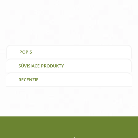
50
mg
Bisglycinát
Webber
Naturals
vitamín
a
výživový
doplnok
POPIS
SÚVISIACE PRODUKTY
RECENZIE