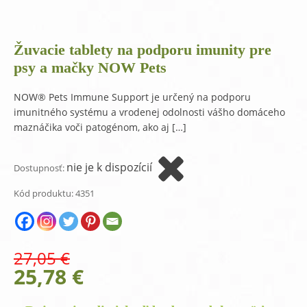
Žuvacie tablety na podporu imunity pre
psy a mačky NOW Pets
NOW® Pets Immune Support je určený na podporu
imunitného systému a vrodenej odolnosti vášho domáceho
maznáčika voči patogénom, ako aj […]
nie je k dispozícií
Dostupnosť:
Kód produktu:
4351
27,05
€
Original
Current
25,78
€
price
price