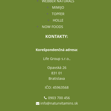
WEBBER NATURALS
MIMIJO
TOPFER
HOLLE
NOW FOODS
KONTAKTY:
Korešpondenčná adresa:
Life Group s.r.o.,
Opavská 26
831 01
Bratislava
IČO: 45963568
0903 700 456
info@naturvitamins.sk