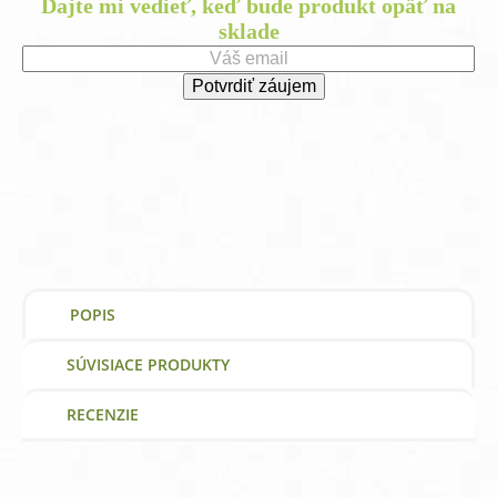
was:
Dajte mi vedieť, keď bude produkt opäť na
is:
sklade
27,05 €.
25,78 €.
POPIS
SÚVISIACE PRODUKTY
RECENZIE