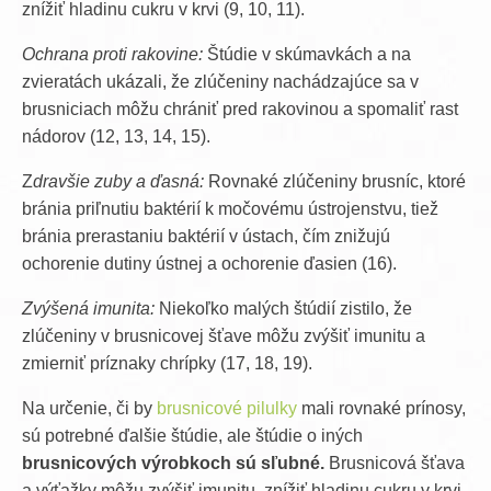
znížiť hladinu cukru v krvi (9, 10, 11).
Ochrana proti rakovine:
Štúdie v skúmavkách a na
zvieratách ukázali, že zlúčeniny nachádzajúce sa v
brusniciach môžu chrániť pred rakovinou a spomaliť rast
nádorov (12, 13, 14, 15).
Z
dravšie zuby a ďasná:
Rovnaké zlúčeniny brusníc, ktoré
bránia priľnutiu baktérií k močovému ústrojenstvu, tiež
bránia prerastaniu baktérií v ústach, čím znižujú
ochorenie dutiny ústnej a ochorenie ďasien (16).
Zvýšená imunita:
Niekoľko malých štúdií zistilo, že
zlúčeniny v brusnicovej šťave môžu zvýšiť imunitu a
zmierniť príznaky chrípky (17, 18, 19).
Na určenie, či by
brusnicové pilulky
mali rovnaké prínosy,
sú potrebné ďalšie štúdie, ale štúdie o iných
brusnicových výrobkoch sú sľubné.
Brusnicová šťava
a výťažky môžu zvýšiť imunitu, znížiť hladinu cukru v krvi