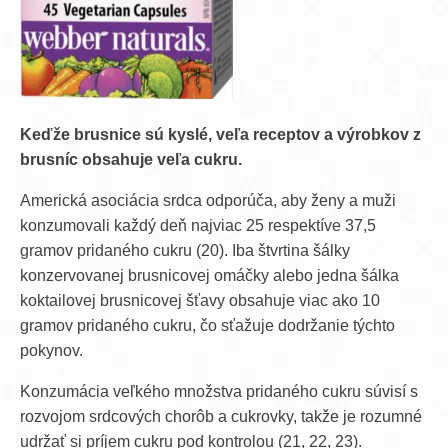
Keďže brusnice sú kyslé, veľa receptov a výrobkov z
brusníc obsahuje veľa cukru.
Americká asociácia srdca odporúča, aby ženy a muži
konzumovali každý deň najviac 25 respektíve 37,5
gramov pridaného cukru (20). Iba štvrtina šálky
konzervovanej brusnicovej omáčky alebo jedna šálka
koktailovej brusnicovej šťavy obsahuje viac ako 10
gramov pridaného cukru, čo sťažuje dodržanie týchto
pokynov.
Konzumácia veľkého množstva pridaného cukru súvisí s
rozvojom srdcových chorôb a cukrovky, takže je rozumné
udržať si príjem cukru pod kontrolou (21, 22, 23).