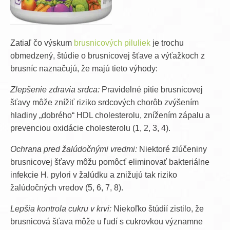
Zatiaľ čo výskum
brusnicových piluliek
je trochu
obmedzený, štúdie o brusnicovej šťave a výťažkoch z
brusníc naznačujú, že majú tieto výhody:
Zlepšenie zdravia srdca:
Pravidelné pitie brusnicovej
šťavy môže znížiť riziko srdcových chorôb zvýšením
hladiny „dobrého“ HDL cholesterolu, znížením zápalu a
prevenciou oxidácie cholesterolu (1, 2, 3, 4).
Ochrana pred žalúdočnými vredmi:
Niektoré zlúčeniny
brusnicovej šťavy môžu pomôcť eliminovať bakteriálne
infekcie H. pylori v žalúdku a znižujú tak riziko
žalúdočných vredov (5, 6, 7, 8).
Lepšia kontrola cukru v krvi:
Niekoľko štúdií zistilo, že
brusnicová šťava môže u ľudí s cukrovkou významne