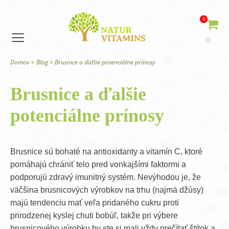
0
0
Domov
>
Blog
>
Brusnice a ďalšie potenciálne prínosy
Brusnice a ďalšie
potenciálne prínosy
Brusnice sú bohaté na antioxidanty a vitamín C, ktoré
pomáhajú chrániť telo pred vonkajšími faktormi a
podporujú zdravý imunitný systém. Nevýhodou je, že
väčšina brusnicových výrobkov na trhu (najmä džúsy)
majú tendenciu mať veľa pridaného cukru proti
prirodzenej kyslej chuti bobúľ, takže pri výbere
brusnicového výrobku by ste si mali vždy prečítať štítok a