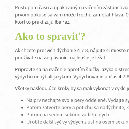
Postupom času a opakovaným cvičením zástancovia dých
prvom pokuse sa vám môže trochu zamotať hlava. Cvič
ktorí to praktizujú iba raz.
Ako to spraviť?
Ak chcete precvičiť dýchanie 4-7-8, nájdite si miesto
používate na zaspávanie, najlepšie je ležať.
Pripravte sa na cvičenie opretím špičky jazyka o stre
výdychu nehýbali jazykom. Vydychovanie počas 4-7-8 
Všetky nasledujúce kroky by sa mali vykonať v cykle
Najprv nechajte svoje pery oddelené. Vydajte s
Potom zatvorte pery a potichu sa nadýchnite, k
Potom na sedem sekúnd zadržte dych.
Urobte ďalší syčivý výdych z úst na osem sekún