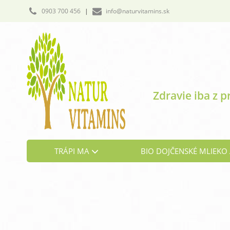
0903 700 456
|
info@naturvitamins.sk
Zdravie iba z p
TRÁPI MA
BIO DOJČENSKÉ MLIEKO 
Cholesterol