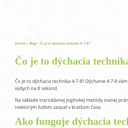
Canada Ice chladivý masážny gél
Glysomed telová kozmetika
Domov
>
Blog
>
Čo je to dýchacia technika 4-7-8?
Čo je to dýchacia technik
Čo je to dýchacia technika 4-7-8? Dýchanie 4-7-8 v
výdych na 8 sekúnd.
Na základe starodávnej jogínskej metódy zvanej prán
niektorým ľuďom zaspať v kratšom čase.
Ako funguje dýchacia tec