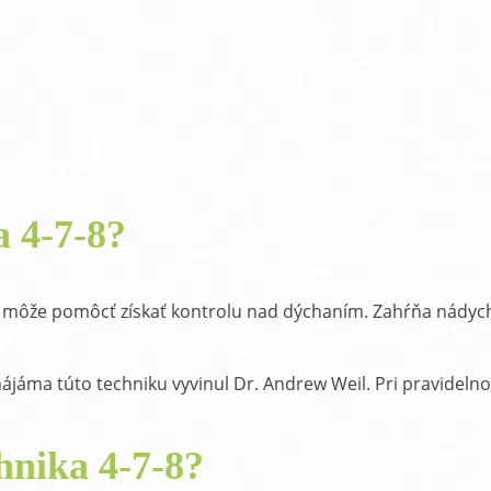
Delon Vaporub masť na prechladnutie
D
One Step antibakteriálny gél na ruky
O
a 4-7-8?
ám môže pomôcť získať kontrolu nad dýchaním. Zahŕňa nádyc
ájáma túto techniku vyvinul Dr. Andrew Weil. Pri pravideln
hnika 4-7-8?