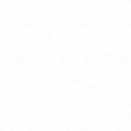
lukózová tolerancia
by a väzivá
i, zrak
odpora nervového systému
ostata, libido a potencia
rdcová činnosť
ásky a jazvy
io detské potraviny
o pyré kapsičky ovocné, zeleninové, s obilninou