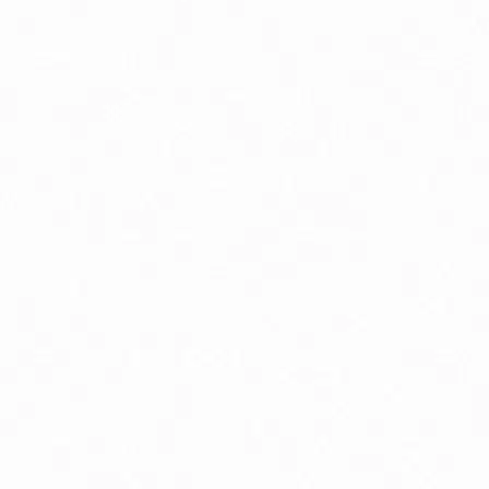
rírodná kozmetika pre tehotné
linné a rastlinné extrakty
lukózový manažment
oenzým Q10
elatonín
mega3 & Omega 369
ápnik
ravie kostí
ravie žien