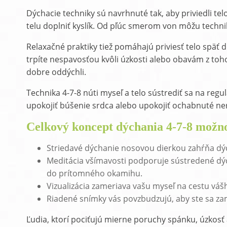
Dýchacie techniky sú navrhnuté tak, aby priviedli te
telu doplniť kyslík. Od pľúc smerom von môžu techn
Relaxačné praktiky tiež pomáhajú priviesť telo späť d
trpíte nespavosťou kvôli úzkosti alebo obavám z toho
dobre oddýchli.
Technika 4-7-8 núti myseľ a telo sústrediť sa na regul
upokojiť búšenie srdca alebo upokojiť ochabnuté ner
Celkový koncept dýchania 4-7-8 možn
Striedavé dýchanie nosovou dierkou zahŕňa dýc
Meditácia všímavosti podporuje sústredené dý
do prítomného okamihu.
Vizualizácia zameriava vašu myseľ na cestu vá
Riadené snímky vás povzbudzujú, aby ste sa zam
Ľudia, ktorí pociťujú mierne poruchy spánku, úzkosť