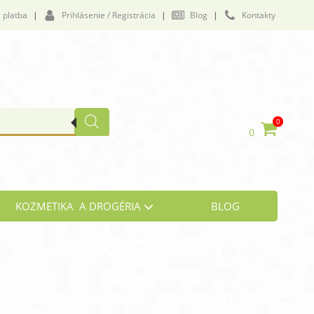
 platba
|
Prihlásenie / Registrácia
|
Blog
|
Kontakty
0
0
KOZMETIKA A DROGÉRIA
BLOG
vičenie a námaha