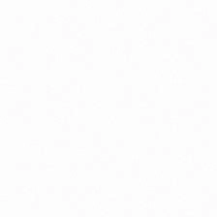
Doplnky stravy a vitamíny pre deti
Silikónové hryzátka
Aminokyseliny
Chudnutie a diéta
Imunitná podpora
Lapače voľných radikálov
Minerály
Probiotiká
Vitamíny A, B, C, D, E a K
Zdravie mozgu