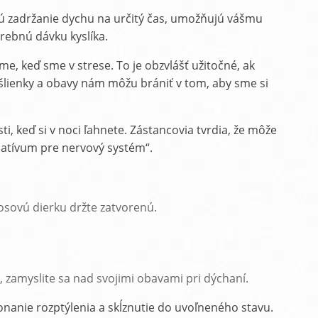
ňajú zadržanie dychu na určitý čas, umožňujú vášmu
rebnú dávku kyslíka.
me, keď sme v strese. To je obzvlášť užitočné, ak
myšlienky a obavy nám môžu brániť v tom, aby sme si
ti, keď si v noci ľahnete. Zástancovia tvrdia, že môže
datívum pre nervový systém“.
osovú dierku držte zatvorenú.
 zamyslite sa nad svojimi obavami pri dýchaní.
onanie rozptýlenia a skĺznutie do uvoľneného stavu.