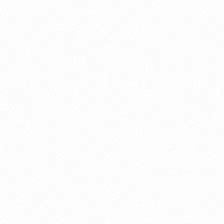
Prírodná kozmetika pre deti
P
Špeciálne dojčenské mlieko
Antioxidanty
By
Energia a vytrvalosť
G
Kĺbová podpora
K
Luteín
M
Multivitamíny
O
Trávenie
V
Zdravie detí
Zd
Zdravie mužov
Zd