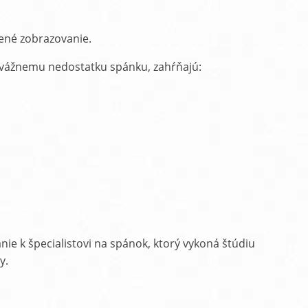
dené zobrazovanie.
 k vážnemu nedostatku spánku, zahŕňajú:
ie k špecialistovi na spánok, ktorý vykoná štúdiu
y.