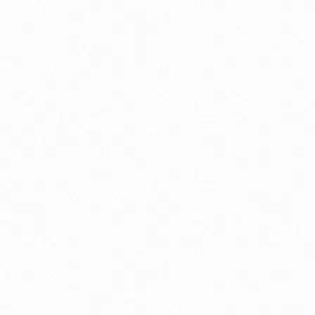
Energia, vitalita a nálada
G
Imunita, chrípka a kašeľ
Kĺ
Menopauza, prechod
Oč
Podpora chudnutia
P
Pokožka, vlasy a nechty
Pr
Spánok, stres a nálada
S
Trávenie a metabolizmus
Vr
Zuby a ústna dutina
Bio detské kaše mliečne / nemliečne
B
Bio dojčenské kravské mlieko
Bi