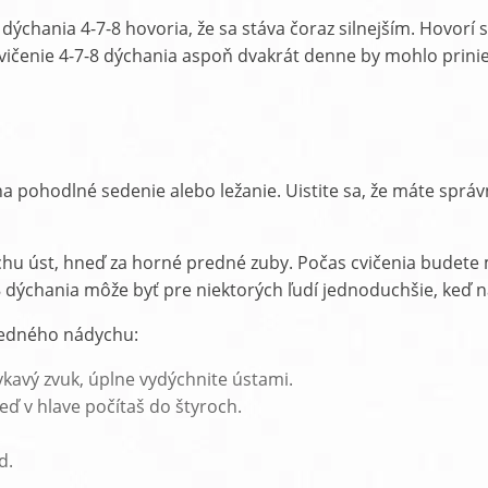
ania 4-7-8 hovoria, že sa stáva čoraz silnejším. Hovorí sa,
enie 4-7-8 dýchania aspoň dvakrát denne by mohlo priniesť 
 na pohodlné sedenie alebo ležanie. Uistite sa, že máte správ
chu úst, hneď za horné predné zuby. Počas cvičenia budete mu
dýchania môže byť pre niektorých ľudí jednoduchšie, keď n
 jedného nádychu:
ykavý zvuk, úplne vydýchnite ústami.
eď v hlave počítaš do štyroch.
d.