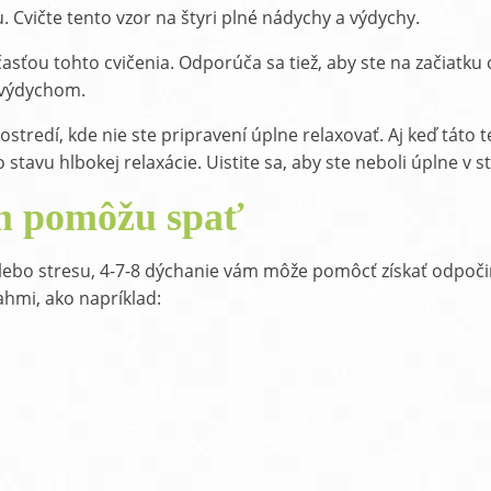
 Cvičte tento vzor na štyri plné nádychy a výdychy.
sťou tohto cvičenia. Odporúča sa tiež, aby ste na začiatku c
 výdychom.
ostredí, kde nie ste pripravení úplne relaxovať. Aj keď tát
stavu hlbokej relaxácie. Uistite sa, aby ste neboli úplne v 
ám pomôžu spať
alebo stresu, 4-7-8 dýchanie vám môže pomôcť získať odpoči
ahmi, ako napríklad: