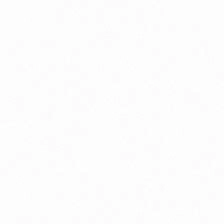
Detoxikácia organizmu
Hormonálna rovnováha
Kosti a chrbtica
Peristaltika, vyprázdňovanie
Podpora pamäte a sústredenia
Psychická vyčerpanosť
Tehotenstvo
Zdravé starnutie
Bio detská výživa, príkrmy v skle
Bio dojčenské kozie mlieko