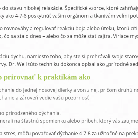
lo do stavu hlbokej relaxácie. Špecifické vzorce, ktoré zahŕ
iky ako 4-7-8 poskytnúť vašim orgánom a tkanivám veľmi pot
o rovnováhy a regulovať reakciu boja alebo úteku, ktorú cíti
, čo sa stalo dnes – alebo čo sa môže stať zajtra. Víriace 
áciu dychu, namiesto toho, aby ste si prehrávali svoje staros
vy. Dr. Weil túto techniku dokonca opísal ako „prírodné se
o prirovnať k praktikám ako
hanie do jednej nosovej dierky a von z nej, pričom druhú n
chanie a zároveň vedie vašu pozornosť
šho prirodzeného dýchania.
erali na šťastnú spomienku alebo príbeh, ktorý vás zaujme,
 a stres, môžu považovať dýchanie 4-7-8 za užitočné na prek