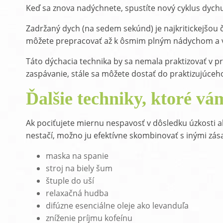
Keď sa znova nadýchnete, spustíte nový cyklus dychu.
Zadržaný dych (na sedem sekúnd) je najkritickejšou ča
môžete prepracovať až k ôsmim plným nádychom a
Táto dýchacia technika by sa nemala praktizovať v pr
zaspávanie, stále sa môžete dostať do praktizujúceho 
Ďalšie techniky, ktoré v
Ak pociťujete miernu nespavosť v dôsledku úzkosti 
nestačí, možno ju efektívne skombinovať s inými zás
maska na spanie
stroj na biely šum
štuple do uší
relaxačná hudba
difúzne esenciálne oleje ako levanduľa
zníženie príjmu kofeínu