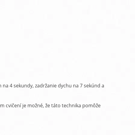
own Under Natural vlasová kozmetika
raMD ústna dutina
h na 4 sekundy, zadržanie dychu na 7 sekúnd a
om cvičení je možné, že táto technika pomôže