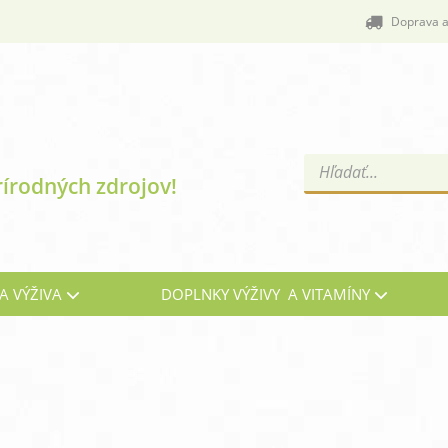
Doprava a
Products
rírodných zdrojov!
search
A VÝŽIVA
DOPLNKY VÝŽIVY A VITAMÍNY
Cievy a žily
C