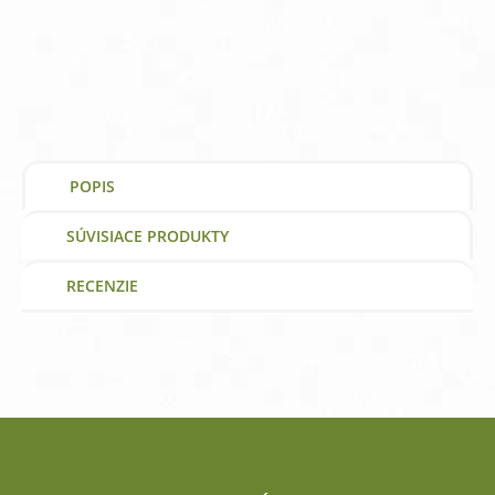
Kola
450
mg
Now
Foods
|
výživový
doplnok
|
POPIS
vitamín
SÚVISIACE PRODUKTY
RECENZIE