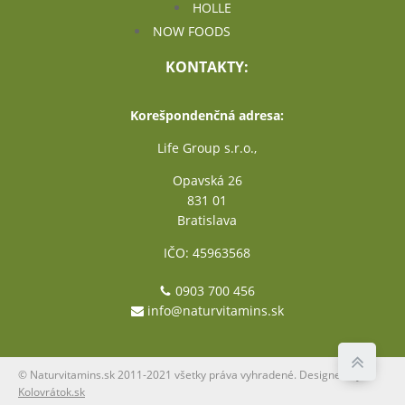
HOLLE
NOW FOODS
KONTAKTY:
Korešpondenčná adresa:
Life Group s.r.o.,
Opavská 26
831 01
Bratislava
IČO: 45963568
0903 700 456
info@naturvitamins.sk
© Naturvitamins.sk 2011-2021 všetky práva vyhradené. Designed by
Kolovrátok.sk