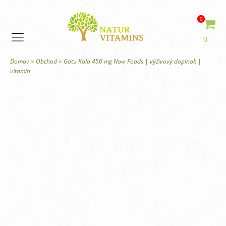
0
0
Domov
>
Obchod
>
Gotu Kola 450 mg Now Foods | výživový doplnok |
vitamín