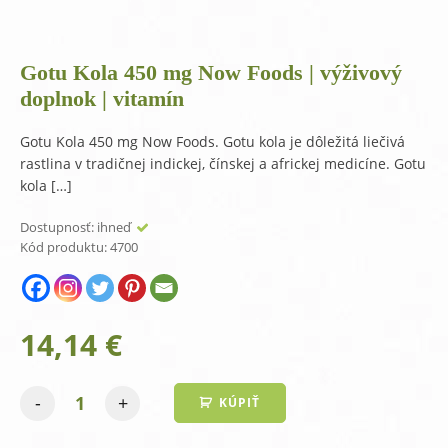
Gotu Kola 450 mg Now Foods | výživový
doplnok | vitamín
Gotu Kola 450 mg Now Foods. Gotu kola je dôležitá liečivá
rastlina v tradičnej indickej, čínskej a africkej medicíne. Gotu
kola […]
Dostupnosť:
ihneď
Kód produktu:
4700
14,14
€
-
+
KÚPIŤ
množstvo
Gotu