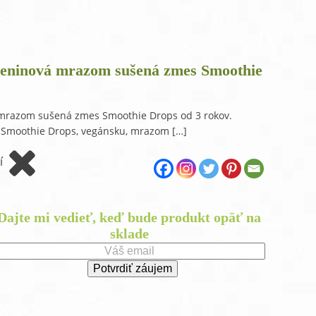
raMD ústna dutina
leninová mrazom sušená zmes Smoothie
 mrazom sušená zmes Smoothie Drops od 3 rokov.
e Smoothie Drops, vegánsku, mrazom […]
í
Dajte mi vedieť, keď bude produkt opäť na
sklade
t