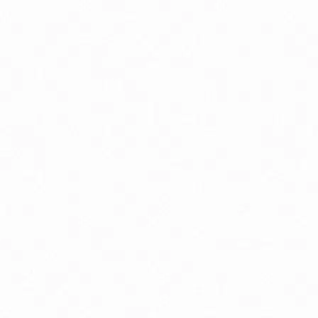
Antioxidanty
By
Energia a vytrvalosť
G
Kĺbová podpora
K
Luteín
M
Multivitamíny
O
Trávenie
V
Zdravie detí
Zd
Zdravie mužov
Zd
Delon Vaporub masť na prechladnutie
D