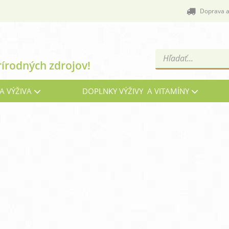
Doprava a
Products
rírodných zdrojov!
search
A VÝŽIVA
DOPLNKY VÝŽIVY A VITAMÍNY
Cievy a žily
C
Energia, vitalita a nálada
G
Imunita, chrípka a kašeľ
Kĺ
Menopauza, prechod
Oč