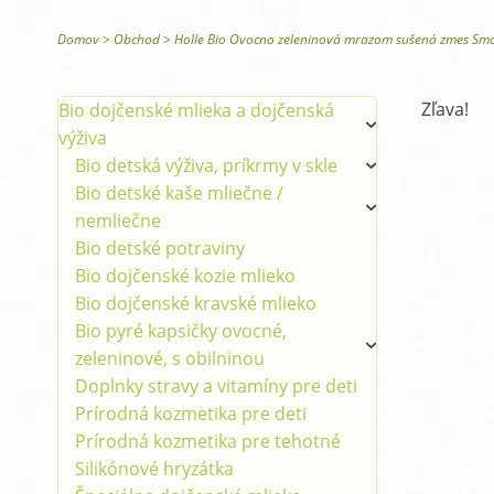
Glysomed telová kozmetika
Domov
>
Obchod
>
Holle Bio Ovocno zeleninová mrazom sušená zmes Smo
Zľava!
Bio dojčenské mlieka a dojčenská
výživa
Bio detská výživa, príkrmy v skle
Bio detské kaše mliečne /
nemliečne
Bio detské potraviny
Bio dojčenské kozie mlieko
Bio dojčenské kravské mlieko
Bio pyré kapsičky ovocné,
zeleninové, s obilninou
Doplnky stravy a vitamíny pre deti
Prírodná kozmetika pre deti
Prírodná kozmetika pre tehotné
Silikónové hryzátka