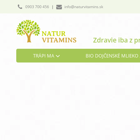
0903 700 456
|
info@naturvitamins.sk
Zdravie iba z p
TRÁPI MA
BIO DOJČENSKÉ MLIEKO 
Cholesterol
Detoxikácia organizmu
Hormonálna rovnováha
Kosti a chrbtica