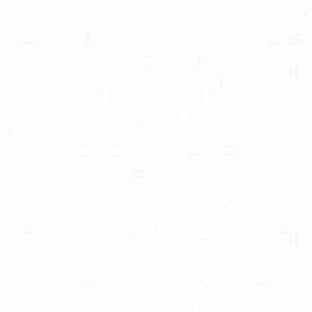
linné a rastlinné extrakty
lukózový manažment
oenzým Q10
elatonín
mega3 & Omega 369
ápnik
ravie kostí
ravie žien
own Under Natural vlasová kozmetika