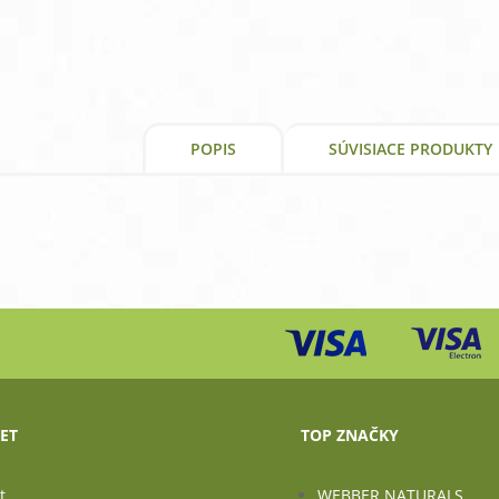
2,51 €.
2,07 €.
POPIS
SÚVISIACE PRODUKTY
ET
TOP ZNAČKY
t
WEBBER NATURALS