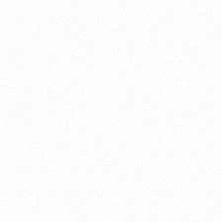
Aminokyseliny
Chudnutie a diéta
Imunitná podpora
Lapače voľných radikálov
Minerály
Probiotiká
Vitamíny A, B, C, D, E a K
Zdravie mozgu
Canada Ice chladivý masážny gél