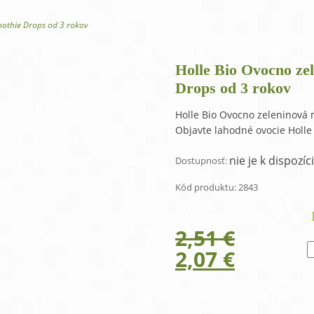
One Step antibakteriálny gél na ruky
O
othie Drops od 3 rokov
Holle Bio Ovocno ze
Drops od 3 rokov
Holle Bio Ovocno zeleninová
Objavte lahodné ovocie Holl
nie je k dispozíci
Dostupnosť:
Kód produktu:
2843
2,51
€
Original
Curren
2,07
€
price
price
was:
is: