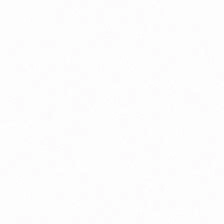
Peristaltika, vyprázdňovanie
Podpora pamäte a sústredenia
Psychická vyčerpanosť
Tehotenstvo
Zdravé starnutie
Bio detská výživa, príkrmy v skle
Bio dojčenské kozie mlieko
Doplnky stravy a vitamíny pre deti
Silikónové hryzátka