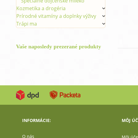
Špeciálne dojčenské mlieko
Kozmetika a drogéria
Prírodné vitamíny a doplnky výživy
Trápi ma
Vaše naposledy prezerané produkty
INFORMÁCIE:
MÔJ ÚČ
O nás
Môj úče