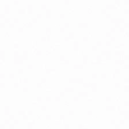
odpora nervového systému
ostata, libido a potencia
rdcová činnosť
ásky a jazvy
io detské potraviny
o pyré kapsičky ovocné, zeleninové, s obilninou
rírodná kozmetika pre tehotné