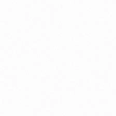
Podpora chudnutia
P
Pokožka, vlasy a nechty
Pr
Spánok, stres a nálada
S
Trávenie a metabolizmus
Vr
Zuby a ústna dutina
Bio detské kaše mliečne / nemliečne
B
Bio dojčenské kravské mlieko
Bi
Prírodná kozmetika pre deti
P
Špeciálne dojčenské mlieko