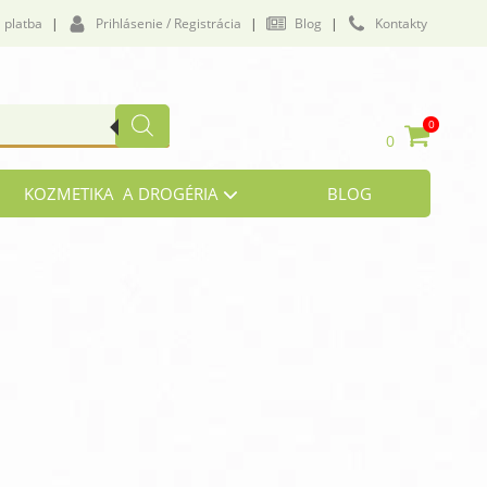
 platba
|
Prihlásenie / Registrácia
|
Blog
|
Kontakty
0
0
KOZMETIKA A DROGÉRIA
BLOG
vičenie a námaha
lukózová tolerancia
by a väzivá
i, zrak