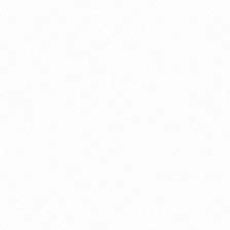
Antioxidanty
By
Energia a vytrvalosť
G
Kĺbová podpora
K
Luteín
M
Multivitamíny
O
Trávenie
V
Zdravie detí
Zd
Zdravie mužov
Zd
Delon Vaporub masť na prechladnutie
D