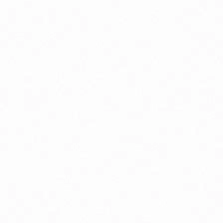
odpora nervového systému
ostata, libido a potencia
rdcová činnosť
ásky a jazvy
io detské potraviny
o pyré kapsičky ovocné, zeleninové, s obilninou
rírodná kozmetika pre tehotné