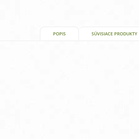
a
výživový
doplnok
POPIS
SÚVISIACE PRODUKTY