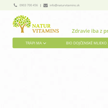
0903 700 456
|
info@naturvitamins.sk
Zdravie iba z p
TRÁPI MA
BIO DOJČENSKÉ MLIEKO 
Cholesterol
Detoxikácia organizmu
Hormonálna rovnováha
Kosti a chrbtica