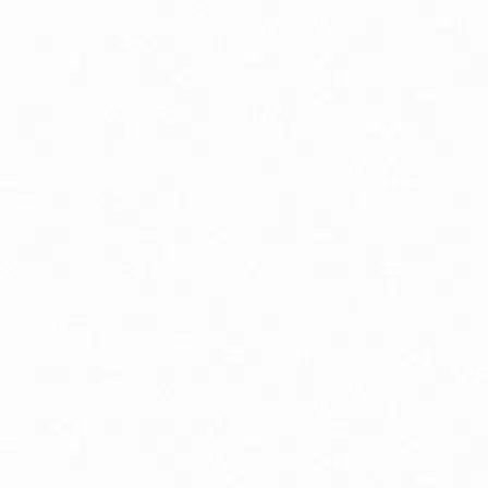
Aminokyseliny
Chudnutie a diéta
Imunitná podpora
Lapače voľných radikálov
Minerály
Probiotiká
Vitamíny A, B, C, D, E a K
Zdravie mozgu
Canada Ice chladivý masážny gél