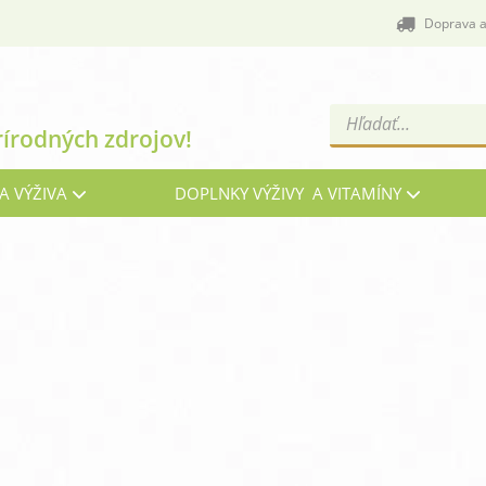
Doprava a
Products
rírodných zdrojov!
search
A VÝŽIVA
DOPLNKY VÝŽIVY A VITAMÍNY
Cievy a žily
C
Energia, vitalita a nálada
G
Imunita, chrípka a kašeľ
Kĺ
Menopauza, prechod
Oč