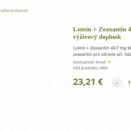
One Step antibakteriálny gél na ruky
O
 výživový doplnok
Luteín + Zeaxantín 
výživový doplnok
Luteín + Zeaxantín 40/7 mg W
zeaxantín pre zdravie očí. Va
Dostupnosť:
ihneď
Kód produktu:
3456
23,21
€
-
množstvo
Luteín
+
Zeaxantín
40/7mg
Webber
Naturals
vitamín