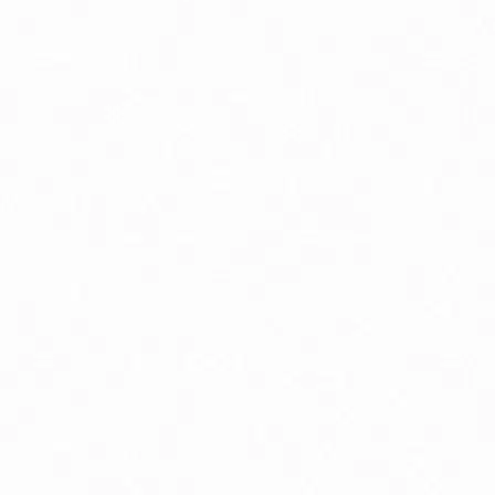
linné a rastlinné extrakty
lukózový manažment
oenzým Q10
elatonín
mega3 & Omega 369
ápnik
ravie kostí
ravie žien
own Under Natural vlasová kozmetika