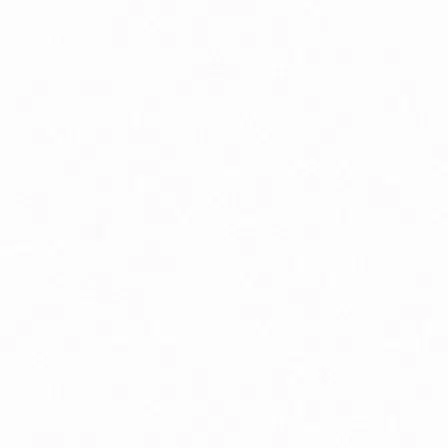
Peristaltika, vyprázdňovanie
Podpora pamäte a sústredenia
Psychická vyčerpanosť
Tehotenstvo
Zdravé starnutie
Bio detská výživa, príkrmy v skle
Bio dojčenské kozie mlieko
Doplnky stravy a vitamíny pre deti
Silikónové hryzátka