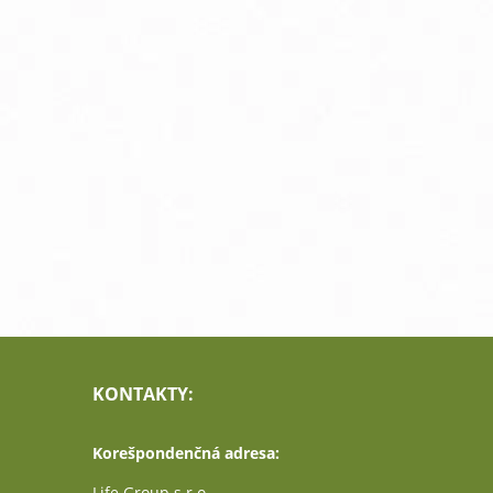
KONTAKTY:
Korešpondenčná adresa:
Life Group s.r.o.,