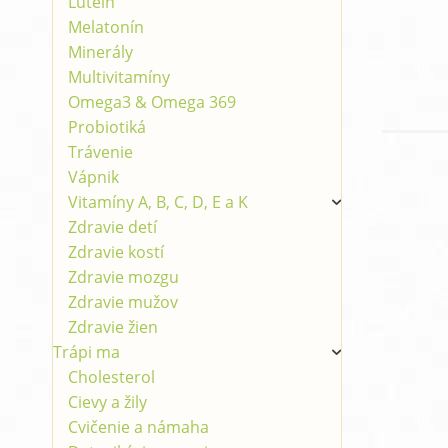
Luteín
Melatonín
Minerály
Multivitamíny
Omega3 & Omega 369
Probiotiká
Trávenie
Vápnik
Vitamíny A, B, C, D, E a K
Zdravie detí
Zdravie kostí
Zdravie mozgu
Zdravie mužov
Zdravie žien
Trápi ma
Cholesterol
Cievy a žily
Cvičenie a námaha