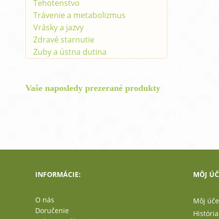
Tehotenstvo
Trávenie a metabolizmus
Vrásky a jazvy
Zdravé starnutie
Zuby a ústna dutina
Vaše naposledy prezerané produkty
INFORMÁCIE:
MÔJ ÚČ
O nás
Môj úče
Doručenie
Históri