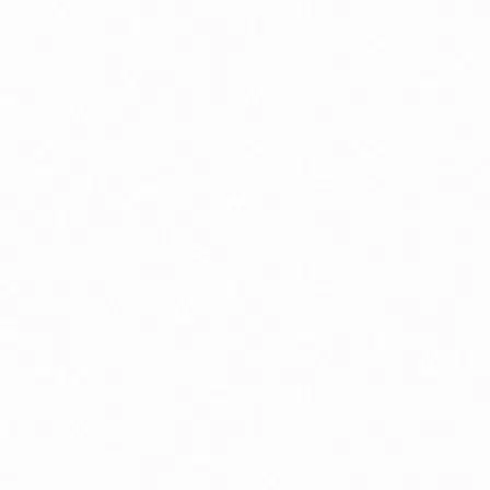
Podpora chudnutia
P
Pokožka, vlasy a nechty
Pr
Spánok, stres a nálada
S
Trávenie a metabolizmus
Vr
Zuby a ústna dutina
Bio detské kaše mliečne / nemliečne
B
Bio dojčenské kravské mlieko
Bi
Prírodná kozmetika pre deti
P
Špeciálne dojčenské mlieko