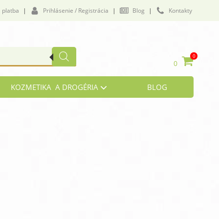
 platba
|
Prihlásenie / Registrácia
|
Blog
|
Kontakty
0
0
KOZMETIKA A DROGÉRIA
BLOG
vičenie a námaha
lukózová tolerancia
by a väzivá
i, zrak