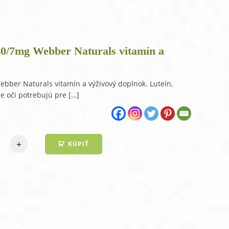
raMD ústna dutina
40/7mg Webber Naturals vitamín a
ebber Naturals vitamín a výživový doplnok. Luteín,
še oči potrebujú pre […]
+
KÚPIŤ