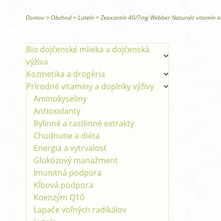
Glysomed telová kozmetika
Domov
>
Obchod
>
Luteín + Zeaxantín 40/7mg Webber Naturals vitamín a
Bio dojčenské mlieka a dojčenská
výživa
Kozmetika a drogéria
Prírodné vitamíny a doplnky výživy
Aminokyseliny
Antioxidanty
Bylinné a rastlinné extrakty
Chudnutie a diéta
Energia a vytrvalosť
Glukózový manažment
Imunitná podpora
Kĺbová podpora
Koenzým Q10
Lapače voľných radikálov