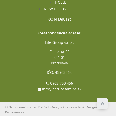
HOLLE
NOW FOODS
KONTAKTY:
Korešpondenčná adresa:
Life Group s.r.o.,
Opavská 26
831 01
Bratislava
IČO: 45963568
0903 700 456
info@naturvitamins.sk
© Naturvitamins.sk 2011-2021 všetky práva vyhradené. Designed by
Kolovrátok.sk