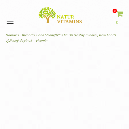
0
0
Domov
>
Obchod
>
Bone Strength™ s MCHA (kostný minerál) Now Foods |
výživový doplnok | vitamín