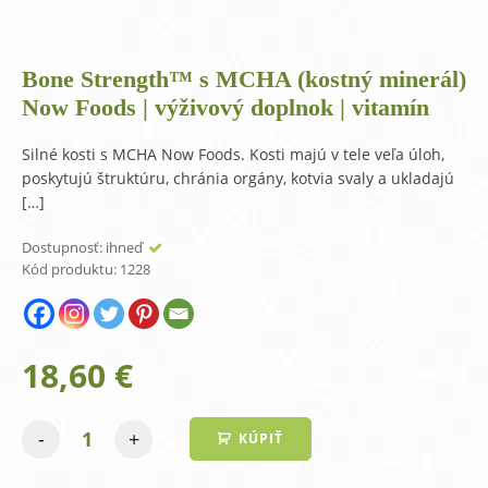
Bone Strength™ s MCHA (kostný minerál)
Now Foods | výživový doplnok | vitamín
Silné kosti s MCHA Now Foods. Kosti majú v tele veľa úloh,
poskytujú štruktúru, chránia orgány, kotvia svaly a ukladajú
[…]
Dostupnosť:
ihneď
Kód produktu:
1228
18,60
€
-
+
KÚPIŤ
množstvo
Bone