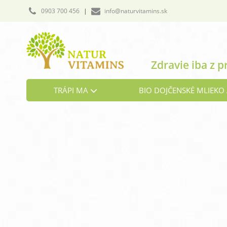
0903 700 456
|
info@naturvitamins.sk
Zdravie iba z p
TRÁPI MA
BIO DOJČENSKÉ MLIEKO 
Cholesterol
Detoxikácia organizmu
Hormonálna rovnováha
Kosti a chrbtica