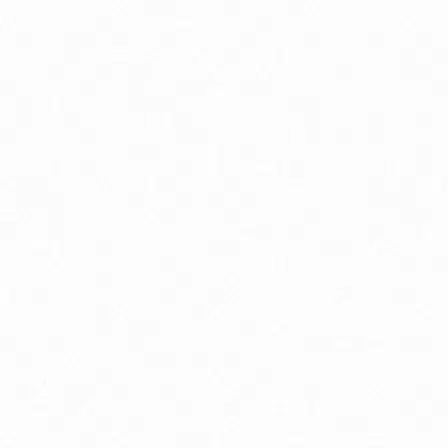
Antioxidanty
By
Energia a vytrvalosť
G
Kĺbová podpora
K
Luteín
M
Multivitamíny
O
Trávenie
V
Zdravie detí
Zd
Zdravie mužov
Zd
Delon Vaporub masť na prechladnutie
D