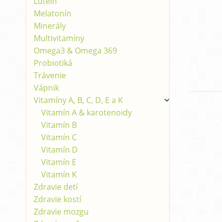
Luteín
Melatonín
Minerály
Multivitamíny
Omega3 & Omega 369
Probiotiká
Trávenie
Vápnik
Vitamíny A, B, C, D, E a K
Vitamín A & karotenoidy
Vitamín B
Vitamín C
Vitamín D
Vitamín E
Vitamín K
Zdravie detí
Zdravie kostí
Zdravie mozgu