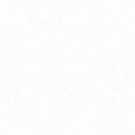
Podpora chudnutia
P
Pokožka, vlasy a nechty
Pr
Spánok, stres a nálada
S
Trávenie a metabolizmus
Vr
Zuby a ústna dutina
Bio detské kaše mliečne / nemliečne
B
Bio dojčenské kravské mlieko
Bi
Prírodná kozmetika pre deti
P
Špeciálne dojčenské mlieko