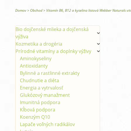
Glysomed telová kozmetika
Domov
>
Obchod
>
Vitamín B6, B12 a kyselina listová Webber Naturals vi
Bio dojčenské mlieka a dojčenská
výživa
Kozmetika a drogéria
Prírodné vitamíny a doplnky výživy
Aminokyseliny
Antioxidanty
Bylinné a rastlinné extrakty
Chudnutie a diéta
Energia a vytrvalosť
Glukózový manažment
Imunitná podpora
Kĺbová podpora
Koenzým Q10
Lapače voľných radikálov