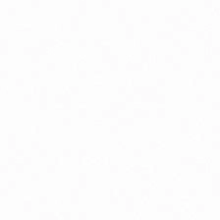
linné a rastlinné extrakty
lukózový manažment
oenzým Q10
elatonín
mega3 & Omega 369
ápnik
ravie kostí
ravie žien
own Under Natural vlasová kozmetika