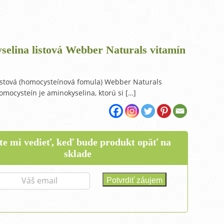
raMD ústna dutina
selina listová Webber Naturals vitamín
listová (homocysteínová fomula) Webber Naturals
omocysteín je aminokyselina, ktorú si […]
te mi vedieť, keď bude produkt opäť na
sklade