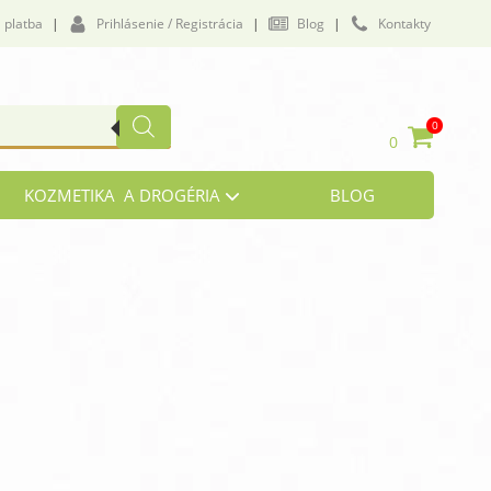
 platba
|
Prihlásenie / Registrácia
|
Blog
|
Kontakty
0
0
KOZMETIKA A DROGÉRIA
BLOG
vičenie a námaha
lukózová tolerancia
by a väzivá
i, zrak