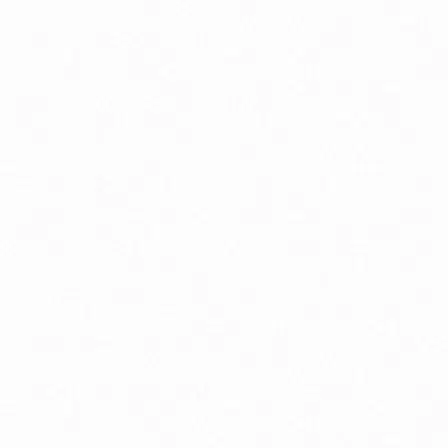
Aminokyseliny
Chudnutie a diéta
Imunitná podpora
Lapače voľných radikálov
Minerály
Probiotiká
Vitamíny A, B, C, D, E a K
Zdravie mozgu
Canada Ice chladivý masážny gél