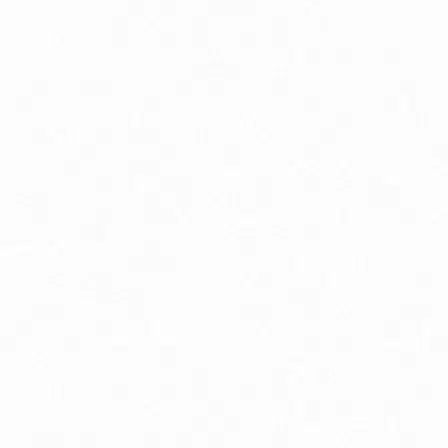
Peristaltika, vyprázdňovanie
Podpora pamäte a sústredenia
Psychická vyčerpanosť
Tehotenstvo
Zdravé starnutie
Bio detská výživa, príkrmy v skle
Bio dojčenské kozie mlieko
Doplnky stravy a vitamíny pre deti
Silikónové hryzátka