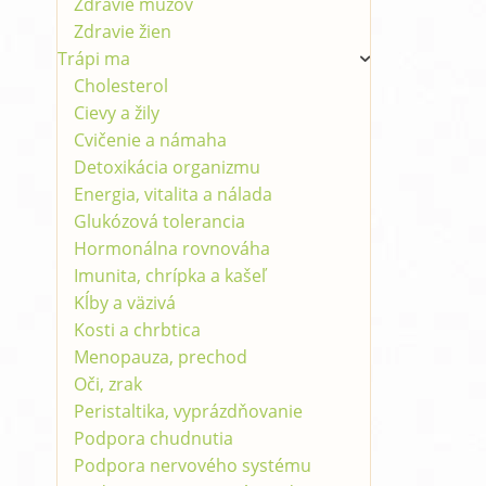
Zdravie mužov
Zdravie žien
Trápi ma
Cholesterol
Cievy a žily
Cvičenie a námaha
Detoxikácia organizmu
Energia, vitalita a nálada
Glukózová tolerancia
Hormonálna rovnováha
Imunita, chrípka a kašeľ
Kĺby a väzivá
Kosti a chrbtica
Menopauza, prechod
Oči, zrak
Peristaltika, vyprázdňovanie
Podpora chudnutia
Podpora nervového systému