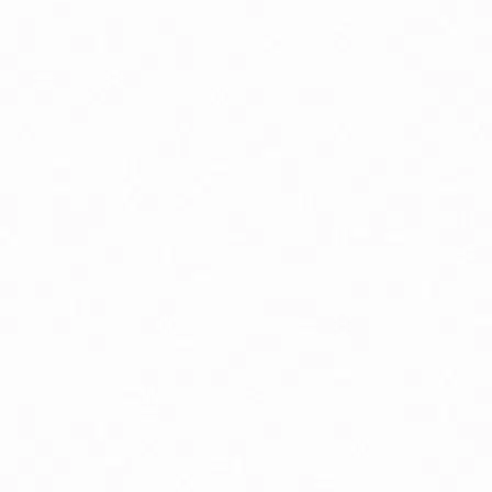
odpora nervového systému
ostata, libido a potencia
rdcová činnosť
ásky a jazvy
io detské potraviny
o pyré kapsičky ovocné, zeleninové, s obilninou
rírodná kozmetika pre tehotné