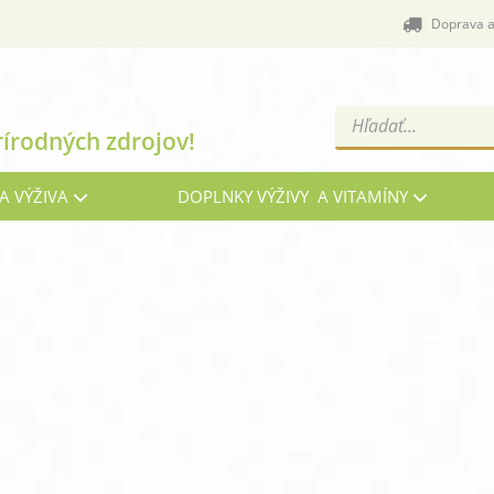
Doprava a
Products
rírodných zdrojov!
search
A VÝŽIVA
DOPLNKY VÝŽIVY A VITAMÍNY
Cievy a žily
C
Energia, vitalita a nálada
G
Imunita, chrípka a kašeľ
Kĺ
Menopauza, prechod
Oč