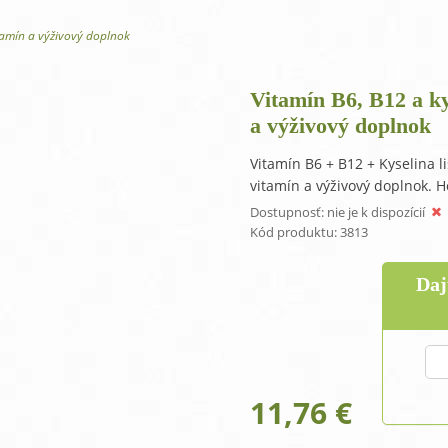
One Step antibakteriálny gél na ruky
O
tamín a výživový doplnok
Vitamín B6, B12 a ky
a výživový doplnok
Vitamín B6 + B12 + Kyselina 
vitamín a výživový doplnok. H
Dostupnosť:
nie je k dispozícií
Kód produktu:
3813
Daj
11,76
€