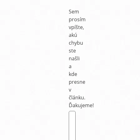
Sem
prosím
vpíšte,
akú
chybu
ste
našli
a
kde
presne
v
článku.
Ďakujeme!