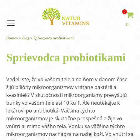
0
0
Domov
>
Blog
>
Sprievodca probiotikami
Sprievodca probiotikami
Vedeli ste, že vo vašom tele a na ňom v danom čase
žijú bilióny mikroorganizmov vrátane baktérií a
kvasiniek? V skutočnosti mikroorganizmy prevyšujú
bunky vo vašom tele asi 10 ku 1. Ale neutekajte k
lekárovi po antibiotiká! Väčšina týchto
mikroorganizmov je skutočne prospešná a žije vo
vnútri aj mimo vášho tela. Vonku sa väčšina týchto
mikroorganizmov nachádza na našej koži. Vo vnútri sa