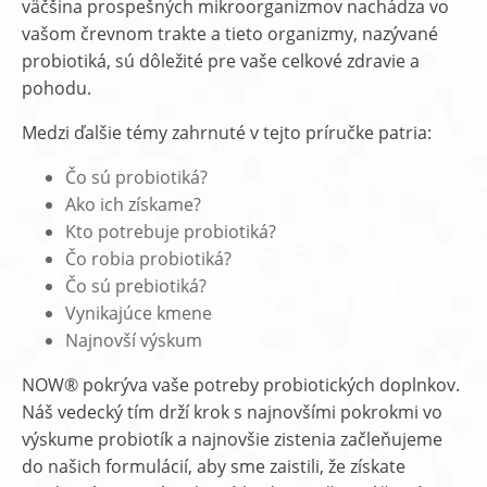
väčšina prospešných mikroorganizmov nachádza vo
vašom črevnom trakte a tieto organizmy, nazývané
probiotiká, sú dôležité pre vaše celkové zdravie a
pohodu.
Medzi ďalšie témy zahrnuté v tejto príručke patria:
Čo sú probiotiká?
Ako ich získame?
Kto potrebuje probiotiká?
Čo robia probiotiká?
Čo sú prebiotiká?
Vynikajúce kmene
Najnovší výskum
NOW® pokrýva vaše potreby probiotických doplnkov.
Náš vedecký tím drží krok s najnovšími pokrokmi vo
výskume probiotík a najnovšie zistenia začleňujeme
do našich formulácií, aby sme zaistili, že získate