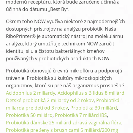
modernú receptúru, ktorá bude zaručene účinná a
účinná do dátumu „Best By“.
Okrem toho NOW využíva niektoré z najmodernejších
dostupných prístrojov na analýzu probiotík. Naša
RiboPrinter® je automatický nástroj na molekulárnu
analýzu, ktorý umožňuje technikom NOW zaručiť
identitu, silu a čistotu bakteriálnych kmeňov
používaných v probiotických produktoch NOW.
Probiotiká obnovujú črevnú mikroflóru a podporujú
trávenie. Probiotiká sú kultúry mikroskopických
organizmov, ktoré sú pre náš organizmus prospešné
Acidophilus 2 miliardy
,
Acidophilus s Bifidus 8 miliárd
,
Detské probiotiká 2 miliardy od 2 rokov
,
Probiotiká 1
miliarda pre deti od 3 rokov
,
Probiotiká 30 miliárd
,
Probiotiká 50 miliárd
,
Probiotiká 7 miliárd IBS
,
Probiotiká dámske 25 miliárd zdravá vaginálna flóra
,
Probiotiká pre ženy s brusnicami 5 miliárd/200 mg