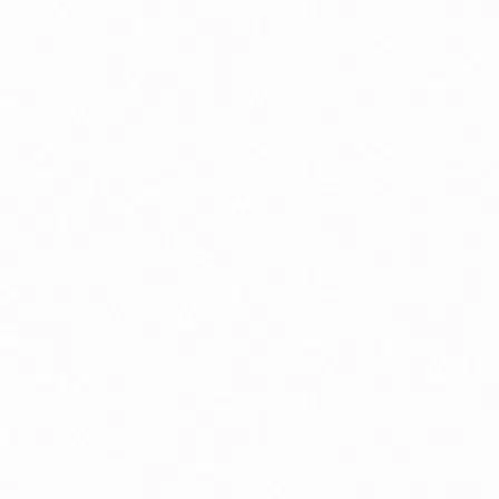
Energia, vitalita a nálada
G
Imunita, chrípka a kašeľ
Kĺ
Menopauza, prechod
Oč
Podpora chudnutia
P
Pokožka, vlasy a nechty
Pr
Spánok, stres a nálada
S
Trávenie a metabolizmus
Vr
Zuby a ústna dutina
Bio detské kaše mliečne / nemliečne
B
Bio dojčenské kravské mlieko
Bi