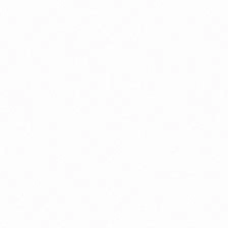
Prírodná kozmetika pre deti
P
Špeciálne dojčenské mlieko
Antioxidanty
By
Energia a vytrvalosť
G
Kĺbová podpora
K
Luteín
M
Multivitamíny
O
Trávenie
V
Zdravie detí
Zd
Zdravie mužov
Zd