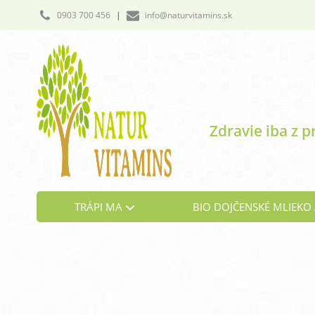
0903 700 456
|
info@naturvitamins.sk
Zdravie iba z p
TRÁPI MA
BIO DOJČENSKÉ MLIEKO 
Cholesterol