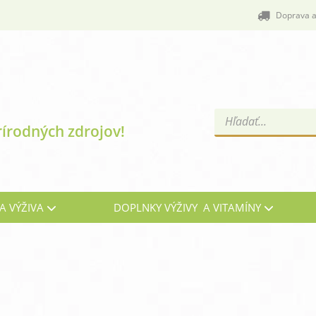
Doprava a
Products
rírodných zdrojov!
search
A VÝŽIVA
DOPLNKY VÝŽIVY A VITAMÍNY
Cievy a žily
C