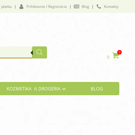
 platba
|
Prihlásenie / Registrácia
|
Blog
|
Kontakty
0
0
KOZMETIKA A DROGÉRIA
BLOG
vičenie a námaha