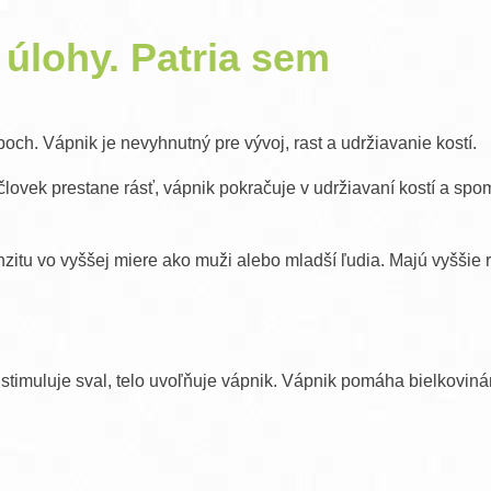
 úlohy. Patria sem
och. Vápnik je nevyhnutný pre vývoj, rast a udržiavanie kostí.
 človek prestane rásť, vápnik pokračuje v udržiavaní kostí a spom
enzitu vo vyššej miere ako muži alebo mladší ľudia. Majú vyššie 
stimuluje sval, telo uvoľňuje vápnik. Vápnik pomáha bielkovin