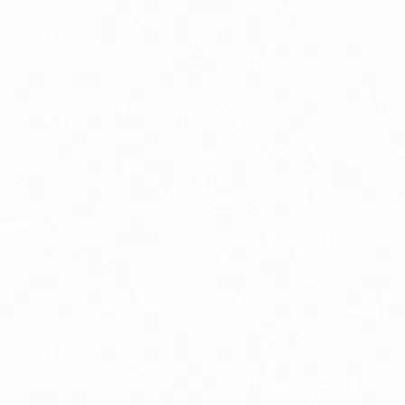
Detoxikácia organizmu
Hormonálna rovnováha
Kosti a chrbtica
Peristaltika, vyprázdňovanie
Podpora pamäte a sústredenia
Psychická vyčerpanosť
Tehotenstvo
Zdravé starnutie
Bio detská výživa, príkrmy v skle
Bio dojčenské kozie mlieko