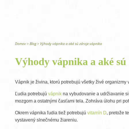
Canada Ice chladivý masážny gél
Glysomed telová kozmetika
Domov
>
Blog
>
Výhody vápnika a aké sú zdroje vápnika
Výhody vápnika a aké sú 
Vápnik je živina, ktorú potrebujú všetky živé organizmy v
Ľudia potrebujú
vápnik
na vybudovanie a udržiavanie sil
mozgom a ostatnými časťami tela. Zohráva úlohu pri po
Okrem vápnika ľudia tiež potrebujú
vitamín D
, pretože 
vystavený slnečnému žiareniu.