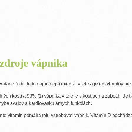
Delon Vaporub masť na prechladnutie
D
One Step antibakteriálny gél na ruky
O
zdroje vápnika
rátane ľudí. Je to najhojnejší minerál v tele a je nevyhnutný pre 
ných kostí a 99% (1) vápnika v tele je v kostiach a zuboch. Je
hybe svalov a kardiovaskulárnych funkciách.
tento vitamín pomáha telu vstrebávať vápnik. Vitamín D pochádz