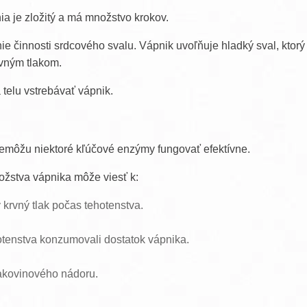
ia je zložitý a má množstvo krokov.
ie činnosti srdcového svalu. Vápnik uvoľňuje hladký sval, ktor
rvným tlakom.
 telu vstrebávať vápnik.
môžu niektoré kľúčové enzýmy fungovať efektívne.
ožstva vápnika môže viesť k:
 krvný tlak počas tehotenstva.
otenstva konzumovali dostatok vápnika.
rakovinového nádoru.