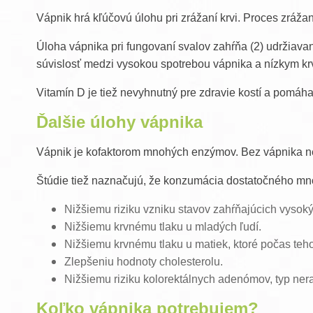
Vápnik hrá kľúčovú úlohu pri zrážaní krvi. Proces zrážan
Úloha vápnika pri fungovaní svalov zahŕňa (2) udržiavan
súvislosť medzi vysokou spotrebou vápnika a nízkym k
Vitamín D je tiež nevyhnutný pre zdravie kostí a pomáha
Ďalšie úlohy
vápnika
Vápnik je kofaktorom mnohých enzýmov. Bez vápnika ne
Štúdie tiež naznačujú, že konzumácia dostatočného mn
Nižšiemu riziku vzniku stavov zahŕňajúcich vysoký
Nižšiemu krvnému tlaku u mladých ľudí.
Nižšiemu krvnému tlaku u matiek, ktoré počas teh
Zlepšeniu hodnoty cholesterolu.
Nižšiemu riziku kolorektálnych adenómov, typ ne
Koľko vápnika potrebujem?