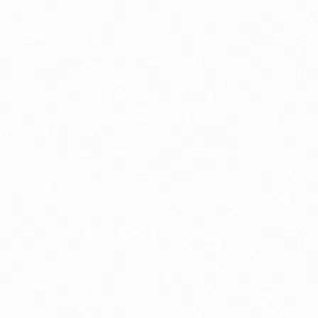
rírodná kozmetika pre tehotné
linné a rastlinné extrakty
lukózový manažment
oenzým Q10
elatonín
mega3 & Omega 369
ápnik
ravie kostí
ravie žien