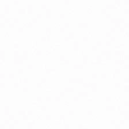
lukózová tolerancia
by a väzivá
i, zrak
odpora nervového systému
ostata, libido a potencia
rdcová činnosť
ásky a jazvy
io detské potraviny
o pyré kapsičky ovocné, zeleninové, s obilninou