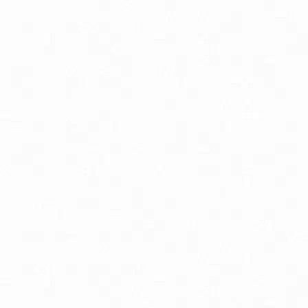
Doplnky stravy a vitamíny pre deti
Silikónové hryzátka
Aminokyseliny
Chudnutie a diéta
Imunitná podpora
Lapače voľných radikálov
Minerály
Probiotiká
Vitamíny A, B, C, D, E a K
Zdravie mozgu