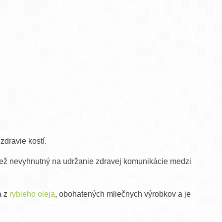
own Under Natural vlasová kozmetika
raMD ústna dutina
zdravie kostí.
 tiež nevyhnutný na udržanie zdravej komunikácie medzi
a z
rybieho oleja
, obohatených mliečnych výrobkov a je