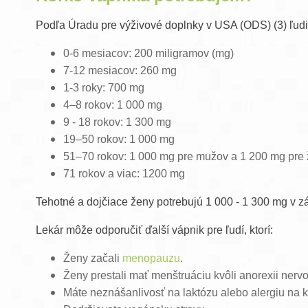
Podľa Úradu pre výživové doplnky v USA (ODS) (3) ľudi
0-6 mesiacov: 200 miligramov (mg)
7-12 mesiacov: 260 mg
1-3 roky: 700 mg
4–8 rokov: 1 000 mg
9 - 18 rokov: 1 300 mg
19–50 rokov: 1 000 mg
51–70 rokov: 1 000 mg pre mužov a 1 200 mg pre
71 rokov a viac: 1200 mg
Tehotné a dojčiace ženy potrebujú 1 000 - 1 300 mg v zá
Lekár môže odporučiť ďalší vápnik pre ľudí, ktorí:
Ženy začali
menopauzu
.
Ženy prestali mať menštruáciu kvôli anorexii ner
Máte neznášanlivosť na laktózu alebo alergiu na 