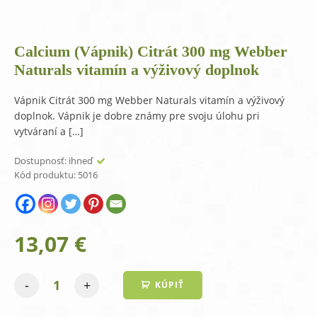
Calcium (Vápnik) Citrát 300 mg Webber
Naturals vitamín a výživový doplnok
Vápnik Citrát 300 mg Webber Naturals vitamín a výživový
doplnok. Vápnik je dobre známy pre svoju úlohu pri
vytváraní a […]
Dostupnosť:
ihneď
Kód produktu:
5016
13,07
€
-
+
KÚPIŤ
množstvo
Calcium