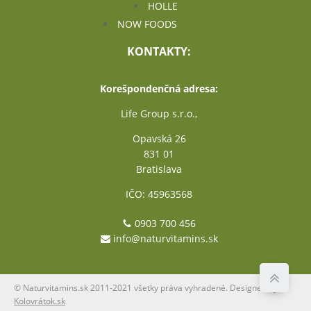
HOLLE
NOW FOODS
KONTAKTY:
Korešpondenčná adresa:
Life Group s.r.o.,
Opavská 26
831 01
Bratislava
IČO: 45963568
0903 700 456
info@naturvitamins.sk
© Naturvitamins.sk 2011-2021 všetky práva vyhradené. Designed by
Kolovrátok.sk