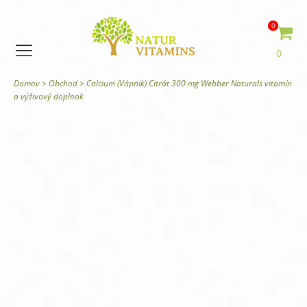
0
0
Domov
>
Obchod
>
Calcium (Vápnik) Citrát 300 mg Webber Naturals vitamín
a výživový doplnok