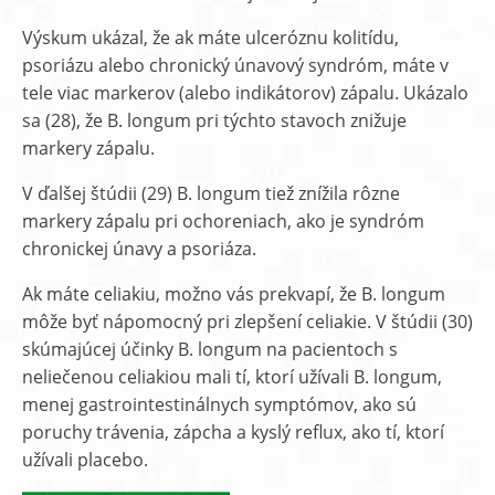
Výskum ukázal, že ak máte ulceróznu kolitídu,
psoriázu alebo chronický únavový syndróm, máte v
tele viac markerov (alebo indikátorov) zápalu. Ukázalo
sa (28), že B. longum pri týchto stavoch znižuje
markery zápalu.
V ďalšej štúdii (29) B. longum tiež znížila rôzne
markery zápalu pri ochoreniach, ako je syndróm
chronickej únavy a psoriáza.
Ak máte celiakiu, možno vás prekvapí, že B. longum
môže byť nápomocný pri zlepšení celiakie. V štúdii (30)
skúmajúcej účinky B. longum na pacientoch s
neliečenou celiakiou mali tí, ktorí užívali B. longum,
menej gastrointestinálnych symptómov, ako sú
poruchy trávenia, zápcha a kyslý reflux, ako tí, ktorí
užívali placebo.