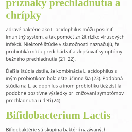
príznaky prechladnutia a
chrípky
Zdravé baktérie ako L. acidophilus môžu posilniť
imunitný systém, a tak pomôcť znížiť riziko vírusových
infekcií. Niektoré štúdie v skutočnosti naznačujú, že
probiotiká môžu predchádzať a zlepšovať symptómy
bežného prechladnutia (21, 22).
Ďaľšia štúdia zistila, že kombinácia L. acidophilus s
iným probiotikom bola ešte účinnejšia (23). Podobná
štúdia na L. acidophilus a inom probiotiku tiež zistila
podobné pozitívne výsledky pri znižovaní symptómov
prechladnutia u detí (24).
Bifidobacterium Lactis
Bifidobaktérie sú skupina baktérií nazývaných