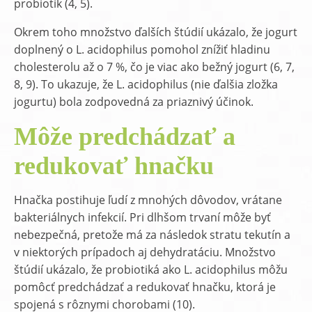
probiotík (4, 5).
Okrem toho množstvo ďalších štúdií ukázalo, že jogurt
doplnený o L. acidophilus pomohol znížiť hladinu
cholesterolu až o 7 %, čo je viac ako bežný jogurt (6, 7,
8, 9). To ukazuje, že L. acidophilus (nie ďalšia zložka
jogurtu) bola zodpovedná za priaznivý účinok.
Môže predchádzať a
redukovať hnačku
Hnačka postihuje ľudí z mnohých dôvodov, vrátane
bakteriálnych infekcií. Pri dlhšom trvaní môže byť
nebezpečná, pretože má za následok stratu tekutín a
v niektorých prípadoch aj dehydratáciu. Množstvo
štúdií ukázalo, že probiotiká ako L. acidophilus môžu
pomôcť predchádzať a redukovať hnačku, ktorá je
spojená s rôznymi chorobami (10).