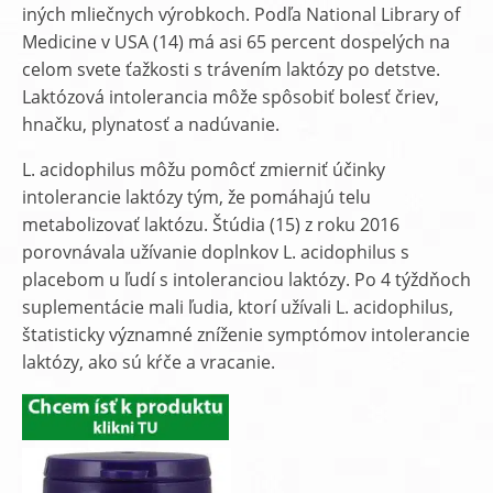
iných mliečnych výrobkoch. Podľa National Library of
Medicine v USA (14) má asi 65 percent dospelých na
celom svete ťažkosti s trávením laktózy po detstve.
Laktózová intolerancia môže spôsobiť bolesť čriev,
hnačku, plynatosť a nadúvanie.
L. acidophilus môžu pomôcť zmierniť účinky
intolerancie laktózy tým, že pomáhajú telu
metabolizovať laktózu. Štúdia (15) z roku 2016
porovnávala užívanie doplnkov L. acidophilus s
placebom u ľudí s intoleranciou laktózy. Po 4 týždňoch
suplementácie mali ľudia, ktorí užívali L. acidophilus,
štatisticky významné zníženie symptómov intolerancie
laktózy, ako sú kŕče a vracanie.