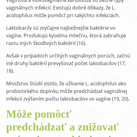
Vaginóza a vulvovaginálna kandidóza sú bežné typy
vaginálnych infekcií. Existujú dobré dôkazy, že L.
acidophilus môže pomôcť pri takýchto infekciách.
Laktobacily sú zvyčajne najbežnejšie baktérie vo
vagíne. Produkujú kyselinu mliečnu, ktorá zabraňuje
rastu iných škodlivých baktérií (16).
Avšak v prípadoch určitých vaginálnych porúch, začnú
iné druhy baktérií prevyšovať počet laktobacilov (17,
18).
Množstvo štúdií zistilo, že užívanie L. acidophilus ako
probiotického doplnku môže predchádzať vaginálnej
infekcií zvýšením počtu laktobacilov vo vagíne (19, 20).
Môže pomôcť
predchádzať a znižovať