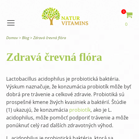
0
0
Domov
>
Blog
>
Zdravá črevná flóra
Zdravá črevná flóra
Lactobacillus acidophilus je probiotická baktéria.
Výskum naznačuje, že konzumácia probiotík môže byť
dobrá pre trávenie a celkové zdravie. Probiotiká sú
prospešné kmene živých kvasiniek a baktérií. Štúdie
(1) ukazujú, že konzumácia
probiotík
, ako je L.
acidophilus, môže pomôcť podporiť trávenie a môže
ponúknuť celý rad ďalších zdravotných výhod.
L. acidophilus je probiotická baktéria, ktorá sa