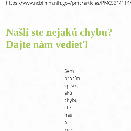
https://www.ncbi.nlm.nih.gov/pmc/articles/PMC5314114
Našli ste nejakú chybu?
Dajte nám vedieť!
Sem
prosím
vpíšte,
akú
chybu
ste
našli
a
kde