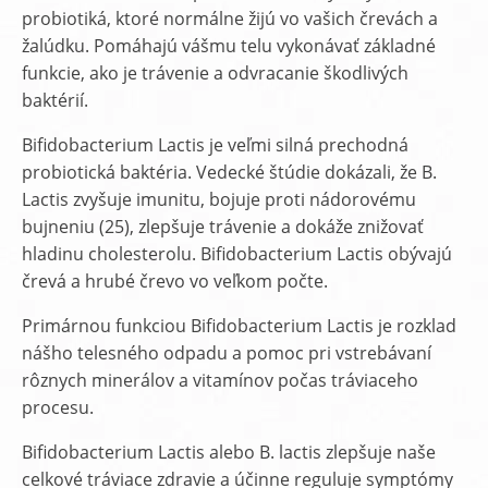
probiotiká, ktoré normálne žijú vo vašich črevách a
žalúdku. Pomáhajú vášmu telu vykonávať základné
funkcie, ako je trávenie a odvracanie škodlivých
baktérií.
Bifidobacterium Lactis je veľmi silná prechodná
probiotická baktéria. Vedecké štúdie dokázali, že B.
Lactis zvyšuje imunitu, bojuje proti nádorovému
bujneniu (25), zlepšuje trávenie a dokáže znižovať
hladinu cholesterolu. Bifidobacterium Lactis obývajú
črevá a hrubé črevo vo veľkom počte.
Primárnou funkciou Bifidobacterium Lactis je rozklad
nášho telesného odpadu a pomoc pri vstrebávaní
rôznych minerálov a vitamínov počas tráviaceho
procesu.
Bifidobacterium Lactis alebo B. lactis zlepšuje naše
celkové tráviace zdravie a účinne reguluje symptómy