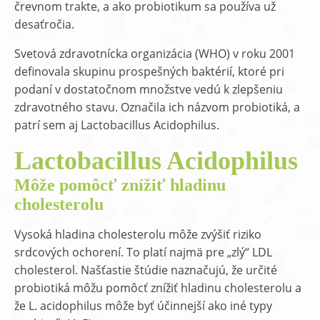
črevnom trakte, a ako probiotikum sa používa už
desaťročia.
Svetová zdravotnícka organizácia (WHO) v roku 2001
definovala skupinu prospešných baktérií, ktoré pri
podaní v dostatočnom množstve vedú k zlepšeniu
zdravotného stavu. Označila ich názvom probiotiká, a
patrí sem aj Lactobacillus Acidophilus.
Lactobacillus Acidophilus
Môže pomôcť znížiť hladinu
cholesterolu
Vysoká hladina cholesterolu môže zvýšiť riziko
srdcových ochorení. To platí najmä pre „zlý“ LDL
cholesterol. Našťastie štúdie naznačujú, že určité
probiotiká môžu pomôcť znížiť hladinu cholesterolu a
že L. acidophilus môže byť účinnejší ako iné typy