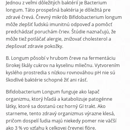
Jednou z veľmi dôležitých baktérií je Bacterium
longum. Táto prospešná baktéria je dôležitá pre
zdravé črevá. Črevný mikrób Bifidobacterium longum
môže zlepšiť ľudskú imunitnú odpoveď a pomôcť
predchádzať poruchám čriev. Štúdie naznačujú, že
môže tiež potláčať alergie, znižovať cholesterol a
zlepšovať zdravie pokožky.
B. Longum pôsobí v hrubom čreve na fermentáciu
širokej škály cukrov na kyselinu mliečnu. Vytvorením
kyslého prostredia s nízkou rovnováhou pH nie sú
škodlivé baktérie schopné žiť ani rásť.
Bifidobacterium Longum funguje ako lapač
organizmu, ktorý hľadá a katabolizuje patogénne
látky, ktoré sa dostanú cez horný GI trakt. Ako
starneme, tento zdravý organizmus výrazne klesá,
pričom dospelí ľudia majú niekedy pomer nie väčší
ako 3 % vo vzťahu k celkovej črevnej flóre.