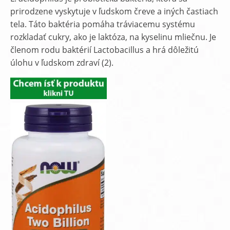
prirodzene vyskytuje v ľudskom čreve a iných častiach
tela. Táto baktéria pomáha tráviacemu systému
rozkladať cukry, ako je laktóza, na kyselinu mliečnu. Je
členom rodu baktérií Lactobacillus a hrá dôležitú
úlohu v ľudskom zdraví (2).