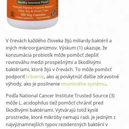
V črevách každého človeka žijú miliardy baktérií a
iných mikroorganizmov. Výskum (1) ukazuje, že
konzumácia probiotík môže pomôcť zlepšiť
rovnováhu medzi prospešnými a škodlivými
baktériami, ktoré žijú v črevách. To môže pomôcť
podporiť
trávenie
, ako aj poskytnúť ďalšie zdravotné
výhody, ako je posilnenie
imunitného systému
.
Podľa National Cancer Institute Trusted Source (3)
môže L. acidophilus tiež pomôcť chrániť pred
škodlivými baktériami. Vytvárajú totiž kyslé
prostredie, ktoré mikróby nemajú radi. Je jedným z
najvýznamnejších typov rezidentných baktérií v