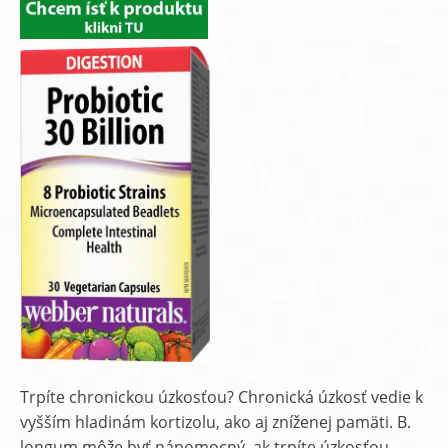
Trpíte chronickou úzkosťou? Chronická úzkosť vedie k
vyšším hladinám kortizolu, ako aj zníženej pamäti. B.
longum môže byť nápomocný, ak trpíte úzkosťou.