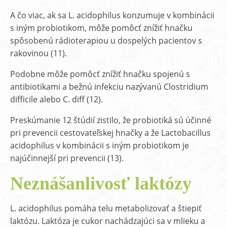
A čo viac, ak sa L. acidophilus konzumuje v kombinácii
s iným probiotikom, môže pomôcť znížiť hnačku
spôsobenú rádioterapiou u dospelých pacientov s
rakovinou (11).
Podobne môže pomôcť znížiť hnačku spojenú s
antibiotikami a bežnú infekciu nazývanú Clostridium
difficile alebo C. diff (12).
Preskúmanie 12 štúdií zistilo, že probiotiká sú účinné
pri prevencii cestovateľskej hnačky a že Lactobacillus
acidophilus v kombinácii s iným probiotikom je
najúčinnejší pri prevencii (13).
Neznášanlivosť laktózy
L. acidophilus pomáha telu metabolizovať a štiepiť
laktózu. Laktóza je cukor nachádzajúci sa v mlieku a