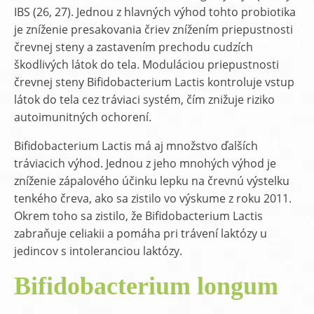
IBS (26, 27). Jednou z hlavných výhod tohto probiotika
je zníženie presakovania čriev znížením priepustnosti
črevnej steny a zastavením prechodu cudzích
škodlivých látok do tela. Moduláciou priepustnosti
črevnej steny Bifidobacterium Lactis kontroluje vstup
látok do tela cez tráviaci systém, čím znižuje riziko
autoimunitných ochorení.
Bifidobacterium Lactis má aj množstvo ďalších
tráviacich výhod. Jednou z jeho mnohých výhod je
zníženie zápalového účinku lepku na črevnú výstelku
tenkého čreva, ako sa zistilo vo výskume z roku 2011.
Okrem toho sa zistilo, že Bifidobacterium Lactis
zabraňuje celiakii a pomáha pri trávení laktózy u
jedincov s intoleranciou laktózy.
Bifidobacterium longum