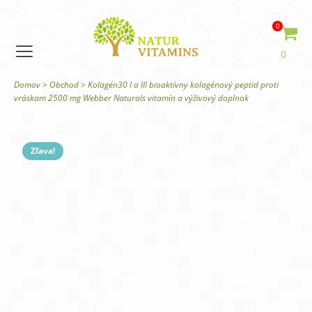
0
0
Domov
>
Obchod
>
Kolagén30 I a III bioaktívny kolagénový peptid proti
vráskam 2500 mg Webber Naturals vitamín a výživový doplnok
Zľava!