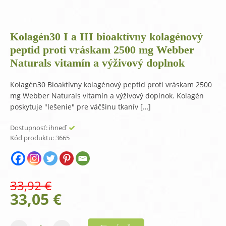
Kolagén30 I a III bioaktívny kolagénový
peptid proti vráskam 2500 mg Webber
Naturals vitamín a výživový doplnok
Kolagén30 Bioaktívny kolagénový peptid proti vráskam 2500
mg Webber Naturals vitamín a výživový doplnok. Kolagén
poskytuje "lešenie" pre väčšinu tkanív […]
Dostupnosť:
ihneď
Kód produktu:
3665
33,92
€
Original
Current
33,05
€
price
price