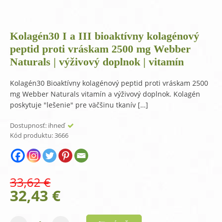
Kolagén30 I a III bioaktívny kolagénový
peptid proti vráskam 2500 mg Webber
Naturals | výživový doplnok | vitamín
Kolagén30 Bioaktívny kolagénový peptid proti vráskam 2500
mg Webber Naturals vitamín a výživový doplnok. Kolagén
poskytuje "lešenie" pre väčšinu tkanív […]
Dostupnosť:
ihneď
Kód produktu:
3666
33,62
€
Original
Current
32,43
€
price
price