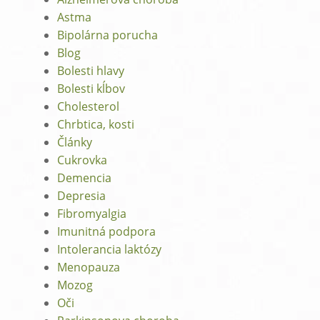
Astma
Bipolárna porucha
Blog
Bolesti hlavy
Bolesti kĺbov
Cholesterol
Chrbtica, kosti
Články
Cukrovka
Demencia
Depresia
Fibromyalgia
Imunitná podpora
Intolerancia laktózy
Menopauza
Mozog
Oči