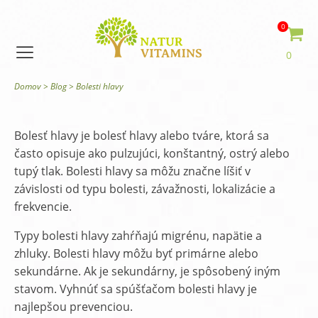
0
0
Domov
>
Blog
>
Bolesti hlavy
Bolesť hlavy je bolesť hlavy alebo tváre, ktorá sa
často opisuje ako pulzujúci, konštantný, ostrý alebo
tupý tlak. Bolesti hlavy sa môžu značne líšiť v
závislosti od typu bolesti, závažnosti, lokalizácie a
frekvencie.
Typy bolesti hlavy zahŕňajú migrénu, napätie a
zhluky. Bolesti hlavy môžu byť primárne alebo
sekundárne. Ak je sekundárny, je spôsobený iným
stavom. Vyhnúť sa spúšťačom bolesti hlavy je
najlepšou prevenciou.