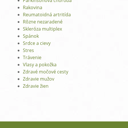
Parkinsonova choroba
Rakovina
Reumatoidná artritída
Rôzne nezaradené
Skleróza multiplex
Spánok
Srdce a cievy
Stres
Trávenie
Vlasy a pokožka
Zdravé močové cesty
Zdravie mužov
Zdravie žien